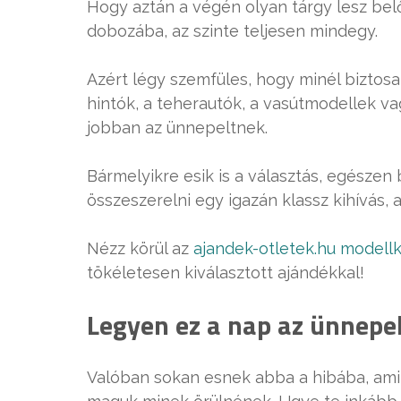
Hogy aztán a végén olyan tárgy lesz belől
dobozába, az szinte teljesen mindegy.
Azért légy szemfüles, hogy minél biztosab
hintók, a teherautók, a vasútmodellek v
jobban az ünnepeltnek.
Bármelyikre esik is a választás, egészen 
összeszerelni egy igazán klassz kihívás,
Nézz körül az
ajandek-otletek.hu modell
tökéletesen kiválasztott ajándékkal!
Legyen ez a nap az ünnepel
Valóban sokan esnek abba a hibába, amik