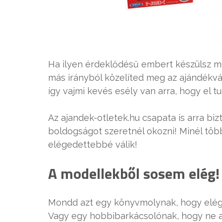
Ha ilyen érdeklődésű embert készülsz m
más irányból közelíted meg az ajándékvá
így vajmi kevés esély van arra, hogy el t
Az ajandek-otletek.hu csapata is arra bi
boldogságot szeretnél okozni! Minél töb
elégedettebbé válik!
A modellekből sosem elég!
Mondd azt egy könyvmolynak, hogy elég 
Vagy egy hobbibarkácsolónak, hogy ne a