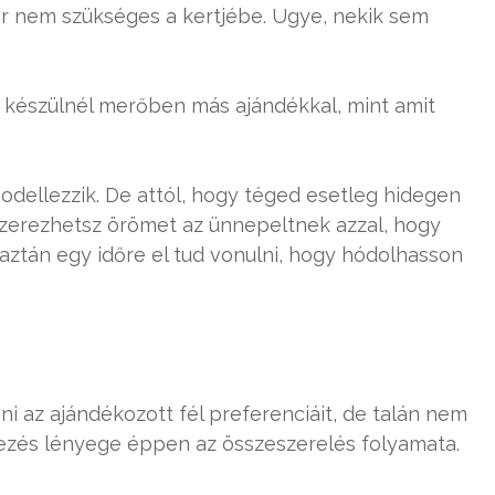
r nem szükséges a kertjébe. Ugye, nekik sem
 készülnél merőben más ajándékkal, mint amit
odellezzik. De attól, hogy téged esetleg hidegen
szerezhetsz örömet az ünnepeltnek azzal, hogy
aztán egy időre el tud vonulni, hogy hódolhasson
az ajándékozott fél preferenciáit, de talán nem
llezés lényege éppen az összeszerelés folyamata.