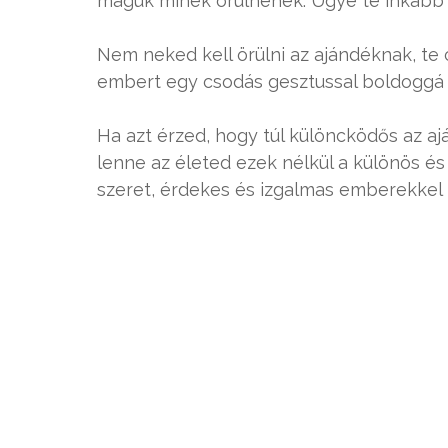
maguk minek örülnének. Ugye te inkább 
Nem neked kell örülni az ajándéknak, te
embert egy csodás gesztussal boldoggá t
Ha azt érzed, hogy túl különcködős az aj
lenne az életed ezek nélkül a különös é
szeret, érdekes és izgalmas emberekkel 