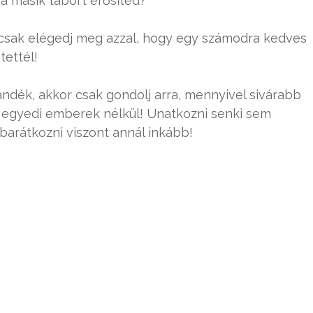
a másik tábort erősíted?
 csak elégedj meg azzal, hogy egy számodra kedves
ettél!
ándék, akkor csak gondolj arra, mennyivel sivárabb
s egyedi emberek nélkül! Unatkozni senki sem
barátkozni viszont annál inkább!