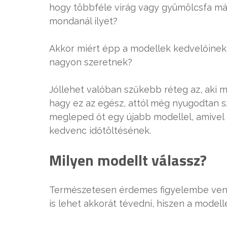
hogy többféle virág vagy gyümölcsfa má
mondanál ilyet?
Akkor miért épp a modellek kedvelőinek
nagyon szeretnek?
Jóllehet valóban szűkebb réteg az, aki m
hagy ez az egész, attól még nyugodtan 
megleped őt egy újabb modellel, amivel 
kedvenc időtöltésének.
Milyen modellt válassz?
Természetesen érdemes figyelembe venni 
is lehet akkorát tévedni, hiszen a mode