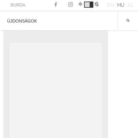
EN
HU
SL
BURDA
ÚJDONSÁGOK