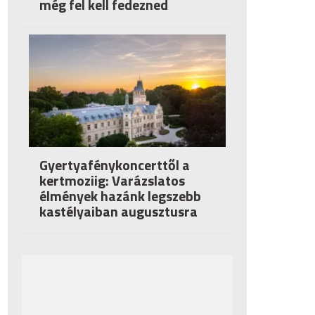
még fel kell fedezned
Gyertyafénykoncerttől a
kertmoziig: Varázslatos
élmények hazánk legszebb
kastélyaiban augusztusra