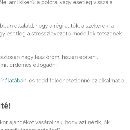
e, ami kikerül a polcra, vagy esetleg vissza a
ban eltaláld, hogy a régi autók, a szekerek, a
agy esetleg a stresszlevezető modellek tetszenek
biztosan nagy lesz öröm, hiszen építeni,
 amit érdemes elfogadni.
kínálatában
, és tedd feledhetetlenné az alkalmat a
té!
or ajándékot vásárolnak, hogy azt nézik, ők