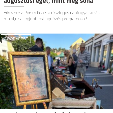
augusztusi eget, mint még soha
Érkeznek a Perseidák és a részleges napfogyatkozás:
mutatjuk a legjobb csillagnézős programokat!
GOODAPEST