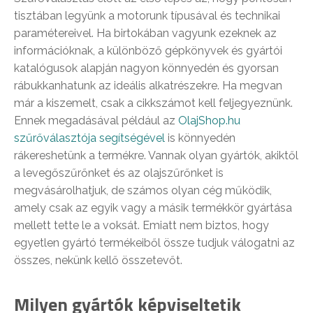
tisztában legyünk a motorunk típusával és technikai
paramétereivel. Ha birtokában vagyunk ezeknek az
információknak, a különböző gépkönyvek és gyártói
katalógusok alapján nagyon könnyedén és gyorsan
rábukkanhatunk az ideális alkatrészekre. Ha megvan
már a kiszemelt, csak a cikkszámot kell feljegyeznünk.
Ennek megadásával például az
OlajShop.hu
szűrőválasztója segítségével
is könnyedén
rákereshetünk a termékre. Vannak olyan gyártók, akiktől
a levegőszűrőnket és az olajszűrőnket is
megvásárolhatjuk, de számos olyan cég működik,
amely csak az egyik vagy a másik termékkör gyártása
mellett tette le a voksát. Emiatt nem biztos, hogy
egyetlen gyártó termékeiből össze tudjuk válogatni az
összes, nekünk kellő összetevőt.
Milyen gyártók képviseltetik