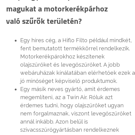
magukat a motorkerékpárhoz
való szűrők területén?
Egy híres cég, a Hiflo Filto például mindkét,
fent bemutatott termékkörrel rendelkezik.
Motorkerékpárokhoz készítenek
olajszűrőket és levegőszűrőket. A jobb
webáruházak kínálatában elérhetőek ezek a
jó minőséget képviselő produktumok.
Egy másik neves gyártó, amit érdemes
megemlíteni, az a Twin Air. Róluk azt
érdemes tudni, hogy olajszűrőket ugyan
nem forgalmaznak, viszont levegőszűrőket
annál inkább. Azon belül is
szivacsszűrőgyártásban rendelkeznek