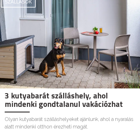
SZÁLLÁSOK
3 kutyabarát szálláshely, ahol
mindenki gondtalanul vakációzhat
Olyan kutyabarát szálláshelyeket ajánlunk, ahol a nyaralás
alatt mindenki otthon érezheti magát.