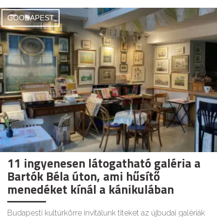
GOODAPEST
11 ingyenesen látogatható galéria a
Bartók Béla úton, ami hűsítő
menedéket kínál a kánikulában
Budapesti kultúrkörre invitálunk titeket az újbudai galériák