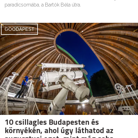
paradicsomába, a Bartók Béla útra.
GOODAPEST
10 csillagles Budapesten és
környékén, ahol úgy láthatod az