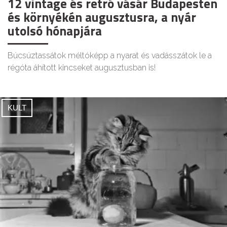
12 vintage és retró vásár Budapesten
és környékén augusztusra, a nyár
utolsó hónapjára
Búcsúztassátok méltóképp a nyarat és vadásszátok le a
régóta áhított kincseket augusztusban is!
KULT