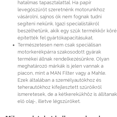
hatalmas tapasztalattal. Ha papír
levegőszűrőt szeretnénk motorunkhoz
vásárolni, sajnos ők nem fognak tudni
segíteni nekünk. Igazi specialistákról
beszélhetünk, akik egy szűk termékkör köré
építették fel gyártókapacitásukat.
Természetesen nem csak speciálisan
motorkerékpárra szakosodott gyárak
termékei állnak rendelkezésünkre. Olyan
meghatározó márkák is jelen vannak a
piacon, mint a MAN Filter vagy a Mahle.
Ezek általában a személyautókhoz és
teherautókhoz kifejlesztett szűrőikről
ismeretesek, de a kétkerekűkhöz is állítanak
elő olaj-, illetve légszűrőket.