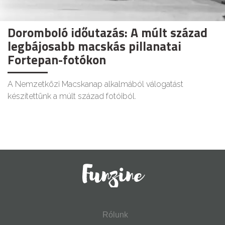
Doromboló időutazás: A múlt század
legbájosabb macskás pillanatai
Fortepan-fotókon
A Nemzetközi Macskanap alkalmából válogatást
készítettünk a múlt század fotóiból.
Rólunk