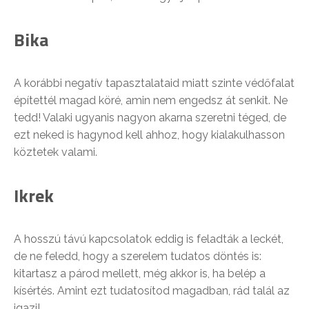
Bika
A korábbi negatív tapasztalataid miatt szinte védőfalat
építettél magad köré, amin nem engedsz át senkit. Ne
tedd! Valaki ugyanis nagyon akarna szeretni téged, de
ezt neked is hagynod kell ahhoz, hogy kialakulhasson
köztetek valami.
Ikrek
A hosszú távú kapcsolatok eddig is feladták a leckét,
de ne feledd, hogy a szerelem tudatos döntés is:
kitartasz a párod mellett, még akkor is, ha belép a
kísértés. Amint ezt tudatosítod magadban, rád talál az
igazi!