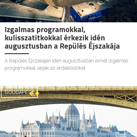
Izgalmas programokkal,
kulisszatitkokkal érkezik idén
augusztusban a Repülés Éjszakája
A Repülés Éjszakáján idén augusztusban ismét izgalmas
programokkal várják az érdeklődőket.
GOODAPEST