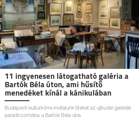
11 ingyenesen látogatható galéria a
Bartók Béla úton, ami hűsítő
menedéket kínál a kánikulában
Budapesti kultúrkörre invitálunk titeket az újbudai galériák
paradicsomába, a Bartók Béla útra.