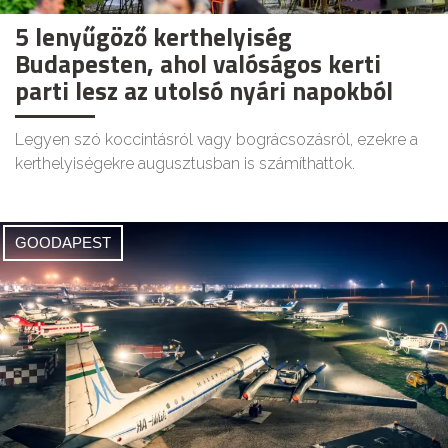
5 lenyűgöző kerthelyiség
Budapesten, ahol valóságos kerti
parti lesz az utolsó nyári napokból
Legyen szó koccintásról vagy bográcsozásról, ezekre a
kerthelyiségekre augusztusban is számíthattok.
GOODAPEST