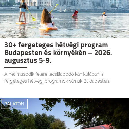
30+ fergeteges hétvégi program
Budapesten és környékén – 2026.
augusztus 5-9.
A hét második felére lecsillapodó kánikulában is
fergeteges hétvégi programok várnak Budapesten.
BALATON