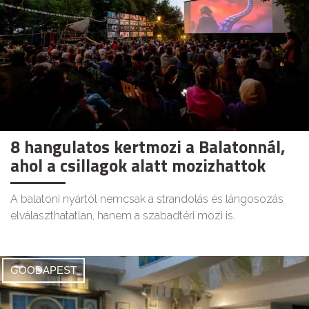
8 hangulatos kertmozi a Balatonnál,
ahol a csillagok alatt mozizhattok
A balatoni nyártól nemcsak a strandolás és lángosozás
elválaszthatatlan, hanem a szabadtéri mozi is.
GOODAPEST