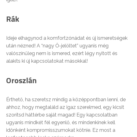
Rák
Ideje elhagynod a komfortzónádat és új ismeretségek
után nézned! A “nagy Ő-jelöltet” ugyanis még
valószínűleg nem is ismered, ezért légy nyitott és
alakíts ki új kapcsolatokat másokkal!
Oroszlán
Érthető, ha szeretsz mindig a középpontban lenni, de
ahhoz, hogy megtaláld az igaz szerelmed, egy kicsit
szorítsd háttérbe saját magad! Egy kapcsolatban
ugyanis mindkét fél egyenlő, és mindenkinek kell
időnként kompromisszumokat kötnie. Ez most a