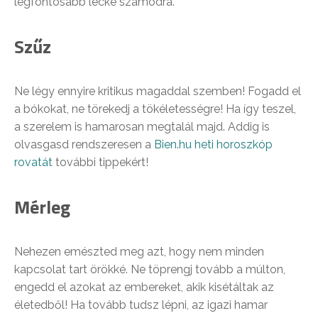
legfontosabb lecke számodra.
Szűz
Ne légy ennyire kritikus magaddal szemben! Fogadd el
a bókokat, ne törekedj a tökéletességre! Ha így teszel,
a szerelem is hamarosan megtalál majd. Addig is
olvasgasd rendszeresen a
Bien.hu heti horoszkóp
rovatát
további tippekért!
Mérleg
Nehezen emészted meg azt, hogy nem minden
kapcsolat tart örökké. Ne töprengj tovább a múlton,
engedd el azokat az embereket, akik kisétáltak az
életedből! Ha tovább tudsz lépni, az igazi hamar