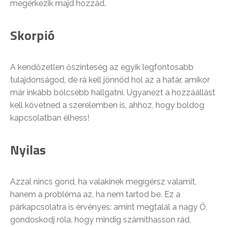
megérkezik majd hozzád.
Skorpió
A kendőzetlen őszinteség az egyik legfontosabb
tulajdonságod, de rá kell jönnöd hol az a határ, amikor
már inkább bölcsebb hallgatni. Ugyanezt a hozzáállást
kell követned a szerelemben is, ahhoz, hogy boldog
kapcsolatban élhess!
Nyilas
Azzal nincs gond, ha valakinek megígérsz valamit,
hanem a probléma az, ha nem tartod be. Ez a
párkapcsolatra is érvényes: amint megtalál a nagy Ő,
gondoskodj róla, hogy mindig számíthasson rád,