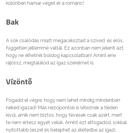
különben hamar véget ér a románc!
Bak
A sok csalódás miatt megacéloztad a szíved, és erős,
független jellemmé váltál. Ez azonban nem jelenti azt,
hogy ne élhetnél boldog kapcsolatban! Amint erre
rájössz, megtalálod az igaz szerelmet is.
Vízöntő
Fogadd el végre, hogy nem lehet mindig mindenben
neked igazad! Más nézőpontok is léteznek a tiéden
kívül, amik nem biztos, hogy tévesek csak azért, mert
te nem értesz egyet velük. Amint ezt elfogadod, sokkal
nyitottabb leszel és beléphet az életedbe az igazi.