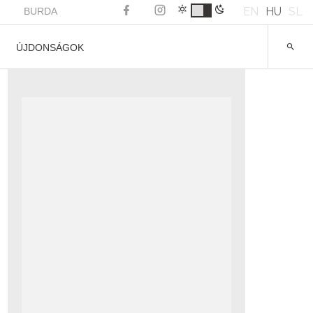
EN
HU
SL
BURDA
ÚJDONSÁGOK