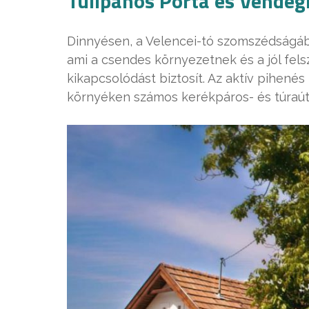
Tulipános Porta és Vendég
Dinnyésen, a Velencei-tó szomszédságába
ami a csendes környezetnek és a jól fe
kikapcsolódást biztosít. Az aktív pihenés
környéken számos kerékpáros- és túraútv