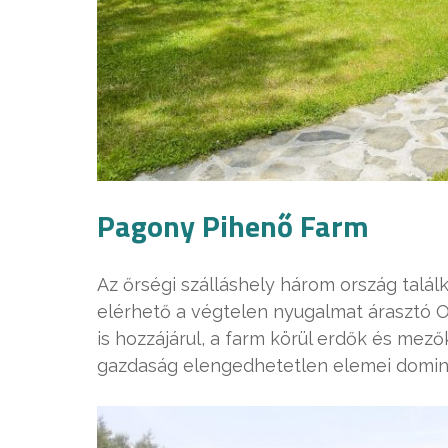
Pagony Pihenő Farm
Az őrségi szálláshely három ország találk
elérhető a végtelen nyugalmat árasztó O
is hozzájárul, a farm körül erdők és mező
gazdaság elengedhetetlen elemei domin