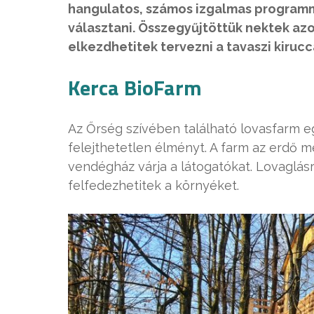
hangulatos, számos izgalmas programm
választani. Összegyűjtöttük nektek az
elkezdhetitek tervezni a tavaszi kirucc
Kerca BioFarm
Az Őrség szívében található lovasfarm e
felejthetetlen élményt. A farm az erdő me
vendégház várja a látogatókat. Lovaglásra
felfedezhetitek a környéket.