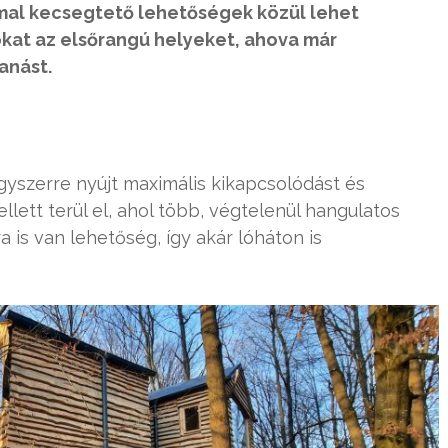
al kecsegtető lehetőségek közül lehet
okat az elsőrangú helyeket, ahova már
anást.
gyszerre nyújt maximális kikapcsolódást és
llett terül el, ahol több, végtelenül hangulatos
 is van lehetőség, így akár lóháton is