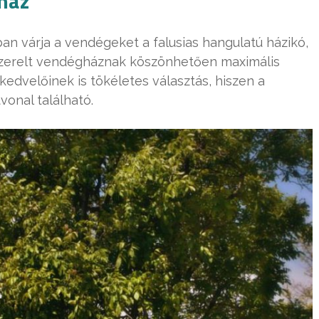
ház
n várja a vendégeket a falusias hangulatú házikó,
lszerelt vendégháznak köszönhetően maximális
 kedvelőinek is tökéletes választás, hiszen a
onal található.