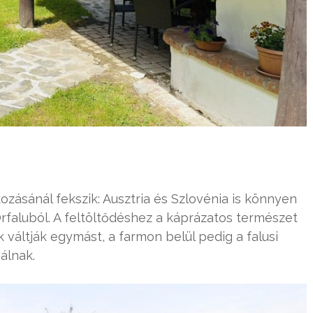
ozásánál fekszik: Ausztria és Szlovénia is könnyen
rfaluból. A feltöltődéshez a káprázatos természet
k váltják egymást, a farmon belül pedig a falusi
álnak.