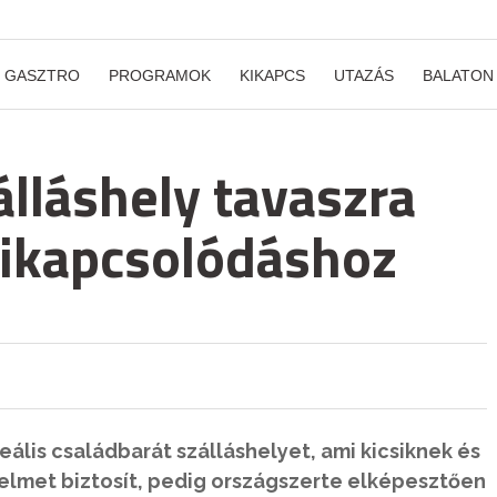
GASZTRO
PROGRAMOK
KIKAPCS
UTAZÁS
BALATON
álláshely tavaszra
 kikapcsolódáshoz
deális családbarát szálláshelyet, ami kicsiknek és
elmet biztosít, pedig országszerte elképesztően