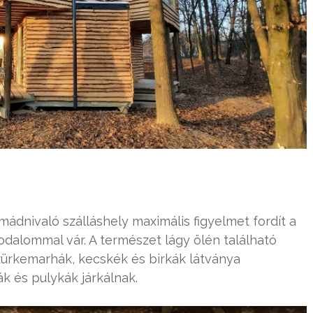
mádnivaló szálláshely maximális figyelmet fordít a
rodalommal vár. A természet lágy ölén található
zürkemarhák, kecskék és birkák látványa
ák és pulykák járkálnak.