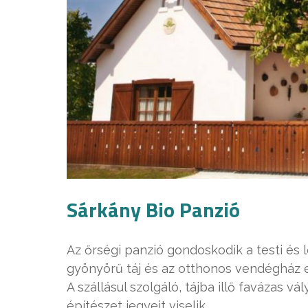
Sárkány Bio Panzió
Az őrségi panzió gondoskodik a testi és l
gyönyörű táj és az otthonos vendégház e
A szállásul szolgáló, tájba illő favázas
építészet jegyeit viselik.