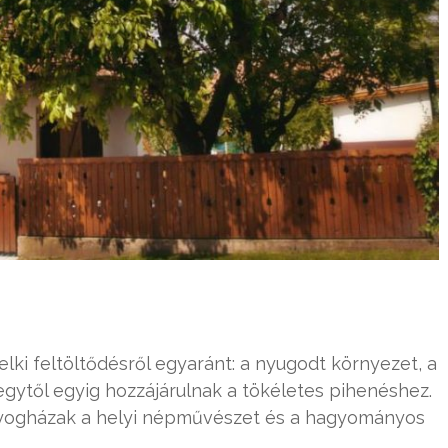
elki feltöltődésről egyaránt: a nyugodt környezet, a
gytől egyig hozzájárulnak a tökéletes pihenéshez.
 vályogházak a helyi népművészet és a hagyományos