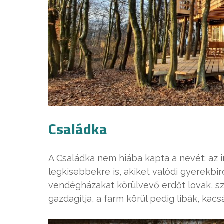
Családka
A Családka nem hiába kapta a nevét: az i
legkisebbekre is, akiket valódi gyerekbi
vendégházakat körülvevő erdőt lovak, s
gazdagítja, a farm körül pedig libák, kacs