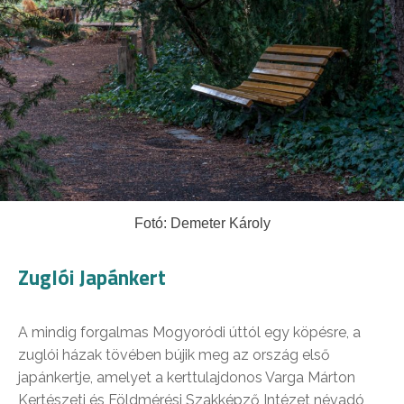
Fotó: Demeter Károly
Zuglói Japánkert
A mindig forgalmas Mogyoródi úttól egy köpésre, a
zuglói házak tövében bújik meg az ország első
japánkertje, amelyet a kerttulajdonos Varga Márton
Kertészeti és Földmérési Szakképző Intézet névadó