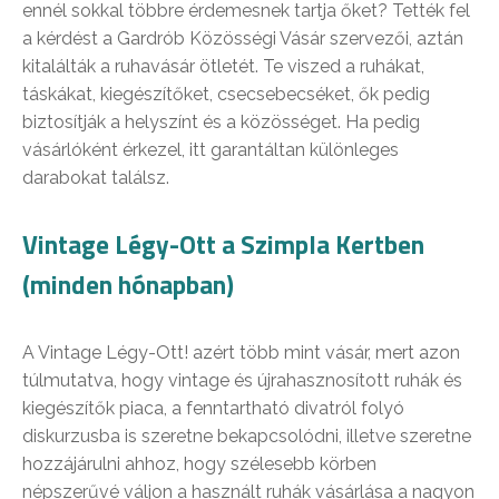
ennél sokkal többre érdemesnek tartja őket? Tették fel
a kérdést a Gardrób Közösségi Vásár szervezői, aztán
kitalálták a ruhavásár ötletét. Te viszed a ruhákat,
táskákat, kiegészítőket, csecsebecséket, ők pedig
biztosítják a helyszínt és a közösséget. Ha pedig
vásárlóként érkezel, itt garantáltan különleges
darabokat találsz.
Vintage Légy-Ott a Szimpla Kertben
(minden hónapban)
A Vintage Légy-Ott! azért több mint vásár, mert azon
túlmutatva, hogy vintage és újrahasznosított ruhák és
kiegészítők piaca, a fenntartható divatról folyó
diskurzusba is szeretne bekapcsolódni, illetve szeretne
hozzájárulni ahhoz, hogy szélesebb körben
népszerűvé váljon a használt ruhák vásárlása a nagyon