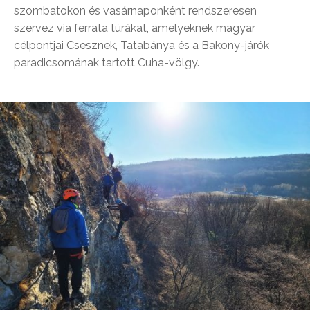
szombatokon és vasárnaponként rendszeresen
szervez via ferrata túrákat, amelyeknek magyar
célpontjai Csesznek, Tatabánya és a Bakony-járók
paradicsomának tartott Cuha-völgy.