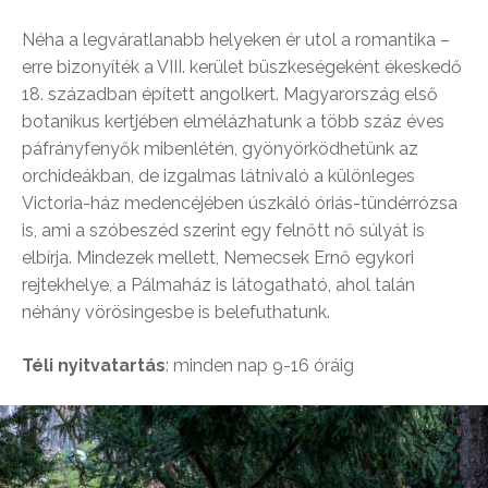
Néha a legváratlanabb helyeken ér utol a romantika –
erre bizonyíték a VIII. kerület büszkeségeként ékeskedő
18. században épített angolkert. Magyarország első
botanikus kertjében elmélázhatunk a több száz éves
páfrányfenyők mibenlétén, gyönyörködhetünk az
orchideákban, de izgalmas látnivaló a különleges
Victoria-ház medencéjében úszkáló óriás-tündérrózsa
is, ami a szóbeszéd szerint egy felnőtt nő súlyát is
elbírja. Mindezek mellett, Nemecsek Ernő egykori
rejtekhelye, a Pálmaház is látogatható, ahol talán
néhány vörösingesbe is belefuthatunk.
Téli nyitvatartás
: minden nap 9-16 óráig