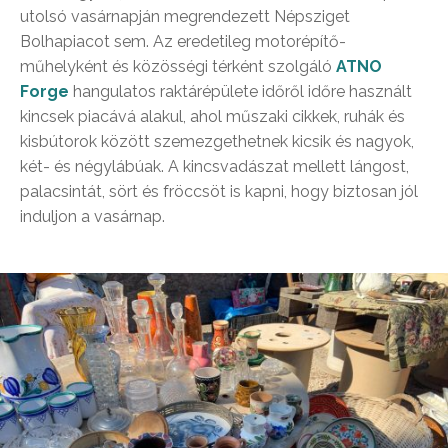
utolsó vasárnapján megrendezett Népsziget
Bolhapiacot sem. Az eredetileg motorépítő-
műhelyként és közösségi térként szolgáló
ATNO
Forge
hangulatos raktárépülete időről időre használt
kincsek piacává alakul, ahol műszaki cikkek, ruhák és
kisbútorok között szemezgethetnek kicsik és nagyok,
két- és négylábúak. A kincsvadászat mellett lángost,
palacsintát, sört és fröccsöt is kapni, hogy biztosan jól
induljon a vasárnap.