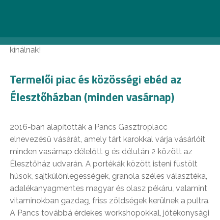
vágyókat és „kincskeresőket”. Használt könyvek,
régiségek, ruhák, ritkaságok, érdekességek, termelői
finomságok, egyszóval minden van az Budai
Zsibvásáron, amit csak a rögtönzött árusok épp
kínálnak!
Termelői piac és közösségi ebéd az
Élesztőházban (minden vasárnap)
2016-ban alapították a Pancs Gasztroplacc
elnevezésű vásárát, amely tárt karokkal várja vásárlóit
minden vasárnap délelőtt 9 és délután 2 között az
Élesztőház udvarán. A portékák között isteni füstölt
húsok, sajtkülönlegességek, granola széles választéka,
adalékanyagmentes magyar és olasz pékáru, valamint
vitaminokban gazdag, friss zöldségek kerülnek a pultra.
A Pancs továbbá érdekes workshopokkal, jótékonysági