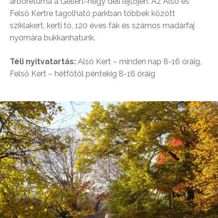
arborétuma a Gellért-hegy déli lejtőjén. Az Alsó és
Felső Kertre tagolható parkban többek között
sziklakert, kerti tó, 120 éves fák és számos madárfaj
nyomára bukkanhatunk.
Téli nyitvatartás:
Alsó Kert – minden nap 8-16 óráig,
Felső Kert – hétfőtől péntekig 8-16 óráig