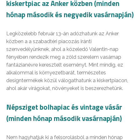
kiskertpiac az Anker közben (minden
hónap második és negyedik vasárnapján)
Legközelebb február 13-án adózhatunk az Anker
közben a a szabadtéri piacozás iránti
szenvedélyünknek, ahol a közeledő Valentin-nap
fényében rendezik meg a zöld szerelem vasárnap
fantázianévre keresztelt eseményt. Mint mindig, ez
alkalommal is környezetbarát, természetes
designtermékek közül válogathatunk a kiskertpiacon,
ahol akár virágokat, növényeket is beszerezhetünk.
Népsziget bolhapiac és vintage vásár
(minden hónap második vasárnapján)
Nem hagyhatjuk ki a felsorolásból a minden hónap