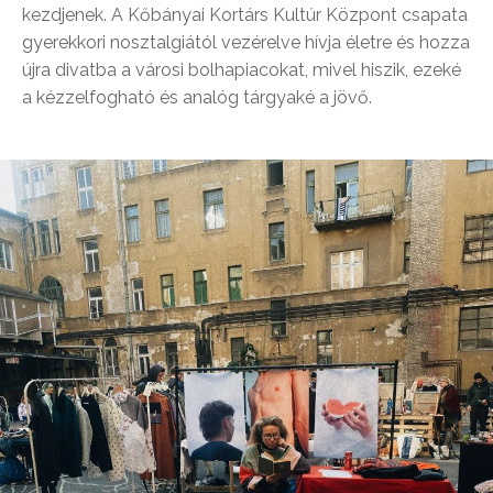
kezdjenek. A Kőbányai Kortárs Kultúr Központ csapata
gyerekkori nosztalgiától vezérelve hívja életre és hozza
újra divatba a városi bolhapiacokat, mivel hiszik, ezeké
a kézzelfogható és analóg tárgyaké a jövő.