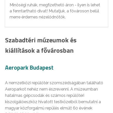
Minőségi ruhák, megfizethető áron - ilyen is lehet
a fenntartható divat! Mutatjuk, a fővároson belül
merre érdemes nézelődnötök.
Szabadtéri múzeumok és
kiállítások a fővárosban
Aeropark Budapest
A nemzetközi repülőtér szomszédságában található
Aeroparkot nehéz nem észrevenni. A múzeumban
hatalmas gépcsodák és számos repülőtéri
kiszolgálóeszköz hivatott testközelből bemutatni a
magyar közforgalmú repülés elmúlt 60 évének