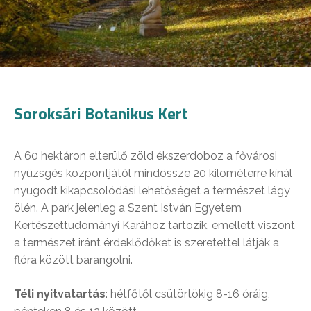
Soroksári Botanikus Kert
A 60 hektáron elterülő zöld ékszerdoboz a fővárosi
nyüzsgés központjától mindössze 20 kilométerre kínál
nyugodt kikapcsolódási lehetőséget a természet lágy
ölén. A park jelenleg a Szent István Egyetem
Kertészettudományi Karához tartozik, emellett viszont
a természet iránt érdeklődőket is szeretettel látják a
flóra között barangolni.
Téli nyitvatartás
: hétfőtől csütörtökig 8-16 óráig,