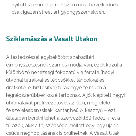
nyitott szemmel járni, hiszen most bővelkednek
csak igazán street art gyöngyszemekben.
Sziklamászás a Vasalt Utakon
A testedzéssel egybekötött szabadtéri
élményszerzésnek számos módja van, ezek közül a
különböző nehézségi fokozatú via ferrata (hegyi
útvonal létrákkal és lépcsőkkel, láncokkal és
drótkötéllel biztosítva) túrák egyértelműen a
legnépszerűbbek közé tartoznak. A jól kiépített hegyi
útvonalakat profi vezetővel az élen, megfelelő
felszerelésben (sisak, kantár, beülő, kesztyű – ezt
általában bérelni lehet a szervezőktől) fedezik fel a
túrázók, akik a táj szépsége mellett egy-egy újabb
csúcs meghódításának is örülhetnek. A Vasalt Utak