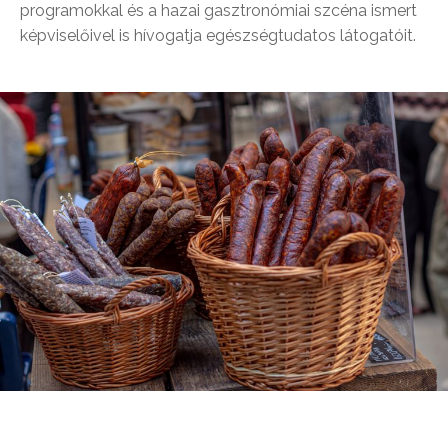
programokkal és a hazai gasztronómiai szcéna ismert
képviselőivel is hívogatja egészségtudatos látogatóit.