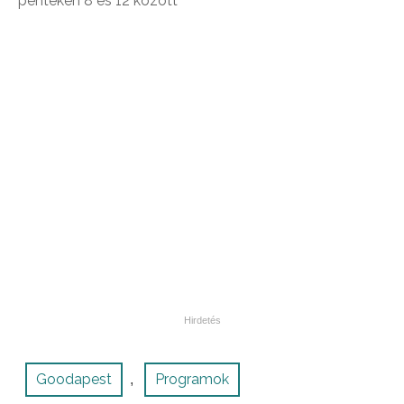
pénteken 8 és 12 között
Goodapest
Programok
,