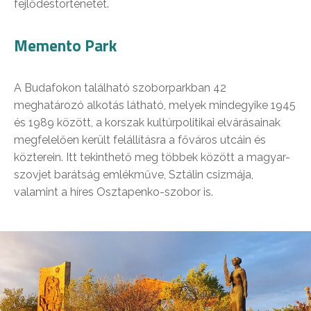
fejlődéstörténetét.
Memento Park
A Budafokon található szoborparkban 42
meghatározó alkotás látható, melyek mindegyike 1945
és 1989 között, a korszak kultúrpolitikai elvárásainak
megfelelően került felállításra a főváros utcáin és
közterein. Itt tekinthető meg többek között a magyar-
szovjet barátság emlékműve, Sztálin csizmája,
valamint a híres Osztapenko-szobor is.