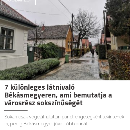
7 különleges látnivaló
Békásmegyeren, ami bemutatja a
városrész sokszínűségét
Sokan csak végeláthatatlan panelrengetegként tekintenek
rá, pedig Békásmegyer jóval több annál.