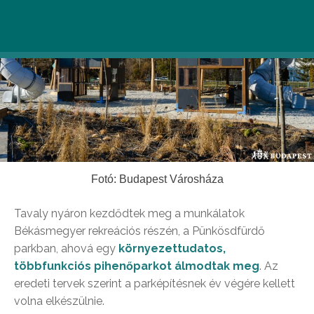
Fotó: Budapest Városháza
Tavaly nyáron kezdődtek meg a munkálatok
Békásmegyer rekreációs részén, a Pünkösdfürdő
parkban, ahová egy
környezettudatos,
többfunkciós pihenőparkot álmodtak meg
. Az
eredeti tervek szerint a parképítésnek év végére kellett
volna elkészülnie.