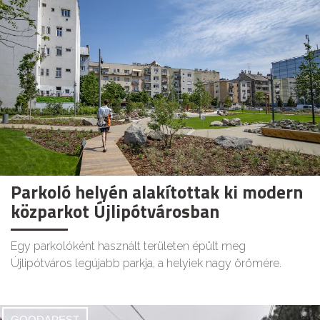
Parkoló helyén alakítottak ki modern
közparkot Újlipótvárosban
Egy parkolóként használt területen épült meg
Újlipótváros legújabb parkja, a helyiek nagy örömére.
GOODAPEST