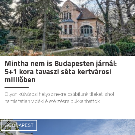
Mintha nem is Budapesten járnál:
5+1 kora tavaszi séta kertvárosi
milliőben
Olyan külvárosi helyszínekre csábítunk titeket, ahol
hamisítatlan vidéki életérzésre bukkanhattok.
GOODAPEST