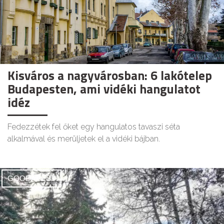
Kisváros a nagyvárosban: 6 lakótelep
Budapesten, ami vidéki hangulatot
idéz
Fedezzétek fel őket egy hangulatos tavaszi séta
alkalmával és merüljetek el a vidéki bájban.
GOODAPEST