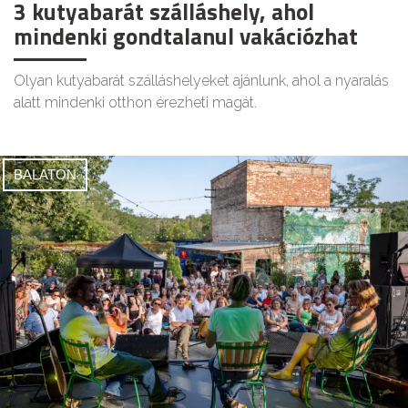
3 kutyabarát szálláshely, ahol
mindenki gondtalanul vakációzhat
Olyan kutyabarát szálláshelyeket ajánlunk, ahol a nyaralás
alatt mindenki otthon érezheti magát.
BALATON