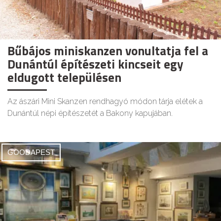
Bűbájos miniskanzen vonultatja fel a
Dunántúl építészeti kincseit egy
eldugott településen
Az ászári Mini Skanzen rendhagyó módon tárja elétek a
Dunántúl népi építészetét a Bakony kapujában.
GOODAPEST