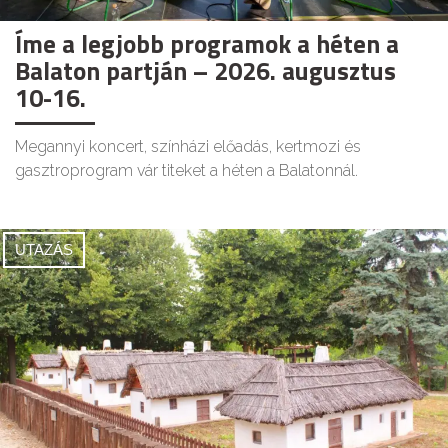
Íme a legjobb programok a héten a
Balaton partján – 2026. augusztus
10-16.
Megannyi koncert, színházi előadás, kertmozi és
gasztroprogram vár titeket a héten a Balatonnál.
UTAZÁS