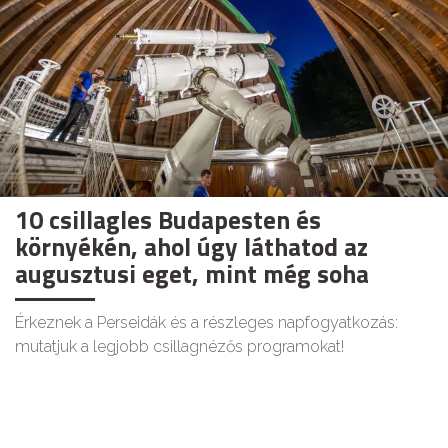
10 csillagles Budapesten és
környékén, ahol úgy láthatod az
augusztusi eget, mint még soha
Érkeznek a Perseidák és a részleges napfogyatkozás:
mutatjuk a legjobb csillagnézős programokat!