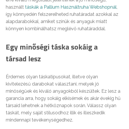
használt
táskák a Pallium Használtruha Webshopnál
,
így könnyedén felszerelheted ruhatáradat azokkal az
alapdarabokkal, amiket színük és anyaguk miatt
könnyen kombinálhatsz meglévő ruhatáraddal.
Egy minőségi táska sokáig a
társad lesz
Érdemes olyan táskatípusokat, illetve olyan
kivitelezésű darabokat választani, melyek jó
minőségűek és kiváló anyagokból készültek. Ez lesz a
garancia arra, hogy sokáig elkísérnek és akár évekig hű
társaid lehetnek a hétköznapok során. Válassz olyan
táskát, mely saját stílusodhoz illik és illeszkedik
mindennapi tevékenységedhez.