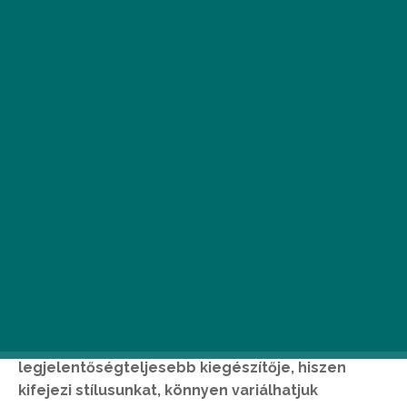
Öltözködés során számos kiegészítőt
használunk. Az egyik legjellemzőbb talán a cipő,
amiből biztos, hogy minden nő szekrényében
több pár lapul. A másik legalább ennyire fontos
kellékünk pedig nem más, mint a női táska.
Hosszú idő óta ez a nők egyik
legjelentőségteljesebb kiegészítője, hiszen
kifejezi stílusunkat, könnyen variálhatjuk