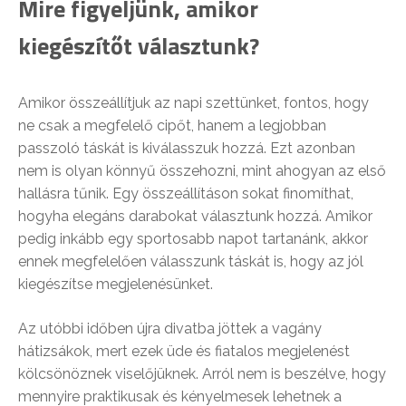
Mire figyeljünk, amikor
kiegészítőt választunk?
Amikor összeállítjuk az napi szettünket, fontos, hogy
ne csak a megfelelő cipőt, hanem a legjobban
passzoló táskát is kiválasszuk hozzá. Ezt azonban
nem is olyan könnyű összehozni, mint ahogyan az első
hallásra tűnik. Egy összeállításon sokat finomíthat,
hogyha elegáns darabokat választunk hozzá. Amikor
pedig inkább egy sportosabb napot tartanánk, akkor
ennek megfelelően válasszunk táskát is, hogy az jól
kiegészítse megjelenésünket.
Az utóbbi időben újra divatba jöttek a vagány
hátizsákok, mert ezek üde és fiatalos megjelenést
kölcsönöznek viselőjüknek. Arról nem is beszélve, hogy
mennyire praktikusak és kényelmesek lehetnek a