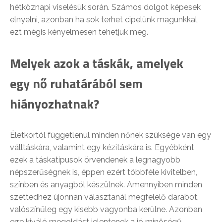
hétköznapi viselésük során. Számos dolgot képesek
elnyelni, azonban ha sok terhet cipelünk magunkkal,
ezt mégis kényelmesen tehetjük meg.
Melyek azok a táskák, amelyek
egy nő ruhatárából sem
hiányozhatnak?
Életkortól függetlenül minden nőnek szüksége van egy
válltáskára, valamint egy kézitáskára is. Egyébként
ezek a táskatípusok örvendenek a legnagyobb
népszerűségnek is, éppen ezért többféle kivitelben,
színben és anyagból készülnek. Amennyiben minden
szettedhez újonnan választanál megfelelő darabot,
valószínűleg egy kisebb vagyonba kerülne. Azonban
erre kiváló megoldást jelentenek a jó minőségű,