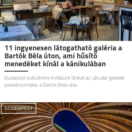
11 ingyenesen látogatható galéria a
Bartók Béla úton, ami hűsítő
menedéket kínál a kánikulában
Budapesti kultúrkörre invitálunk titeket az újbudai galériák
paradicsomába, a Bartók Béla útra.
GOODAPEST