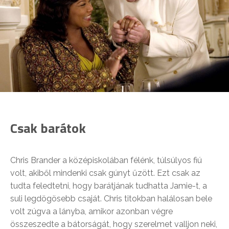
Csak barátok
Chris Brander a középiskolában félénk, túlsúlyos fiú
volt, akiből mindenki csak gúnyt űzött. Ezt csak az
tudta feledtetni, hogy barátjának tudhatta Jamie-t, a
suli legdögösebb csaját. Chris titokban halálosan bele
volt zúgva a lányba, amikor azonban végre
összeszedte a bátorságát, hogy szerelmet valljon neki,