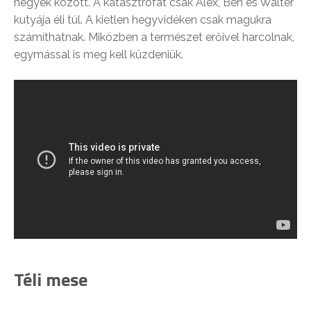
hegyek között. A katasztrófát csak Alex, Ben és Walter
kutyája éli túl. A kietlen hegyvidéken csak magukra
számíthatnak. Miközben a természet erőivel harcolnak,
egymással is meg kell küzdeniük.
Téli mese