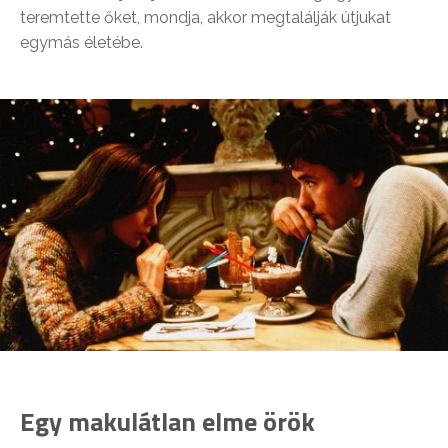
teremtette őket, mondja, akkor megtalálják útjukat
egymás életébe.
Egy makulátlan elme örök