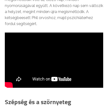
nyomorúságával együtt. A következő nap sem változik
a helyzet, megint minden újra megismétlődik. A
kétségbeesett Phil orvoshoz, majd pszichiáterhez
fordul segítségért.
Szépség és a szörnyeteg