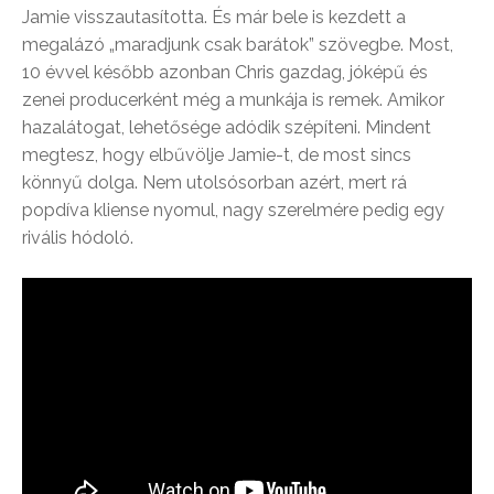
Jamie visszautasította. És már bele is kezdett a
megalázó „maradjunk csak barátok” szövegbe. Most,
10 évvel később azonban Chris gazdag, jóképű és
zenei producerként még a munkája is remek. Amikor
hazalátogat, lehetősége adódik szépíteni. Mindent
megtesz, hogy elbűvölje Jamie-t, de most sincs
könnyű dolga. Nem utolsósorban azért, mert rá
popdíva kliense nyomul, nagy szerelmére pedig egy
rivális hódoló.