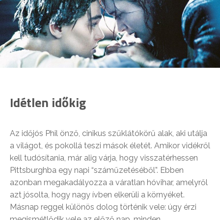
Idétlen időkig
Az időjós Phil önző, cinikus szűklátókörű alak, aki utálja
a világot, és pokollá teszi mások életét. Amikor vidékről
kell tudósítania, már alig várja, hogy visszatérhessen
Pittsburghba egy napi “száműzetéséből”. Ebben
azonban megakadályozza a váratlan hóvihar, amelyről
azt jósolta, hogy nagy ívben elkerüli a környéket.
Másnap reggel különös dolog történik vele: úgy érzi
megismétlődik vele az előző nap, minden