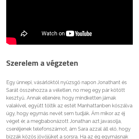
Szerelem a végzeten
Egy ünnepi, vásárlóktól nyüzsgő napon Jonathant és
Sarát összehozza a véletlen, no meg egy pár kötött
kesztyű. Annak ellenére, hogy mindketten járnak
valakivel, együtt töltik az estét Manhattanben kószálva
úgy, hogy egymás nevét sem tudják. Ám mikor az éj
véget ér, a megbabonázott Jonathan azt javasolja,
cseréljenek telefonszámot, ám Sara azzal áll elő, hogy
bízzák közös jövőjüket a sorsra. Ha az ég egymásnak