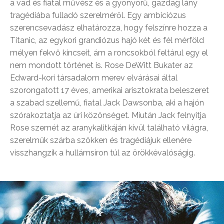
a vad és fiatal művész és a gyönyörű, gazdag lány
tragédiába fulladó szerelméről. Egy ambiciózus
szerencsevadász elhatározza, hogy felszínre hozza a
Titanic, az egykori grandiózus hajó két és fél mérföld
mélyen fekvő kincseit, ám a roncsokból feltárul egy el
nem mondott történet is. Rose DeWitt Bukater az
Edward-kori társadalom merev elvárásai által
szorongatott 17 éves, amerikai arisztokrata beleszeret
a szabad szellemű, fiatal Jack Dawsonba, aki a hajón
szórakoztatja az úri közönséget. Miután Jack felnyitja
Rose szemét az aranykalitkáján kívül található világra,
szerelmük szárba szökken és tragédiájuk ellenére
visszhangzik a hullámsíron túl az örökkévalóságig.