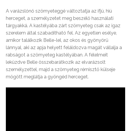
A varázslónő szörnyeteggé változtatja az ifjú, hiú
herceget, a személyzetet meg beszélő használati
tárgyakká. A kastélyába zárt szörnyeteg csak az igaz
szerelem által szabadítható fel. Az egyetlen esélye,
amikor találkozik Belle-lel, az okos és gyönyörű
lánnyal, aki az apja helyett feláldozva magát vállalja a
rabságot a szörnyeteg kastélyában. A félelmeit
leküzdve Belle összebarátkozik az elvarázsolt
személyzettel, majd a szörnyeteg rémisztő külseje
mögött meglátja a gyöngéd herceget.