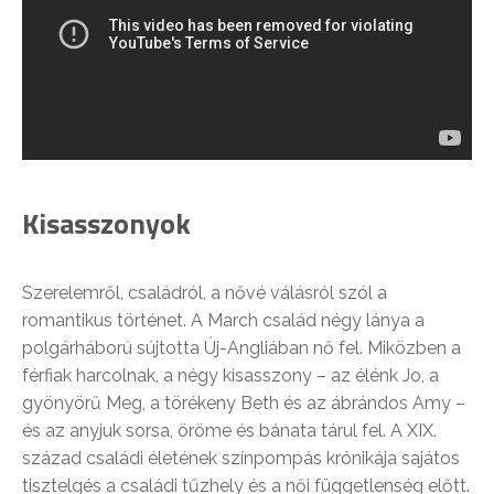
Kisasszonyok
Szerelemről, családról, a nővé válásról szól a
romantikus történet. A March család négy lánya a
polgárháború sújtotta Új-Angliában nő fel. Miközben a
férfiak harcolnak, a négy kisasszony – az élénk Jo, a
gyönyörű Meg, a törékeny Beth és az ábrándos Amy –
és az anyjuk sorsa, öröme és bánata tárul fel. A XIX.
század családi életének színpompás krónikája sajátos
tisztelgés a családi tűzhely és a női függetlenség előtt.