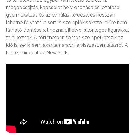
megbocsájtás, kapcsolat helyrehozása és lezárása,
gyermekáldás és az elmúlás kérdése, és hosszan
lehetne folytatni a sort. A szereplők sokszor előre nem
látható döntéseket hoznak, illetve különleges figurákkal
találkoznak. A történetben fontos szerepet játszik az
idő is, senki sem akar lemaradni a visszaszámlálásról. A
háttér mindehhez New York.