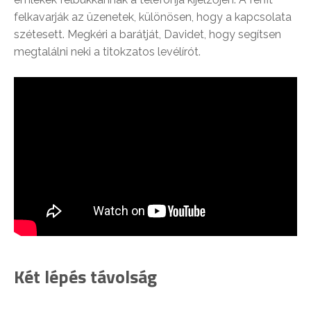
felkavarják az üzenetek, különösen, hogy a kapcsolata
szétesett. Megkéri a barátját, Davidet, hogy segítsen
megtalálni neki a titokzatos levélírót.
Két lépés távolság