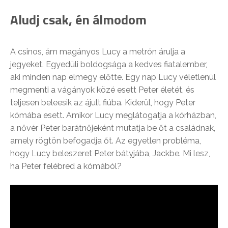
Aludj csak, én álmodom
A csinos, ám magányos Lucy a metrón árulja a
jegyeket. Egyedüli boldogsága a kedves fiatalember,
aki minden nap elmegy előtte. Egy nap Lucy véletlenül
megmenti a vágányok közé esett Peter életét, és
teljesen beleesik az ájult fiúba. Kiderül, hogy Peter
kómába esett. Amikor Lucy meglátogatja a kórházban,
a nővér Peter barátnőjeként mutatja be őt a családnak,
amely rögtön befogadja őt. Az egyetlen probléma,
hogy Lucy beleszeret Peter bátyjába, Jackbe. Mi lesz,
ha Peter felébred a kómából?