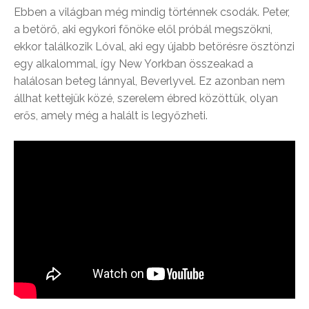
Ebben a világban még mindig történnek csodák. Peter,
a betörő, aki egykori főnöke elől próbál megszökni,
ekkor találkozik Lóval, aki egy újabb betörésre ösztönzi
egy alkalommal, így New Yorkban összeakad a
halálosan beteg lánnyal, Beverlyvel. Ez azonban nem
állhat kettejük közé, szerelem ébred közöttük, olyan
erős, amely még a halált is legyőzheti.