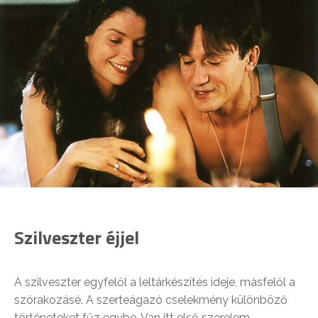
Szilveszter éjjel
A szilveszter egyfelől a leltárkészítés ideje, másfelől a
szórakozásé. A szerteágazó cselekmény különböző
történeteket fűz egybe. Van itt első szerelem,