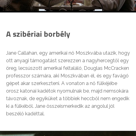
A szibériai borbély
Jane Callahan, egy amerikai nő Moszkvába utazik, hogy
ott anyagi támogatást szerezzen a nagyhercegtől egy
öreg, lecsúszott amerikai feltaláló, Douglas McCracken
professzor számára, aki Moszkvában él, és egy favágó
gépet akar szerkeszteni. A vonaton a nő fülkéjébe
orosz katonai kadétok nyomulnak be, majd nemsokára
távoznak, de egyiküket a többiek heccből nem engedik
ki a fülkéből. Jane összeismerkedik az angolul jól
beszélő kadéttal.