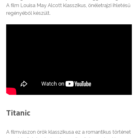
A film Louisa May Alcott klasszikus, önéletrajzi ihletésű
regényéből készült.
Titanic
A filmvászon örök klasszikusa ez a romantikus történet