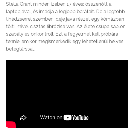
Stella Grant minden ízében 17 éves: összenőtt a
laptopjával, és imádja a legjobb barátait. De a legtöbb
tinédzserrel szemben ideje java részét egy kórházban
tölti, mivel cisztás fibrózisa van. Az élete csupa sablon,
szabály és önkontroll. Ezt a fegyelmet kell próbára
tennie, amikor megismerkedik egy lehetetlenül helyes
betegtárssal.