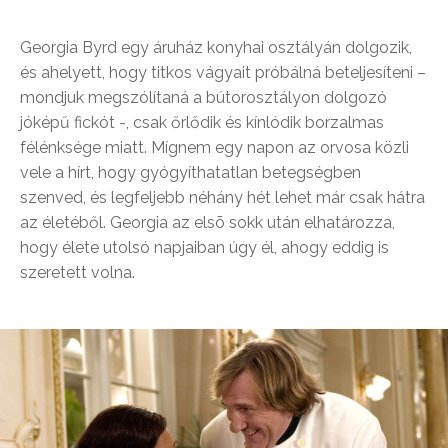
Georgia Byrd egy áruház konyhai osztályán dolgozik,
és ahelyett, hogy titkos vágyait próbálná beteljesíteni –
mondjuk megszólítaná a bútorosztályon dolgozó
jóképű fickót -, csak őrlődik és kínlódik borzalmas
félénksége miatt. Mígnem egy napon az orvosa közli
vele a hírt, hogy gyógyíthatatlan betegségben
szenved, és legfeljebb néhány hét lehet már csak hátra
az életéből. Georgia az elsõ sokk után elhatározza,
hogy élete utolsó napjaiban úgy él, ahogy eddig is
szeretett volna.