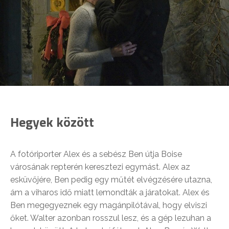
Hegyek között
A fotóriporter Alex és a sebész Ben útja Boise
városának repterén keresztezi egymást. Alex az
esküvőjére, Ben pedig egy műtét elvégzésére utazna,
ám a viharos idő miatt lemondták a járatokat. Alex és
Ben megegyeznek egy magánpilótával, hogy elviszi
őket. Walter azonban rosszul lesz, és a gép lezuhan a