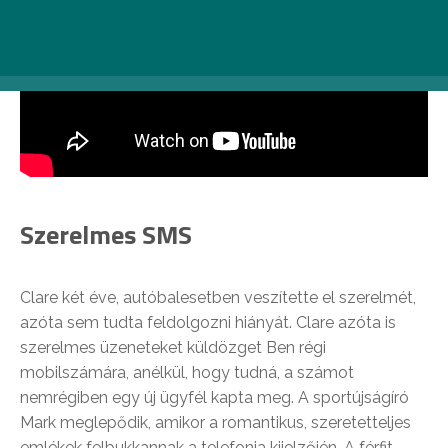
Szerelmes SMS
Clare két éve, autóbalesetben veszítette el szerelmét,
azóta sem tudta feldolgozni hiányát. Clare azóta is
szerelmes üzeneteket küldözget Ben régi
mobilszámára, anélkül, hogy tudná, a számot
nemrégiben egy új ügyfél kapta meg. A sportújságíró
Mark meglepődik, amikor a romantikus, szeretetteljes
emlékek felbukkannak a telefonja kijelzőjén. A férfit