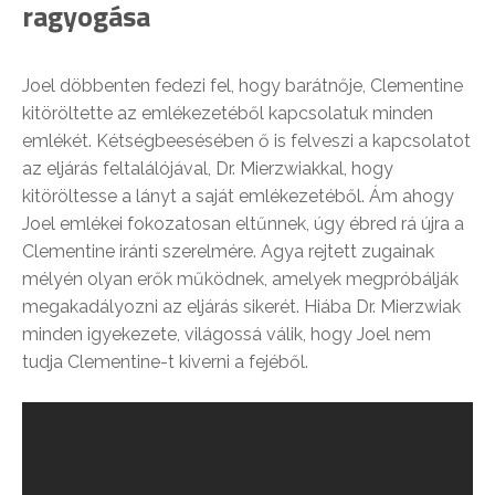
ragyogása
Joel döbbenten fedezi fel, hogy barátnője, Clementine
kitöröltette az emlékezetéből kapcsolatuk minden
emlékét. Kétségbeesésében ő is felveszi a kapcsolatot
az eljárás feltalálójával, Dr. Mierzwiakkal, hogy
kitöröltesse a lányt a saját emlékezetéből. Ám ahogy
Joel emlékei fokozatosan eltűnnek, úgy ébred rá újra a
Clementine iránti szerelmére. Agya rejtett zugainak
mélyén olyan erők működnek, amelyek megpróbálják
megakadályozni az eljárás sikerét. Hiába Dr. Mierzwiak
minden igyekezete, világossá válik, hogy Joel nem
tudja Clementine-t kiverni a fejéből.