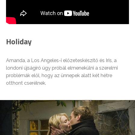
Holiday
Amanda, a Los Angeles-i előzeteskészítő és Iris, a
londoni újságíró úgy próbál elmenekülni a szerelmi
problémák elől, hogy az ünnepek alatt két hétre
otthont cserélnek.