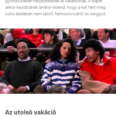
gyorsbüfében helyezkednek el takarítónak. A bajok
akkor kezdődnek amikor kiderül, hogy a két férfi még
soha életében nem látott felmosóvödröt és rongyot.
Az utolsó vakáció