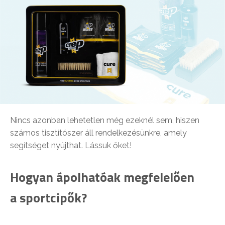
Nincs azonban lehetetlen még ezeknél sem, hiszen
számos tisztítószer áll rendelkezésünkre, amely
segítséget nyújthat. Lássuk őket!
Hogyan ápolhatóak megfelelően
a sportcipők?