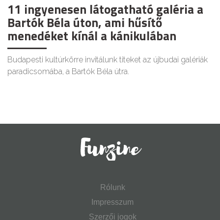
11 ingyenesen látogatható galéria a
Bartók Béla úton, ami hűsítő
menedéket kínál a kánikulában
Budapesti kultúrkörre invitálunk titeket az újbudai galériák
paradicsomába, a Bartók Béla útra.
Rólunk
Impresszum
Szerzői jogok