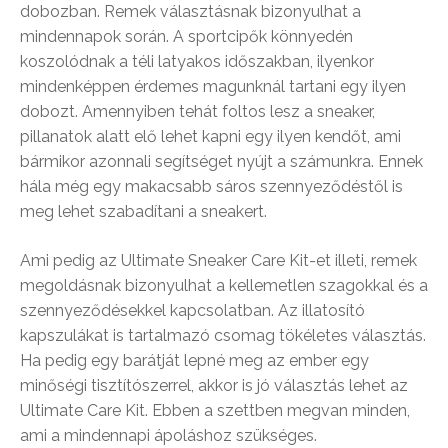
dobozban. Remek választásnak bizonyulhat a
mindennapok során. A sportcipők könnyedén
koszolódnak a téli latyakos időszakban, ilyenkor
mindenképpen érdemes magunknál tartani egy ilyen
dobozt. Amennyiben tehát foltos lesz a sneaker,
pillanatok alatt elő lehet kapni egy ilyen kendőt, ami
bármikor azonnali segítséget nyújt a számunkra. Ennek
hála még egy makacsabb sáros szennyeződéstől is
meg lehet szabadítani a sneakert.
Ami pedig az Ultimate Sneaker Care Kit-et illeti, remek
megoldásnak bizonyulhat a kellemetlen szagokkal és a
szennyeződésekkel kapcsolatban. Az illatosító
kapszulákat is tartalmazó csomag tökéletes választás.
Ha pedig egy barátját lepné meg az ember egy
minőségi tisztítószerrel, akkor is jó választás lehet az
Ultimate Care Kit. Ebben a szettben megvan minden,
ami a mindennapi ápoláshoz szükséges.