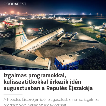
GOODAPEST
Izgalmas programokkal,
kulisszatitkokkal érkezik idén
augusztusban a Repülés Éjszakája
A Repülés Éjszakáján idén augusztusban ismét izgalmas
programokkal várják az érdeklődőket.