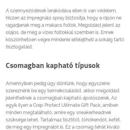
A szennyeződések lerakódása ellen is van védelem,
hiszen az impregnáló spray biztosítja, hogy a cipőn ne
ragadjanak meg a makacs foltok. Megoldást jelent az
olajos, de még a vizes foltokkal szemben is. Ennek
köszönhetően végre mindenki elfelejtheti a sokáig tartó
tisztogatást.
Csomagban kapható típusok
Amennyiben pedig úgy döntünk, hogy egyszerre
szereznénk be egy termékcsaládot, akkor megoldást
jelenthetnek a csomagban kapható ápolószerek. Az
egyik ilyen a Crep Protect Ultimate Gift Pack, amiben
minden megtalálható, amire egy sneakerheadnek
szüksége lehet. Tartalmaz tisztítót, törlőkendőt, kefét,
de még egy impregnálót is. Ez a csomag tehát kiváló