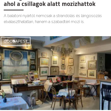
ahol a csillagok alatt mozizhattok
A balatoni nyártól nemcsak a strandolás és lángosozás
elválaszthatatlan, hanem a szabadtéri mozi is.
GOODAPEST