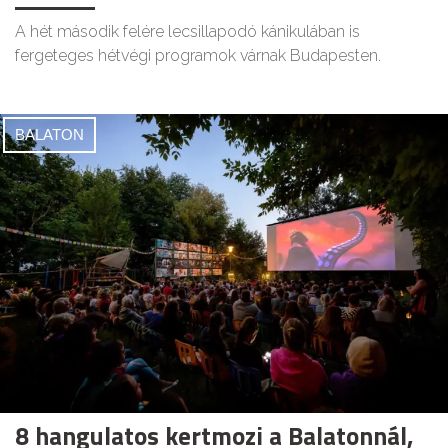
A hét második felére lecsillapodó kánikulában is
fergeteges hétvégi programok várnak Budapesten.
BALATON
8 hangulatos kertmozi a Balatonnál,