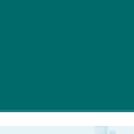
A legtöbb cipőt eléggé nehéz tisztán és szépen
tartani, nincs ez másként a sneakerekkel sem. Az
őszi sáros és a téli latyakos időszakban pláne
fejtörést okozhat a sportcipők ápolása. Bár
általánosságban ezek a típusok jól bírják a
megpróbáltatásokat, azért ezeken is könnyedén
meglátszik egy-egy folt.