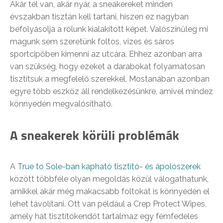
Akár tél van, akár nyár, a sneakereket minden
évszakban tisztán kell tartani, hiszen ez nagyban
befolyásolja a rólunk kialakított képet. Valószínűleg mi
magunk sem szeretünk foltos, vizes és sáros
sportcipőben kimenni az utcára. Ehhez azonban arra
van szükség, hogy ezeket a darabokat folyamatosan
tisztítsuk a megfelelő szerekkel. Mostanában azonban
egyre több eszköz áll rendelkezésünkre, amivel mindez
könnyedén megvalósítható.
A sneakerek körüli problémák
A
True to Sole-ban kapható tisztító- és ápolószerek
között többféle olyan megoldás közül válogathatunk,
amikkel akár még makacsabb foltokat is könnyedén el
lehet távolítani. Ott van például a Crep Protect Wipes,
amely hat tisztítókendőt tartalmaz egy fémfedeles