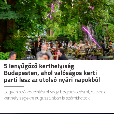
5 lenyűgöző kerthelyiség
Budapesten, ahol valóságos kerti
parti lesz az utolsó nyári napokból
Legyen szó koccintásról vagy bográcsozásról, ezekre a
kerthelyiségekre augusztusban is számíthattok.