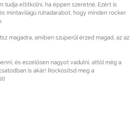
m tudja eltitkolni, ha éppen szeretné. Ezért is
 és mintavilágú ruhadarabot, hogy minden rocker
.
hetsz magadra, amiben szuperül érzed magad, az az
nni, és eszelősen nagyot vadulni, attól még a
csatodban is akár! Rockosítsd meg a
l!