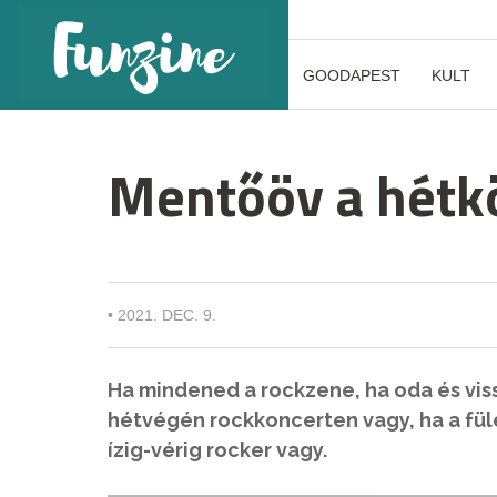
GOODAPEST
KULT
Mentőöv a hétk
•
2021. DEC. 9.
Ha mindened a rockzene, ha oda és vis
hétvégén rockkoncerten vagy, ha a fül
ízig-vérig rocker vagy.