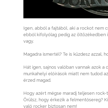
Igen, abból a fajtából, aki a rockot nem 
ebből kifolyólag pedig az öltözékedben 
vagy.
Magadra ismertél? Te is küzdesz azzal, h
Hát igen, sajnos valóban vannak azok a 
munkahelyi előírások miatt nem tudod azt
érzed magad.
Hogy azért mégse maradj teljesen rock-t
Örülsz, hogy érkezik a felmentősereg? Ki
való rocker biztosan nem!