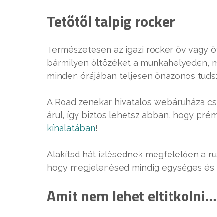
Tetőtől talpig rocker
Természetesen az igazi rocker öv vagy öv
bármilyen öltözéket a munkahelyeden, m
minden órájában teljesen önazonos tuds
A Road zenekar hivatalos webáruháza csa
árul, így biztos lehetsz abban, hogy pr
kínálatában
!
Alakítsd hát ízlésednek megfelelően a ru
hogy megjelenésed mindig egységes és í
Amit nem lehet eltitkolni…