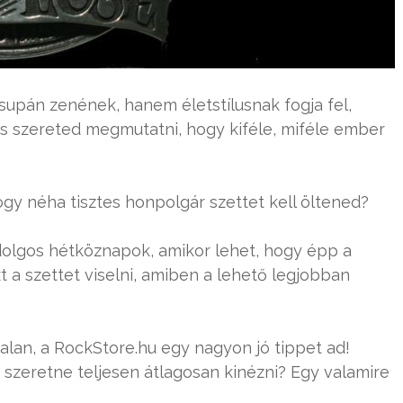
csupán zenének, hanem életstílusnak fogja fel,
is szereted megmutatni, hogy kiféle, miféle ember
ogy néha tisztes honpolgár szettet kell öltened?
dolgos hétköznapok, amikor lehet, hogy épp a
 a szettet viselni, amiben a lehető legjobban
alan, a RockStore.hu egy nagyon jó tippet ad!
 szeretne teljesen átlagosan kinézni? Egy valamire