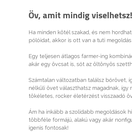
Öv, amit mindig viselhetsz
Ha minden kötél szakad, és nem hordha
pólóidat, akkor is ott van a tuti megoldás
Egy teljesen átlagos farmer-ing kombinác
akár egy övcsat is, sőt az öltönyös szett
Számtalan változatban találsz bőrövet, íg
nélküli övet választhatsz magadnak, íg
tökéletes, rocker életérzést visszaadó ö
Ám ha inkább a szolidabb megoldások hív
többféle formájú, alakú vagy akár nonfi
igenis fontosak!