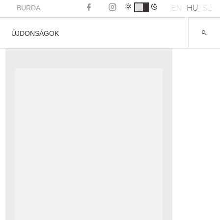
EN
HU
SL
BURDA
ÚJDONSÁGOK