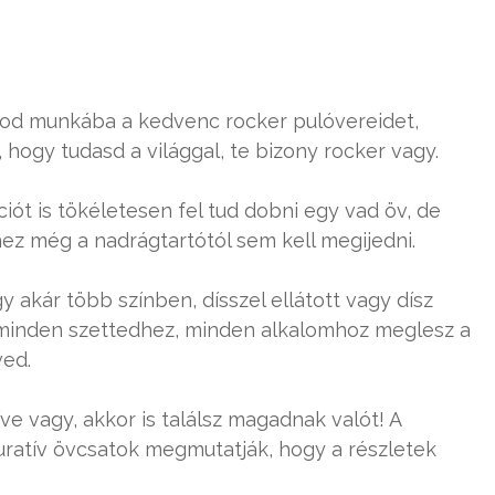
!
tod munkába a kedvenc rocker pulóvereidet,
, hogy tudasd a világgal, te bizony rocker vagy.
iót is tökéletesen fel tud dobni egy vad öv, de
hez még a nadrágtartótól sem kell megijedni.
y akár több színben, dísszel ellátott vagy dísz
y minden szettedhez, minden alkalomhoz meglesz a
ved.
e vagy, akkor is találsz magadnak valót! A
guratív övcsatok megmutatják, hogy a részletek