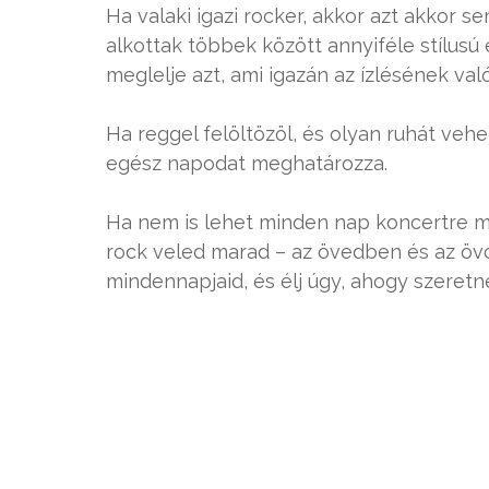
Ha valaki igazi rocker, akkor azt akkor se
alkottak többek között annyiféle stílusú
meglelje azt, ami igazán az ízlésének való
Ha reggel felöltözöl, és olyan ruhát ve
egész napodat meghatározza.
Ha nem is lehet minden nap koncertre me
rock veled marad – az övedben és az öv
mindennapjaid, és élj úgy, ahogy szeretné