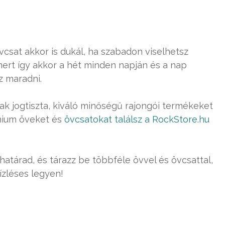
csat akkor is dukál, ha szabadon viselhetsz
ert így akkor a hét minden napján és a nap
z maradni.
k jogtiszta, kiváló minőségű rajongói termékeket
émium öveket és
övcsatokat találsz a RockStore.hu
határad, és tárazz be többféle övvel és övcsattal,
zléses legyen!