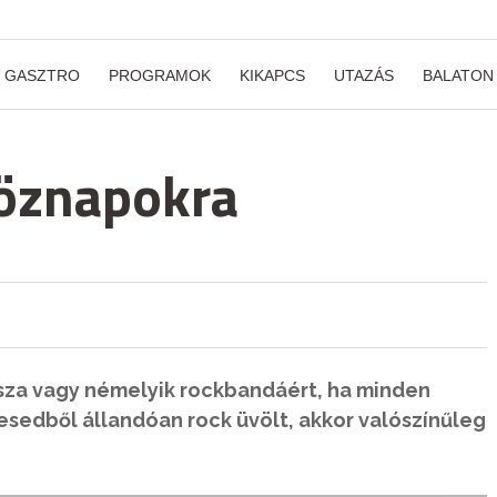
GASZTRO
PROGRAMOK
KIKAPCS
UTAZÁS
BALATON
öznapokra
sza vagy némelyik rockbandáért, ha minden
esedből állandóan rock üvölt, akkor valószínűleg