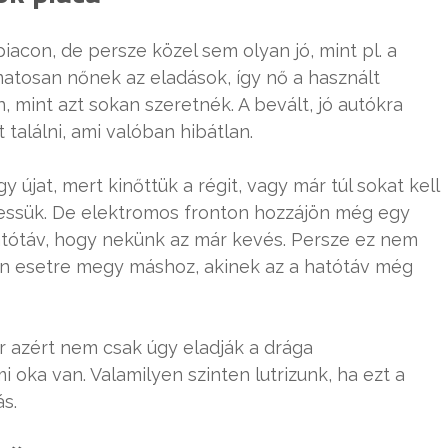
acon, de persze közel sem olyan jó, mint pl. a
matosan nőnek az eladások, így nő a használt
 mint azt sokan szeretnék. A bevált, jó autókra
találni, ami valóban hibátlan.
újat, mert kinőttük a régit, vagy már túl sokat kell
eressük. De elektromos fronton hozzájön még egy
hatótáv, hogy nekünk az már kevés. Persze ez nem
den esetre megy máshoz, akinek az a hatótáv még
r azért nem csak úgy eladják a drága
 oka van. Valamilyen szinten lutrizunk, ha ezt a
ás.