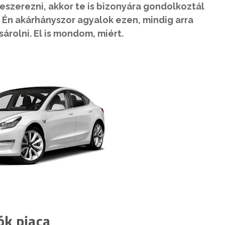
zerezni, akkor te is bizonyára gondolkoztál
Én akárhányszor agyalok ezen, mindig arra
sárolni. El is mondom, miért.
ók piaca