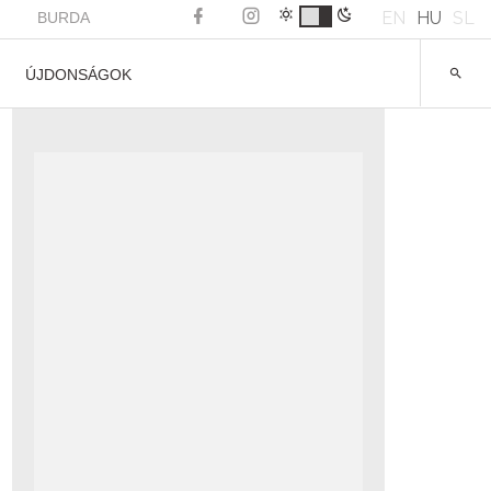
EN
HU
SL
BURDA
ÚJDONSÁGOK