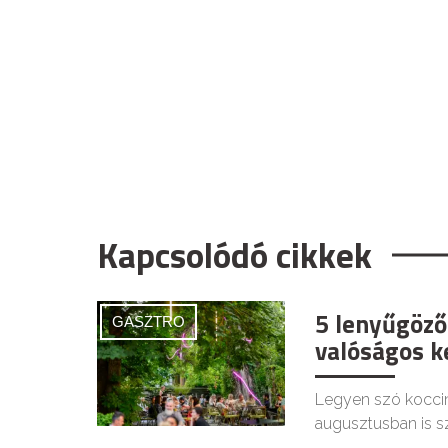
Kapcsolódó cikkek
5 lenyűgöző
GASZTRO
valóságos ke
Legyen szó koccin
augusztusban is s