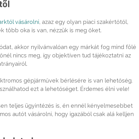
től
arktól vásárolni
, azaz egy olyan piaci szakértőtől,
ek több oka is van, nézzük is meg őket.
dat, akkor nyilvánvalóan egy márkát fog mind fölé
nél nincs meg, így objektíven tud tájékoztatni az
trányairól.
ektromos gépjárművek bérlésére is van lehetőség.
asználhatod ezt a lehetőséget. Érdemes élni vele!
en teljes ügyintézés is, én ennél kényelmesebbet
mos autót vásárolni, hogy igazából csak alá kelljen