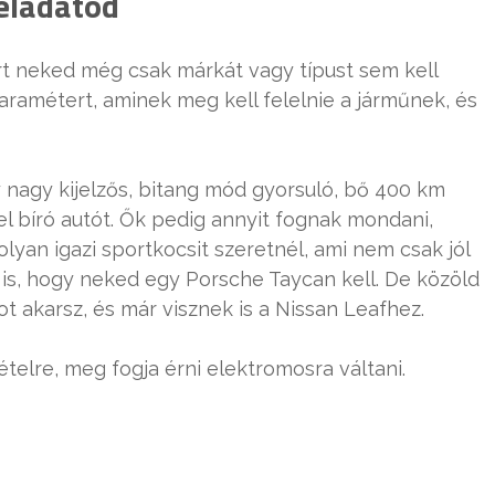
feladatod
ert neked még csak márkát vagy típust sem kell
ramétert, aminek meg kell felelnie a járműnek, és
 nagy kijelzős, bitang mód gyorsuló, bő 400 km
l bíró autót. Ők pedig annyit fognak mondani,
lyan igazi sportkocsit szeretnél, ami nem csak jól
k is, hogy neked egy Porsche Taycan kell. De közöld
ot akarsz, és már visznek is a Nissan Leafhez.
telre, meg fogja érni elektromosra váltani.