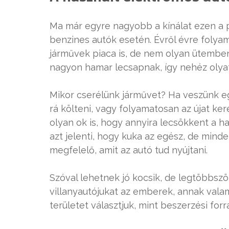
Ma már egyre nagyobb a kínálat ezen a pi
benzines autók esetén. Évről évre folya
járművek piaca is, de nem olyan ütemben,
nagyon hamar lecsapnak, így nehéz olyat 
Mikor cserélünk járművet? Ha veszünk egy 
rá költeni, vagy folyamatosan az újat k
olyan ok is, hogy annyira lecsökkent a 
azt jelenti, hogy kuka az egész, de min
megfelelő, amit az autó tud nyújtani.
Szóval lehetnek jó kocsik, de legtöbbszö
villanyautójukat az emberek, annak valami
területet választjuk, mint beszerzési forr