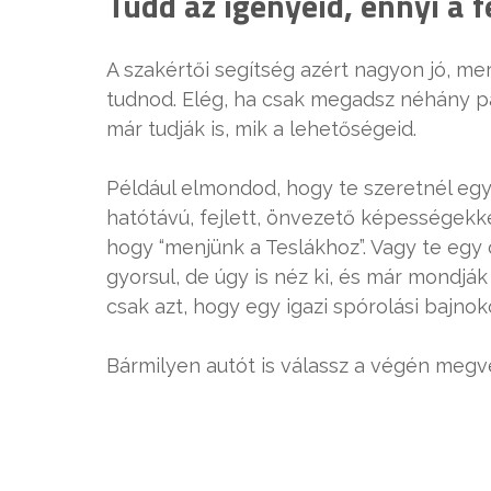
Tudd az igényeid, ennyi a 
A szakértői segítség azért nagyon jó, m
tudnod. Elég, ha csak megadsz néhány pa
már tudják is, mik a lehetőségeid.
Például elmondod, hogy te szeretnél egy
hatótávú, fejlett, önvezető képességekke
hogy “menjünk a Teslákhoz”. Vagy te egy o
gyorsul, de úgy is néz ki, és már mondjá
csak azt, hogy egy igazi spórolási bajnok
Bármilyen autót is válassz a végén megvé