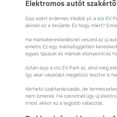
Elektromos autót szakértő
Épp ezért érdemes inkább pl.
a 101 EV P
akinek ez a területe. És hogy miért? Enn
Ha márkakereskedésnél veszed az új autó
emelni. Ez egy márkafüggetlen kereskedő
egyes típusok és márkák előnyeiről és há
Aztán épp a 101 EV Park az, ahol még el
Így akár vásárlást megelőző tesztre is h
Kérhető szaktanácsadás, de természetes
nem ismerek. Ha szeretnél úgy új elektro
írnod, akkor ez a legjobb választás.