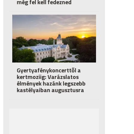
még fel kell fedezned
Gyertyafénykoncerttől a
kertmoziig: Varázslatos
élmények hazánk legszebb
kastélyaiban augusztusra