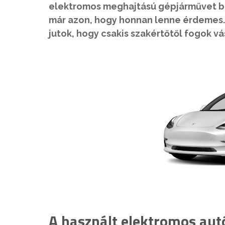
elektromos meghajtású gépjárművet bes
már azon, hogy honnan lenne érdemes. 
jutok, hogy csakis szakértőtől fogok vá
A használt elektromos aut