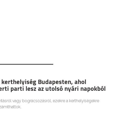
 kerthelyiség Budapesten, ahol
rti parti lesz az utolsó nyári napokból
tásról vagy bográcsozásról, ezekre a kerthelyiségekre
zámíthattok.