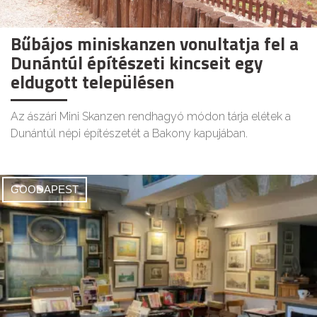
Bűbájos miniskanzen vonultatja fel a
Dunántúl építészeti kincseit egy
eldugott településen
Az ászári Mini Skanzen rendhagyó módon tárja elétek a
Dunántúl népi építészetét a Bakony kapujában.
GOODAPEST