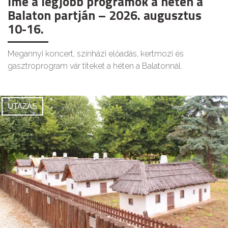
Íme a legjobb programok a héten a
Balaton partján – 2026. augusztus
10-16.
Megannyi koncert, színházi előadás, kertmozi és
gasztroprogram vár titeket a héten a Balatonnál.
UTAZÁS