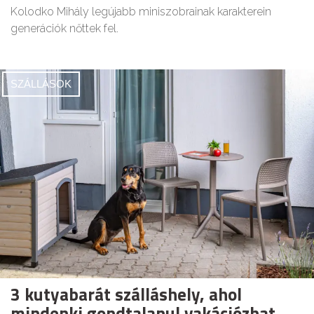
Kolodko Mihály legújabb miniszobrainak karakterein
generációk nőttek fel.
SZÁLLÁSOK
3 kutyabarát szálláshely, ahol
mindenki gondtalanul vakációzhat