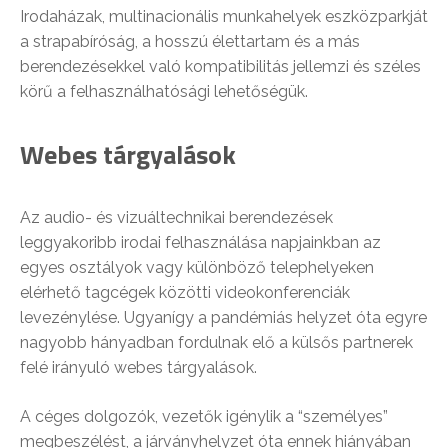
Irodaházak, multinacionális munkahelyek eszközparkját
a strapabíróság, a hosszú élettartam és a más
berendezésekkel való kompatibilitás jellemzi és széles
körű a felhasználhatósági lehetőségük.
Webes tárgyalások
Az audio- és vizuáltechnikai berendezések
leggyakoribb irodai felhasználása napjainkban az
egyes osztályok vagy különböző telephelyeken
elérhető tagcégek közötti videokonferenciák
levezénylése. Ugyanígy a pandémiás helyzet óta egyre
nagyobb hányadban fordulnak elő a külsős partnerek
felé irányuló webes tárgyalások.
A céges dolgozók, vezetők igénylik a “személyes”
megbeszélést, a járványhelyzet óta ennek hiányában