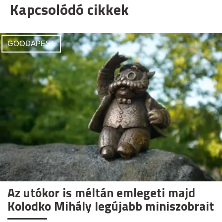
Kapcsolódó cikkek
GOODAPEST
Az utókor is méltán emlegeti majd
Kolodko Mihály legújabb miniszobrait