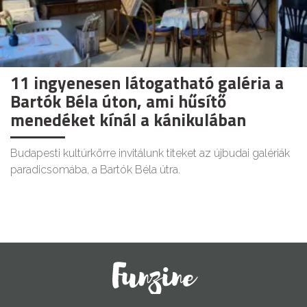
11 ingyenesen látogatható galéria a
Bartók Béla úton, ami hűsítő
menedéket kínál a kánikulában
Budapesti kultúrkörre invitálunk titeket az újbudai galériák
paradicsomába, a Bartók Béla útra.