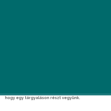
Az elmúlt két év időszaka a digitalizáció nagy
fokú felgyorsulását hozta magával. A legtöbb
értekezlet, webinar már online zajlik, nem kell
ahhoz kilométereket autózni vagy repülőre ülni,
hogy egy tárgyaláson részt vegyünk.