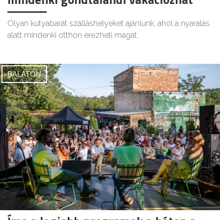
Olyan kutyabarát szálláshelyeket ajánlunk, ahol a nyaralás
alatt mindenki otthon érezheti magát.
BALATON