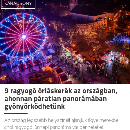
KARÁCSONY
9 ragyogó óriáskerék az országban,
ahonnan páratlan panorámában
gyönyörködhetünk
Az ország legszebb helyszíneit ajánljuk figyelmetekbe,
ahol ragyogó, ünnepi panoráma vár benneteket.