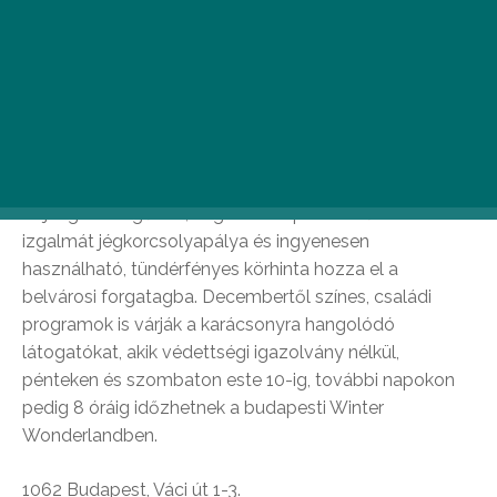
Westend Winter Wonderland
A városban talán elsőként, még az adventi időszak
beköszönte előtt téli csodaország elevenedett meg a
Westend Tetőkertben. A bevásárlóközpont tetején téli
csemegék, úgymint sült gesztenye és forralt bor illata
terjeng a levegőben, míg az ünnepi készülődés
izgalmát jégkorcsolyapálya és ingyenesen
használható, tündérfényes körhinta hozza el a
belvárosi forgatagba. Decembertől színes, családi
programok is várják a karácsonyra hangolódó
látogatókat, akik védettségi igazolvány nélkül,
pénteken és szombaton este 10-ig, további napokon
pedig 8 óráig időzhetnek a budapesti Winter
Wonderlandben.
1062 Budapest, Váci út 1-3.