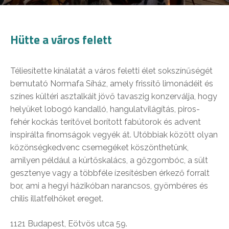
Hütte a város felett
Téliesítette kínálatát a város feletti élet sokszínűségét
bemutató Normafa Síház, amely frissítő limonádéit és
színes kültéri asztalkáit jövő tavaszig konzerválja, hogy
helyüket lobogó kandalló, hangulatvilágítás, piros-
fehér kockás terítővel borított fabútorok és advent
inspirálta finomságok vegyék át. Utóbbiak között olyan
közönségkedvenc csemegéket köszönthetünk,
amilyen például a kürtőskalács, a gőzgombóc, a sült
gesztenye vagy a többféle ízesítésben érkező forralt
bor, ami a hegyi házikóban narancsos, gyömbéres és
chilis illatfelhőket ereget.
1121 Budapest, Eötvös utca 59.