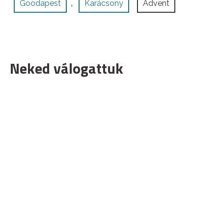
Goodapest
Karácsony
Advent
,
Neked válogattuk