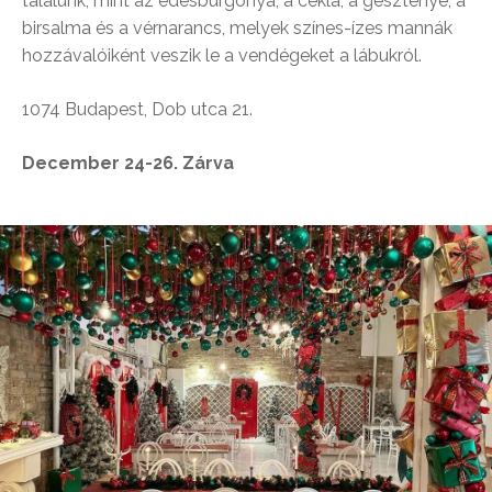
találunk, mint az édesburgonya, a cékla, a gesztenye, a
birsalma és a vérnarancs, melyek színes-ízes mannák
hozzávalóiként veszik le a vendégeket a lábukról.
1074 Budapest, Dob utca 21.
December 24-26. Zárva