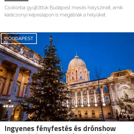
Csokorba gyűjtöttük Budapest mesés helyszíneit, amik
karácsonyi képeslapon is megállnák a helyüket.
GOODAPEST
Ingyenes fényfestés és drónshow