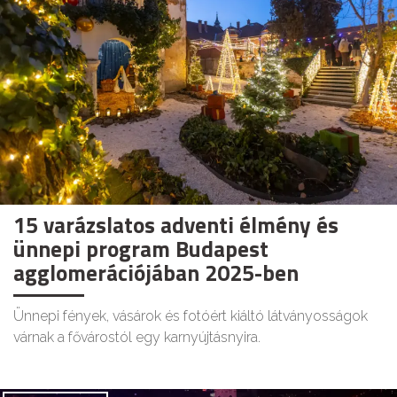
15 varázslatos adventi élmény és
ünnepi program Budapest
agglomerációjában 2025-ben
Ünnepi fények, vásárok és fotóért kiáltó látványosságok
várnak a fővárostól egy karnyújtásnyira.