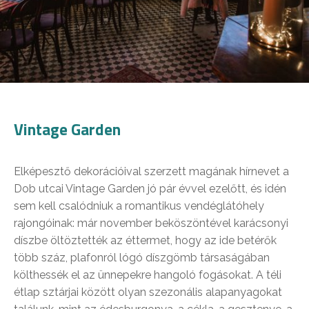
Vintage Garden
Elképesztő dekorációival szerzett magának hírnevet a
Dob utcai Vintage Garden jó pár évvel ezelőtt, és idén
sem kell csalódniuk a romantikus vendéglátóhely
rajongóinak: már november beköszöntével karácsonyi
díszbe öltöztették az éttermet, hogy az ide betérők
több száz, plafonról lógó díszgömb társaságában
költhessék el az ünnepekre hangoló fogásokat. A téli
étlap sztárjai között olyan szezonális alapanyagokat