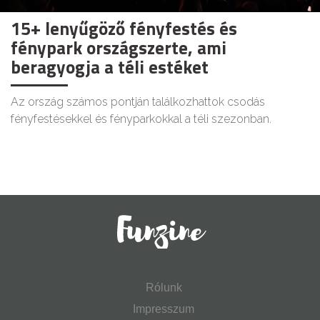
15+ lenyűgöző fényfestés és
fénypark országszerte, ami
beragyogja a téli estéket
Az ország számos pontján találkozhattok csodás
fényfestésekkel és fényparkokkal a téli szezonban.
Rólunk
Impresszum