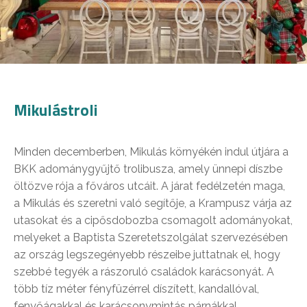
Mikulástroli
Minden decemberben, Mikulás környékén indul útjára a
BKK adománygyűjtő trolibusza, amely ünnepi díszbe
öltözve rója a főváros utcáit. A járat fedélzetén maga,
a Mikulás és szeretni való segítője, a Krampusz várja az
utasokat és a cipősdobozba csomagolt adományokat,
melyeket a Baptista Szeretetszolgálat szervezésében
az ország legszegényebb részeibe juttatnak el, hogy
szebbé tegyék a rászoruló családok karácsonyát. A
több tíz méter fényfüzérrel díszített, kandallóval,
fenyőágakkal és karácsonymintás párnákkal