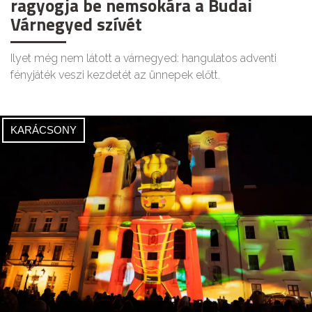
ragyogja be nemsokára a Budai
Várnegyed szívét
Ilyet még nem látott a várnegyed: hangulatos adventi
fényjáték veszi kezdetét az ünnepek előtt.
KARÁCSONY