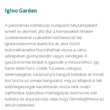
Igloo Garden
A panorámás koktélozás budapesti helytartójaként
ismert és elismert 360 Bar a hőmérséklet hirtelen
csökkenésével szabadtéri tetőteraszát téli
iglubirodalommá alakította át, ahol fűtött
buborékházakba húzódhatnak vissza a város
látképében gyönyörködni vágyó vendégek. A
gasztronómiai kínálat is igazodik a mínuszokhoz, így
italok terén forró csokik, fűszeres-szirupos
lélekmelegítők, karácsonyra hangolt koktélok és forralt
bor hozza az ünnepi hangulatot, míg az étlapról is téli
különlegességek kacsintanak vissza ránk: svájci
sajtfondue, klasszikus marhagulyás, kézműves sült
kolbász és anya lecsója várja, hogy felmelegíthesse az
áthűlt betérőket.