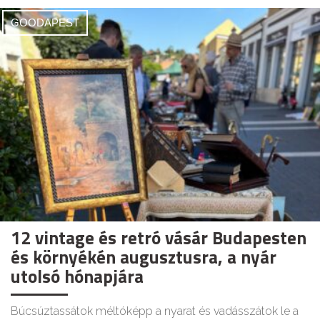
GOODAPEST
12 vintage és retró vásár Budapesten
és környékén augusztusra, a nyár
utolsó hónapjára
Búcsúztassátok méltóképp a nyarat és vadásszátok le a