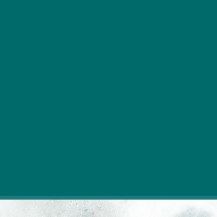
Egy iroda megfelelő napi működéséhez szükség
van nyomtatóra. Szerződések, bérpapírok,
számlák, rengetegféle dokumentum nyomtatása
történik, amit egy megfelelő nyomtatónak gond
nélkül el kell látnia.