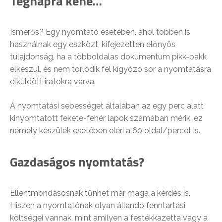
Tegnapra kéne…
Ismerős? Egy nyomtató esetében, ahol többen is
használnak egy eszközt, kifejezetten előnyös
tulajdonság, ha a többoldalas dokumentum pikk-pakk
elkészül, és nem torlódik fel kígyózó sor a nyomtatásra
elküldött iratokra várva.
A nyomtatási sebességet általában az egy perc alatt
kinyomtatott fekete-fehér lapok számában mérik, ez
némely készülék esetében eléri a 60 oldal/percet is.
Gazdaságos nyomtatás?
Ellentmondásosnak tűnhet már maga a kérdés is.
Hiszen a nyomtatónak olyan állandó fenntartási
költségei vannak, mint amilyen a festékkazetta vagy a