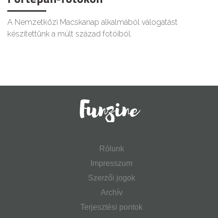
A Nemzetközi Macskanap alkalmából válogatást
készítettünk a múlt század fotóiból.
Rólunk
Impresszum
Szerzői jogok
Archív
Terjesztési pontok