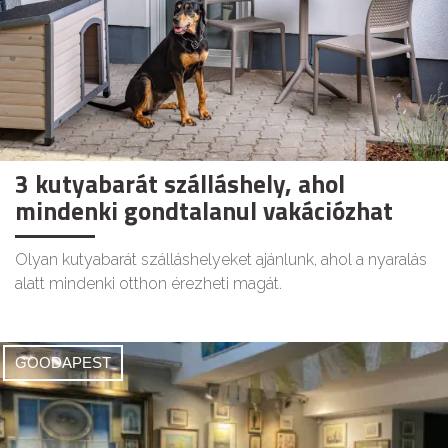
3 kutyabarát szálláshely, ahol
mindenki gondtalanul vakációzhat
Olyan kutyabarát szálláshelyeket ajánlunk, ahol a nyaralás
alatt mindenki otthon érezheti magát.
GOODAPEST