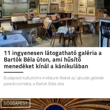
11 ingyenesen látogatható galéria a
Bartók Béla úton, ami hűsítő
menedéket kínál a kánikulában
Budapesti kultúrkörre invitálunk titeket az újbudai galériák
paradicsomába, a Bartók Béla útra.
GOODAPEST