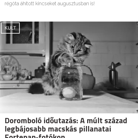
régóta áhított kincseket augusztusban is!
KULT
Doromboló időutazás: A múlt század
legbájosabb macskás pillanatai
Fortepan-fotókon