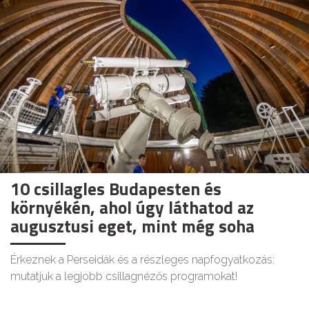
10 csillagles Budapesten és
környékén, ahol úgy láthatod az
augusztusi eget, mint még soha
Érkeznek a Perseidák és a részleges napfogyatkozás:
mutatjuk a legjobb csillagnézős programokat!