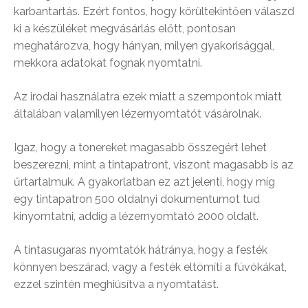
karbantartás. Ezért fontos, hogy körültekintően válaszd
ki a készüléket megvásárlás előtt, pontosan
meghatározva, hogy hányan, milyen gyakorisággal,
mekkora adatokat fognak nyomtatni.
Az irodai használatra ezek miatt a szempontok miatt
általában valamilyen lézernyomtatót vásárolnak.
Igaz, hogy a tonereket magasabb összegért lehet
beszerezni, mint a tintapatront, viszont magasabb is az
űrtartalmuk. A gyakorlatban ez azt jelenti, hogy míg
egy tintapatron 500 oldalnyi dokumentumot tud
kinyomtatni, addig a lézernyomtató 2000 oldalt.
A tintasugaras nyomtatók hátránya, hogy a festék
könnyen beszárad, vagy a festék eltömíti a fúvókákat,
ezzel szintén meghiúsítva a nyomtatást.