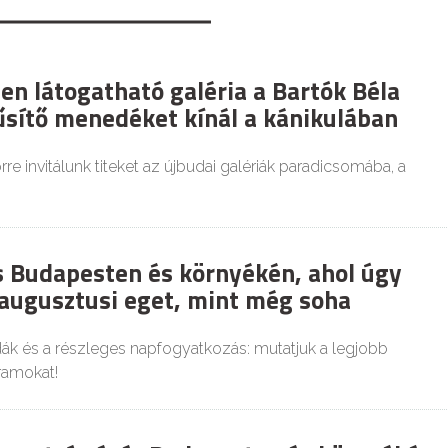
en látogatható galéria a Bartók Béla
űsítő menedéket kínál a kánikulában
re invitálunk titeket az újbudai galériák paradicsomába, a
es Budapesten és környékén, ahol úgy
 augusztusi eget, mint még soha
dák és a részleges napfogyatkozás: mutatjuk a legjobb
ramokat!