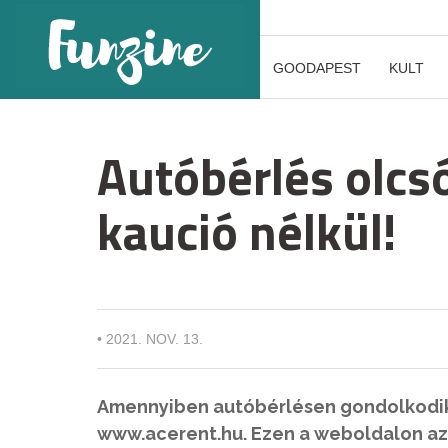
GOODAPEST
KULT
Autóbérlés olcs
kaució nélkül!
•
2021. NOV. 13.
Amennyiben autóbérlésen gondolkodik,
www.acerent.hu. Ezen a weboldalon az i