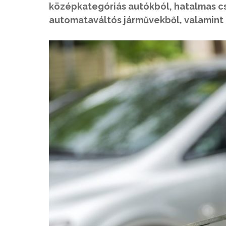
középkategóriás autókból, hatalmas c
automataváltós járművekből, valamint