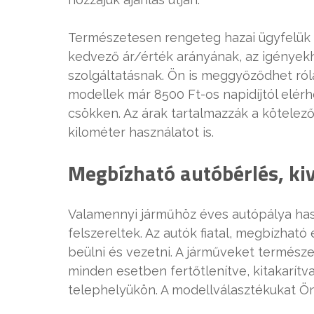
Természetesen rengeteg hazai ügyfelük is
kedvező ár/érték arányának, az igények
szolgáltatásnak. Ön is meggyőződhet ró
modellek már 8500 Ft-os napidíjtól elér
csökken. Az árak tartalmazzák a kötelező 
kilométer használatot is.
Megbízható autóbérlés, kiv
Valamennyi járműhöz éves autópálya hasz
felszereltek. Az autók fiatal, megbízhat
beülni és vezetni. A járműveket termész
minden esetben fertőtlenítve, kitakarítva
telephelyükön. A modellválasztékukat Ön