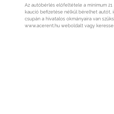
Az autóbérlés előfeltétele a minimum 21 é
kaució befizetése nélkül bérelhet autót
csupán a hivatalos okmányaira van szük
www.acerent.hu weboldalt vagy keressen