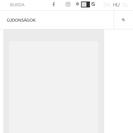
EN
HU
SL
BURDA
ÚJDONSÁGOK