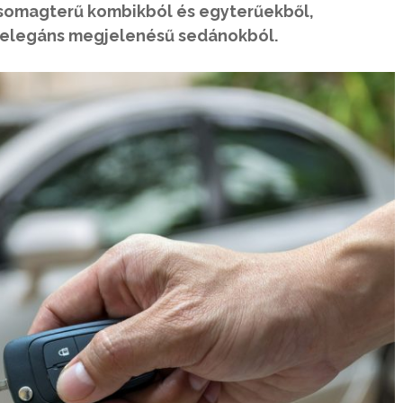
somagterű kombikból és egyterűekből,
 elegáns megjelenésű sedánokból.