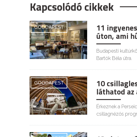
Kapcsolódó cikkek
11 ingyenes
GOODAPEST
úton, ami h
Budapesti kultúrkör
Bartók Béla útra.
10 csillagl
GOODAPEST
láthatod az
Érkeznek a Persei
csillagnézős prog