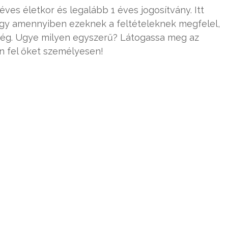
ves életkor és legalább 1 éves jogosítvány. Itt
, így amennyiben ezeknek a feltételeknek megfelel,
ség. Ugye milyen egyszerű? Látogassa meg az
 fel őket személyesen!