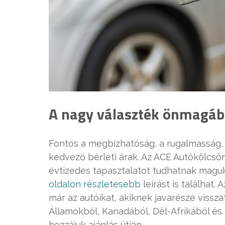
A nagy választék önmagá
Fontos a megbízhatóság, a rugalmasság, 
kedvező bérleti árak. Az ACE Autókölcsö
évtizedes tapasztalatot tudhatnak maguk
oldalon részletesebb
leírást is találhat.
már az autóikat, akiknek javarésze vissz
Államokból, Kanadából, Dél-Afrikából és
hozzájuk ajánlás útján.