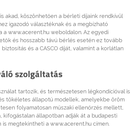
 akad, köszönhetően a bérleti díjaink rendkívül
hez igazodó választéknak és a megbízható
la a www.acerent.hu weboldalon. Az egyedi
hetők és hosszabb távú bérlés esetén ez tovább
biztosítás és a CASCO díját, valamint a korlátlan
áló szolgáltatás
nálat tartozik, és természetesen légkondícióval is
ó és tökéletes állapotú modellek, amelyekbe öröm
etesen folyamatosan műszaki ellenőrzés mellett,
, kifogástalan állapotban adják át a budapesti
 is megtekintheti a www.acerent.hu címen.