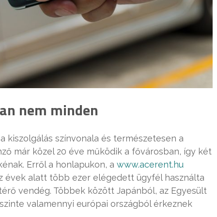
ban nem minden
a kiszolgálás színvonala és természetesen a
nző már közel 20 éve működik a fővárosban, így két
énak. Erről a honlapukon, a
www.acerent.hu
 Az évek alatt több ezer elégedett ügyfél használta
atérő vendég. Többek között Japánból, az Egyesült
 szinte valamennyi európai országból érkeznek