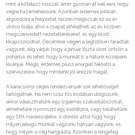
mint a kötelező rosszat, amin gyorsan át kell esni, hogy
végre hazamehessünk. Azonban érdemes jobban
átgondolni a helyzetet, hiszen mégiscsak ez az év
utolsó bulija, ahol a csapat elfelejtheti az év közben
megszenvedett nézeteltéréseket, és egy kicsit
kikapcsolódhat. December végén a legtöbben fáradtak
vagyunk, alig várjuk, hogy a január tiszta vizet öntsön a
pohárba, és lehet, hogy a munkát is a hátunk közepére
kívánjuk. Mégis, érdemes plusz energiát fektetni a
szervezésbe, hogy mindenki jól érezze magát.
A karácsonyi céges rendezvények sok lehetőséget
tartogatnak. Ha nem száz fős irodában dolgozunk,
akkor választhatunk egy izgalmas szabadulószobát,
elmehetünk nyomozni egy kastélyba, vagy beülhetünk
egy SPA medencéjébe. A döntés attól függ, hogy
milyen jellegű munkát végzünk, hányan vagyunk, és
hogy milyen a cég hangulata. Azonban a rengeteg