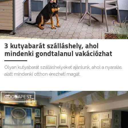
3 kutyabarát szálláshely, ahol
mindenki gondtalanul vakációzhat
Olyan kutyabarát szálláshelyeket ajánlunk, ahol a nyaralás
alatt mindenki otthon érezheti magát.
GOODAPEST