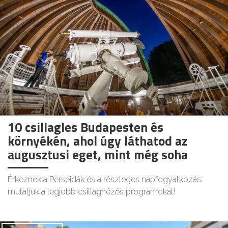
10 csillagles Budapesten és
környékén, ahol úgy láthatod az
augusztusi eget, mint még soha
Érkeznek a Perseidák és a részleges napfogyatkozás:
mutatjuk a legjobb csillagnézős programokat!