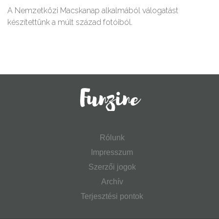
A Nemzetközi Macskanap alkalmából válogatást
készítettünk a múlt század fotóiból.
Rólunk
Impresszum
Szerzői jogok
Archív
Terjesztési pontok