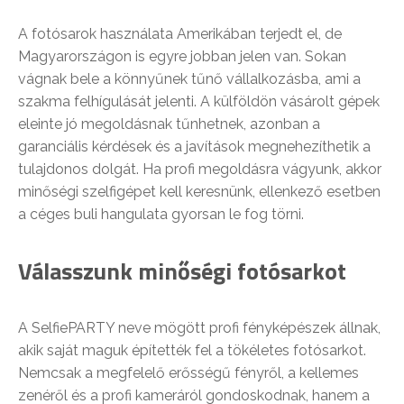
A fotósarok használata Amerikában terjedt el, de
Magyarországon is egyre jobban jelen van. Sokan
vágnak bele a könnyűnek tűnő vállalkozásba, ami a
szakma felhígulását jelenti. A külföldön vásárolt gépek
eleinte jó megoldásnak tűnhetnek, azonban a
garanciális kérdések és a javítások megnehezíthetik a
tulajdonos dolgát. Ha profi megoldásra vágyunk, akkor
minőségi szelfigépet kell keresnünk, ellenkező esetben
a céges buli hangulata gyorsan le fog törni.
Válasszunk minőségi fotósarkot
A SelfiePARTY neve mögött profi fényképészek állnak,
akik saját maguk építették fel a tökéletes fotósarkot.
Nemcsak a megfelelő erősségű fényről, a kellemes
zenéről és a profi kameráról gondoskodnak, hanem a