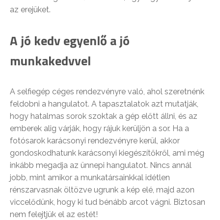
az erejüket.
A jó kedv egyenlő a jó
munkakedvvel
A selfiegép céges rendezvényre való, ahol szeretnénk
feldobni a hangulatot. A tapasztalatok azt mutatják,
hogy hatalmas sorok szoktak a gép előtt állni, és az
emberek alig várják, hogy rájuk kerüljön a sor. Ha a
fotósarok karácsonyi rendezvényre kerül, akkor
gondoskodhatunk karácsonyi kiegészítőkről, ami még
inkább megadja az ünnepi hangulatot. Nincs annál
jobb, mint amikor a munkatársainkkal idétlen
rénszarvasnak öltözve ugrunk a kép elé, majd azon
viccelődünk, hogy ki tud bénább arcot vágni. Biztosan
nem felejtjük el az estét!