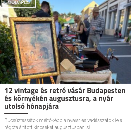
GOODAPEST
12 vintage és retró vásár Budapesten
és környékén augusztusra, a nyár
utolsó hónapjára
Búcsúztassátok méltóképp a nyarat és vadásszátok le a
régóta áhított kincseket augusztusban is!