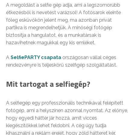
A megoldást a selfie gép adja, ami a legszomorúbb
étkezésből is nevetést varázsol! A fotósarok eleinte
főleg esküvőkön jelent meg, ma azonban privát
partikra is megrendelhetjük. A minőségi fotógép
biztosítja a hangulatot, és a munkatársak is
hazavihetnek magukkal egy kis emléket.
A
SelfiePARTY csapata
országosan vállal céges
rendezvényre is teljeskörű szelfigép szolgáltatást.
Mit tartogat a selfiegép?
A selfiegép egy professzionális technikával felépített
fotógép, ami a helyszínen azonnal nyomtat. Az előnye,
hogy egyedi háttér jár hozzá, amit vicces
kiegészítőkkel lehet feldobni. A cég úgy tudja
kihasználni a reklám erejét, hogy zöld hátteret kér,