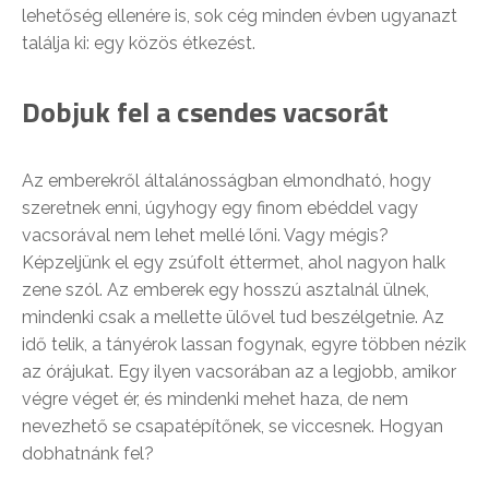
lehetőség ellenére is, sok cég minden évben ugyanazt
találja ki: egy közös étkezést.
Dobjuk fel a csendes vacsorát
Az emberekről általánosságban elmondható, hogy
szeretnek enni, úgyhogy egy finom ebéddel vagy
vacsorával nem lehet mellé lőni. Vagy mégis?
Képzeljünk el egy zsúfolt éttermet, ahol nagyon halk
zene szól. Az emberek egy hosszú asztalnál ülnek,
mindenki csak a mellette ülővel tud beszélgetnie. Az
idő telik, a tányérok lassan fogynak, egyre többen nézik
az órájukat. Egy ilyen vacsorában az a legjobb, amikor
végre véget ér, és mindenki mehet haza, de nem
nevezhető se csapatépítőnek, se viccesnek. Hogyan
dobhatnánk fel?