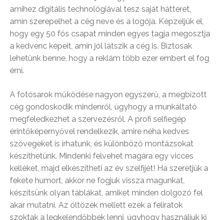
amihez digitális technológiával tesz saját hátteret,
amin szerepelhet a cég neve és a logója. Képzeljük el,
hogy egy 50 fős csapat minden egyes tagja megosztja
a kedvenc képeit, amin jól látszik a cég is. Biztosak
lehetünk benne, hogy a reklám több ezer embert el fog
érni.
A fotósarok működése nagyon egyszerű, a megbízott
cég gondoskodik mindenről, úgyhogy a munkáltató
megfeledkezhet a szervezésről. A profi selfiegép
érintőképernyővel rendelkezik, amire néha kedves
szövegeket is írhatunk, és különböző montázsokat
készíthetünk. Mindenki felvehet magára egy vicces
kelléket, majd elkészítheti az év szelfijét! Ha szeretjük a
fekete humort, akkor ne fogjuk vissza magunkat,
készítsünk olyan táblákat, amiket minden dolgozó fel
akar mutatni. Az öltözék mellett ezek a feliratok
szoktak a legkelendőbbek lenni, úgyhogy használjuk ki