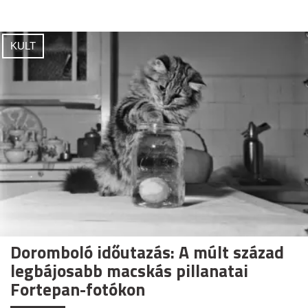
KULT
Doromboló időutazás: A múlt század
legbájosabb macskás pillanatai
Fortepan-fotókon