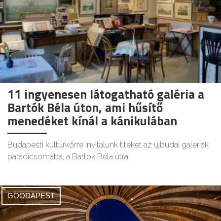
11 ingyenesen látogatható galéria a
Bartók Béla úton, ami hűsítő
menedéket kínál a kánikulában
Budapesti kultúrkörre invitálunk titeket az újbudai galériák
paradicsomába, a Bartók Béla útra.
GOODAPEST