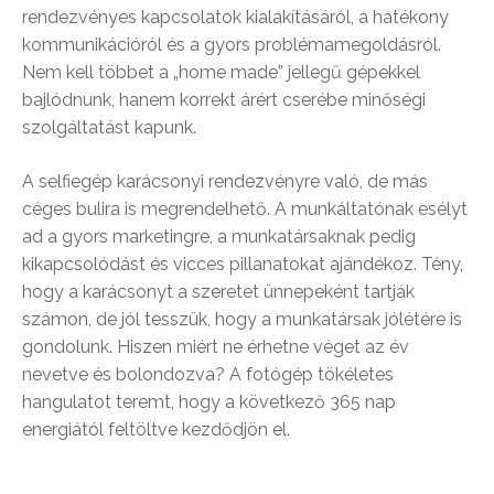
rendezvényes kapcsolatok kialakításáról, a hatékony
kommunikációról és a gyors problémamegoldásról.
Nem kell többet a „home made” jellegű gépekkel
bajlódnunk, hanem korrekt árért cserébe minőségi
szolgáltatást kapunk.
A selfiegép karácsonyi rendezvényre való, de más
céges bulira is megrendelhető. A munkáltatónak esélyt
ad a gyors marketingre, a munkatársaknak pedig
kikapcsolódást és vicces pillanatokat ajándékoz. Tény,
hogy a karácsonyt a szeretet ünnepeként tartják
számon, de jól tesszük, hogy a munkatársak jólétére is
gondolunk. Hiszen miért ne érhetne véget az év
nevetve és bolondozva? A fotógép tökéletes
hangulatot teremt, hogy a következő 365 nap
energiától feltöltve kezdődjön el.