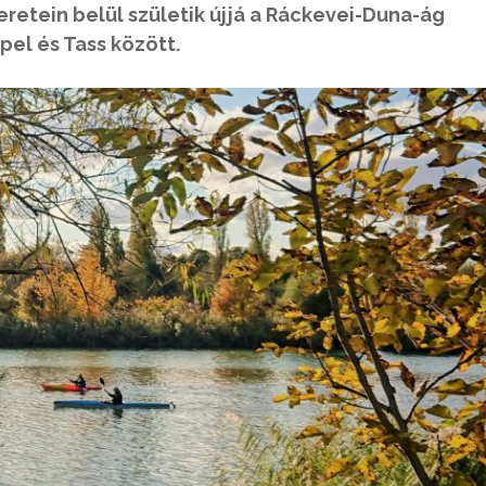
retein belül születik újjá a Ráckevei-Duna-ág
el és Tass között.