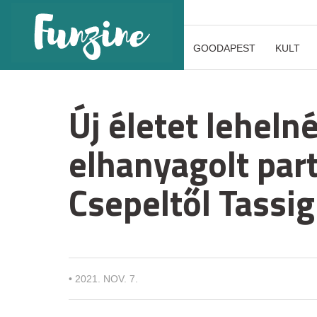
GOODAPEST
KULT
Új életet lehel
elhanyagolt par
Csepeltől Tassig
•
2021. NOV. 7.