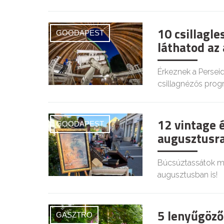
10 csillagl
GOODAPEST
láthatod az
Érkeznek a Persei
csillagnézős prog
12 vintage 
GOODAPEST
augusztusra
Búcsúztassátok mél
augusztusban is!
5 lenyűgöző
GASZTRO