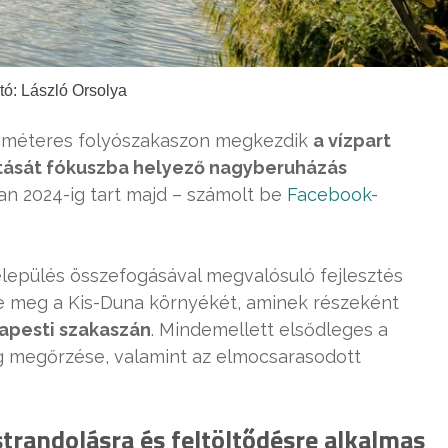
tó: László Orsolya
kilométeres folyószakaszon megkezdik
a vízpart
ítását fókuszba helyező nagyberuházás
an 2024-ig tart majd – számolt be
Facebook-
elepülés összefogásával megvalósuló fejlesztés
ltse meg a Kis-Duna környékét, aminek részeként
dapesti szakaszán
. Mindemellett elsődleges a
lág megőrzése, valamint az elmocsarasodott
strandolásra és feltöltődésre alkalmas