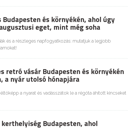
es Budapesten és környékén, ahol úgy
 augusztusi eget, mint még soha
dák és a részleges napfogyatkozás: mutatjuk a legjobb
ramokat!
és retró vásár Budapesten és környékén
, a nyár utolsó hónapjára
tóképp a nyarat és vadásszátok le a régóta áhított kincseket
 kerthelyiség Budapesten, ahol