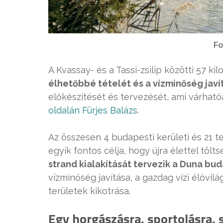
Fo
A Kvassay- és a Tassi-zsilip közötti 57 
élhetőbbé tételét és a vízminőség jav
előkészítését és tervezését, ami várható
oldalán Fürjes Balázs
.
Az összesen 4 budapesti kerületi és 21 t
egyik fontos célja, hogy újra élettel tö
strand kialakítását tervezik a Duna bu
vízminőség javítása, a gazdag vízi élővi
területek kikotrása.
Egy horgászásra, sportolásra, 