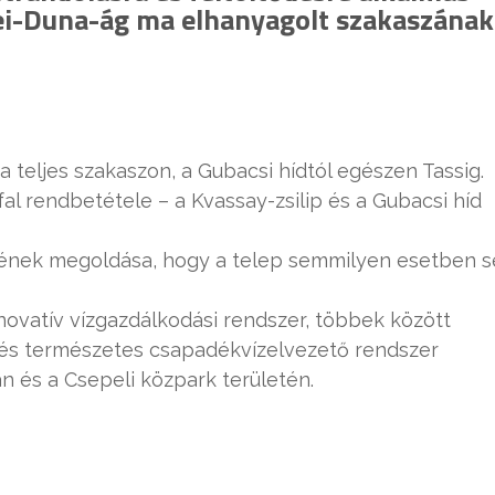
vei-Duna-ág ma elhanyagolt szakaszának
 a teljes szakaszon, a Gubacsi hídtól egészen Tassig.
al rendbetétele – a Kvassay-zsilip és a Gubacsi híd
gyének megoldása, hogy a telep semmilyen esetben s
novatív vízgazdálkodási rendszer, többek között
) és természetes csapadékvízelvezető rendszer
án és a Csepeli közpark területén.