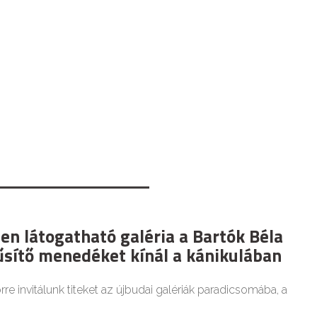
en látogatható galéria a Bartók Béla
űsítő menedéket kínál a kánikulában
re invitálunk titeket az újbudai galériák paradicsomába, a