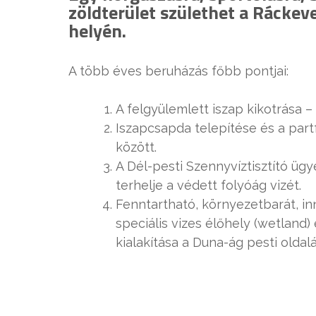
zöldterület születhet a Rácke
helyén.
A több éves beruházás főbb pontjai:
A felgyülemlett iszap kikotrása –
Iszapcsapda telepítése és a partf
között.
A Dél-pesti Szennyvíztisztító ü
terhelje a védett folyóág vizét.
Fenntartható, környezetbarát, in
speciális vizes élőhely (wetland
kialakítása a Duna-ág pesti oldal