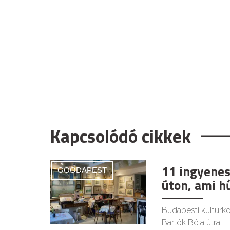
Kapcsolódó cikkek
11 ingyenes
GOODAPEST
úton, ami h
Budapesti kultúrkör
Bartók Béla útra.