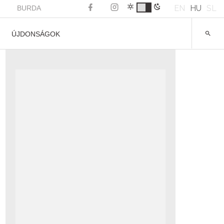
EN
HU
SL
BURDA
ÚJDONSÁGOK