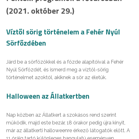
(2021. október 29.)
Víztől sörig történelem a Fehér Nyúl
Sörfőzdében
Járd be a sörfőzőkkel és a főzde alapítóival a Fehér
Nyúl Sörfőzdét, és ismerd meg a víztől-sörig
történelmet azoktól, akiknek a sör az életük.
Halloween az Állatkertben
Nap közben az Állatkert a szokásos rend szerint
működik, majd este bezár, 18 órakor pedig újra kinyit,
már az állatkerti halloweenre érkező látogatók előtt. A
11 óráig tartó különleges hangulatú eseményen