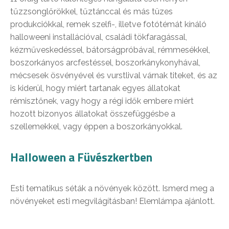
tűzzsonglőrökkel, tűztánccal és más tüzes
produkciókkal, remek szelfi-, illetve fotótémát kínáló
halloweeni installációval, családi tökfaragással,
kézműveskedéssel, bátorságpróbával, rémmesékkel,
boszorkányos arcfestéssel, boszorkánykonyhával,
mécsesek ösvényével és vurstlival várnak titeket, és az
is kiderül, hogy miért tartanak egyes állatokat
rémisztőnek, vagy hogy a régi idők embere miért
hozott bizonyos állatokat összefüggésbe a
szellemekkel, vagy éppen a boszorkányokkal.
Halloween a Füvészkertben
Esti tematikus séták a növények között. Ismerd meg a
növényeket esti megvilágításban! Elemlámpa ajánlott.