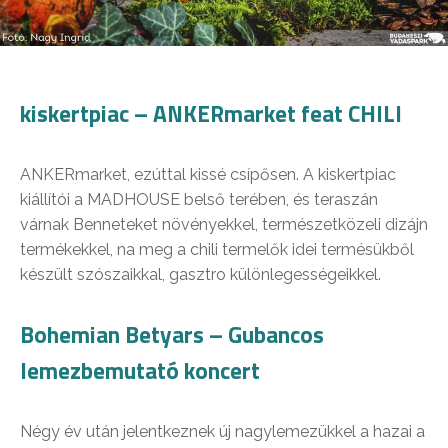
kiskertpiac – ANKERmarket feat CHILI
ANKERmarket, ezúttal kissé csípősen. A kiskertpiac
kiállítói a MADHOUSE belső terében, és teraszán
várnak Benneteket növényekkel, természetközeli dizájn
termékekkel, na meg a chili termelők idei termésükből
készült szószaikkal, gasztro különlegességeikkel.
Bohemian Betyars – Gubancos
lemezbemutató koncert
Négy év után jelentkeznek új nagylemezükkel a hazai a