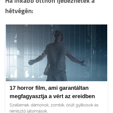
Ha inkább otthon ijedeznétek a
hétvégén:
17 horror film, ami garantáltan
megfagyasztja a vért az ereidben
Szellemek, démonok, zombik, őrült gyilkosok és
rémisztő látomások.