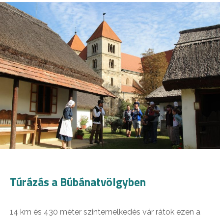
Túrázás a Búbánatvölgyben
14 km és 430 méter szintemelkedés vár rátok ezen a