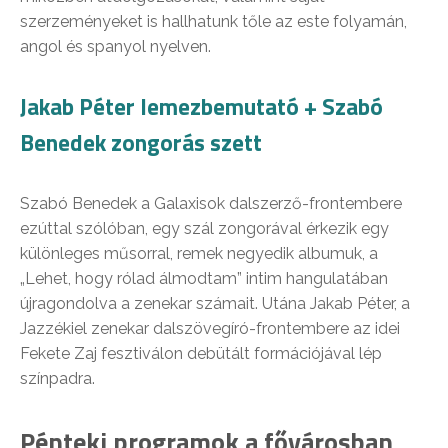
szerzeményeket is hallhatunk tőle az este folyamán,
angol és spanyol nyelven.
Jakab Péter lemezbemutató + Szabó
Benedek zongorás szett
Szabó Benedek a Galaxisok dalszerző-frontembere
ezúttal szólóban, egy szál zongorával érkezik egy
különleges műsorral, remek negyedik albumuk, a
„Lehet, hogy rólad álmodtam” intim hangulatában
újragondolva a zenekar számait. Utána Jakab Péter, a
Jazzékiel zenekar dalszövegíró-frontembere az idei
Fekete Zaj fesztiválon debütált formációjával lép
színpadra.
Pénteki programok a fővárosban