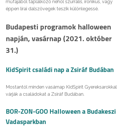
műfajából táplálkozó néhol szürrális, ironikus, vagy
éppen lírai dalszövegek teszik különlegessé.
Budapesti programok halloween
napján, vasárnap (2021. október
31.)
KidSpirit családi nap a Zsiráf Budában
Mostantól minden vasárnap KidSpirit Gyereksarokkal
várják a családokat a Zsiráf Budában.
BOR-ZON-GOO Halloween a Budakeszi
Vadasparkban