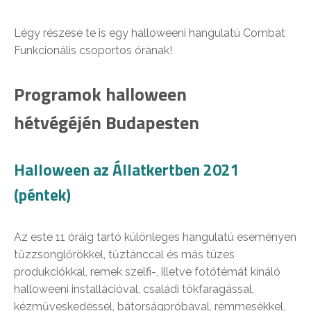
Légy részese te is egy halloweeni hangulatú Combat
Funkcionális csoportos órának!
Programok halloween
hétvégéjén Budapesten
Halloween az Állatkertben 2021
(péntek)
Az este 11 óráig tartó különleges hangulatú eseményen
tűzzsonglőrökkel, tűztánccal és más tüzes
produkciókkal, remek szelfi-, illetve fotótémát kínáló
halloweeni installációval, családi tökfaragással,
kézműveskedéssel, bátorságpróbával, rémmesékkel,