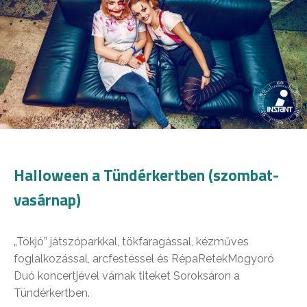
Halloween a Tündérkertben (szombat-
vasárnap)
„Tökjó” játszóparkkal, tökfaragással, kézműves
foglalkozással, arcfestéssel és RépaRetekMogyoró
Duó koncertjével várnak titeket Soroksáron a
Tündérkertben.