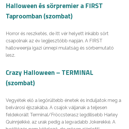
Halloween és sörpremier a FIRST
Taproomban (szombat)
Horror és reszketés, de itt vér helyett inkább sört
csapolnak az év legijesztőbb napján. A FIRST
halloweenja igazi ünnepi mulatság és sörbemutató
lesz.
Crazy Halloween – TERMINAL
(szombat)
Vegyétek elő a legőrültebb énetek és induljatok meg a
belvárosi éjszakába. A csajok váljanak a teljesen
feldekorált Terminal/Fröccsterasz legdilisebb Harley
Quinnjeikké, az urak pedig a legvadabb Jokerekké. A