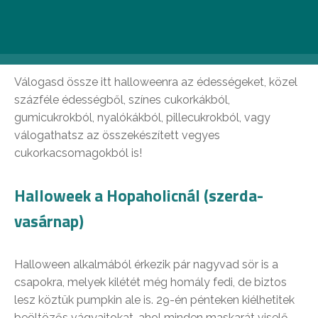
HALLOWEEK a Sugar! shopban (hétfő-
vasárnap)
Válogasd össze itt halloweenra az édességeket, közel
százféle édességből, színes cukorkákból,
gumicukrokból, nyalókákból, pillecukrokból, vagy
válogathatsz az összekészített vegyes
cukorkacsomagokból is!
Halloweek a Hopaholicnál (szerda-
vasárnap)
Halloween alkalmából érkezik pár nagyvad sör is a
csapokra, melyek kilétét még homály fedi, de biztos
lesz köztük pumpkin ale is. 29-én pénteken kiélhetitek
beöltözős vágyaitokat, ahol minden maskarát viselő