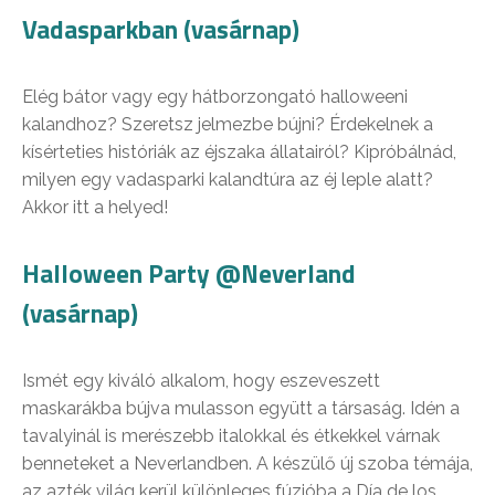
Vadasparkban (vasárnap)
Elég bátor vagy egy hátborzongató halloweeni
kalandhoz? Szeretsz jelmezbe bújni? Érdekelnek a
kísérteties históriák az éjszaka állatairól? Kipróbálnád,
milyen egy vadasparki kalandtúra az éj leple alatt?
Akkor itt a helyed!
Halloween Party @Neverland
(vasárnap)
Ismét egy kiváló alkalom, hogy eszeveszett
maskarákba bújva mulasson együtt a társaság. Idén a
tavalyinál is merészebb italokkal és étkekkel várnak
benneteket a Neverlandben. A készülő új szoba témája,
az azték világ kerül különleges fúzióba a Día de los