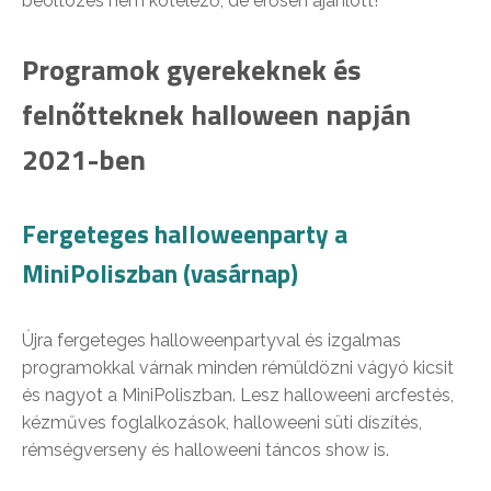
beöltözés nem kötelező, de erősen ajánlott!
Programok gyerekeknek és
felnőtteknek halloween napján
2021-ben
Fergeteges halloweenparty a
MiniPoliszban (vasárnap)
Újra fergeteges halloweenpartyval és izgalmas
programokkal várnak minden rémüldözni vágyó kicsit
és nagyot a MiniPoliszban. Lesz halloweeni arcfestés,
kézműves foglalkozások, halloweeni süti díszítés,
rémségverseny és halloweeni táncos show is.