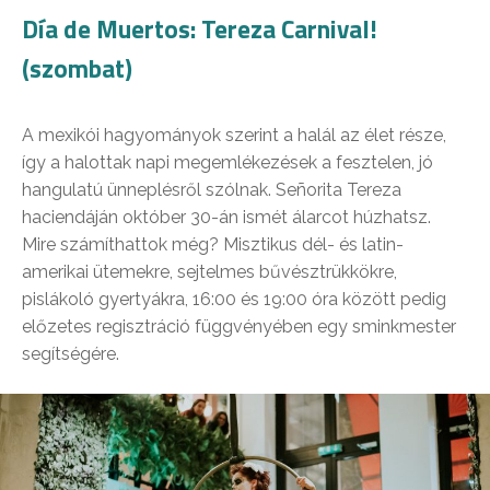
Día de Muertos: Tereza Carnival!
(szombat)
A mexikói hagyományok szerint a halál az élet része,
így a halottak napi megemlékezések a fesztelen, jó
hangulatú ünneplésről szólnak. Señorita Tereza
haciendáján október 30-án ismét álarcot húzhatsz.
Mire számíthattok még? Misztikus dél- és latin-
amerikai ütemekre, sejtelmes bűvésztrükkökre,
pislákoló gyertyákra, 16:00 és 19:00 óra között pedig
előzetes regisztráció függvényében egy sminkmester
segítségére.