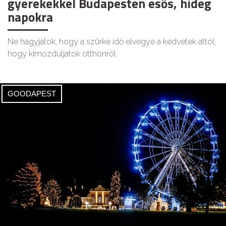
gyerekekkel Budapesten esős, hideg
napokra
Ne hagyjátok, hogy a szürke idő elvegye a kedvetek attól,
hogy kimozduljatok otthonról.
GOODAPEST