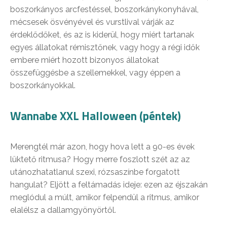
boszorkányos arcfestéssel, boszorkánykonyhával,
mécsesek ösvényével és vurstlival várják az
érdeklődőket, és az is kiderül, hogy miért tartanak
egyes állatokat rémisztőnek, vagy hogy a régi idők
embere miért hozott bizonyos állatokat
összefüggésbe a szellemekkel, vagy éppen a
boszorkányokkal.
Wannabe XXL Halloween (péntek)
Merengtél már azon, hogy hova lett a 90-es évek
lüktető ritmusa? Hogy merre foszlott szét az az
utánozhatatlanul szexi, rózsaszínbe forgatott
hangulat? Eljött a feltámadás ideje: ezen az éjszakán
meglódul a múlt, amikor felpendül a ritmus, amikor
elalélsz a dallamgyönyörtől.