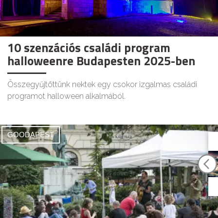
10 szenzációs családi program
halloweenre Budapesten 2025-ben
Összegyűjtöttünk nektek egy csokor izgalmas családi
programot halloween alkalmából.
GOODAPEST