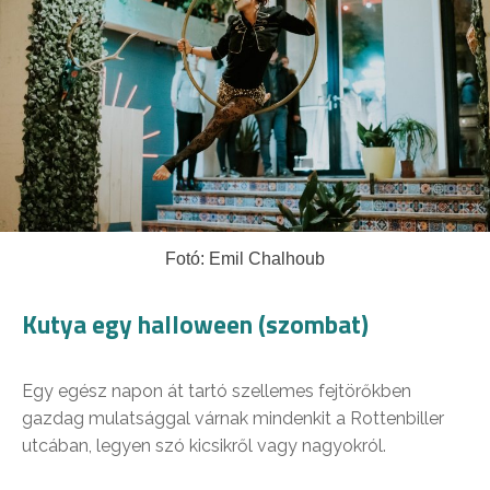
Fotó: Emil Chalhoub
Kutya egy halloween (szombat)
Egy egész napon át tartó szellemes fejtörőkben
gazdag mulatsággal várnak mindenkit a Rottenbiller
utcában, legyen szó kicsikről vagy nagyokról.