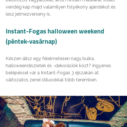
vendég kap majd valamilyen folyékony ajándékot és
lesz jelmezverseny is.
Instant-Fogas halloween weekend
(péntek-vasárnap)
Készen állsz egy félelmetesen nagy bulira,
halloweendíszletek és -dekorációk közt? Ingyenes
belépéssel vár a Instant-Fogas 3 éjszakán át,
változatos zenei stílusokkal több teremben.