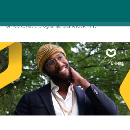
feladja a leckét azoknak, akik valamilyen stílus
kategóriái szerint kívánják jellemezni frenetikus,
ellenállhatatlanul spontán és virtuóz zenéjét. A Liszt
Ünnep további programjai elérhetőek:
ITT!