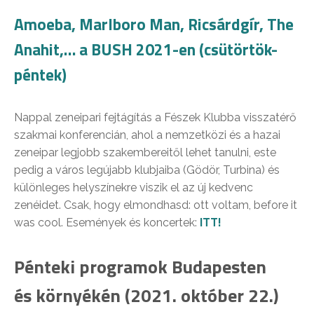
Amoeba, Marlboro Man, Ricsárdgír, The
Anahit,… a BUSH 2021-en (csütörtök-
péntek)
Nappal zeneipari fejtágítás a Fészek Klubba visszatérő
szakmai konferencián, ahol a nemzetközi és a hazai
zeneipar legjobb szakembereitől lehet tanulni, este
pedig a város legújabb klubjaiba (Gödör, Turbina) és
különleges helyszínekre viszik el az új kedvenc
zenéidet. Csak, hogy elmondhasd: ott voltam, before it
was cool. Események és koncertek:
ITT!
Pénteki programok Budapesten
és környékén (2021. október 22.)