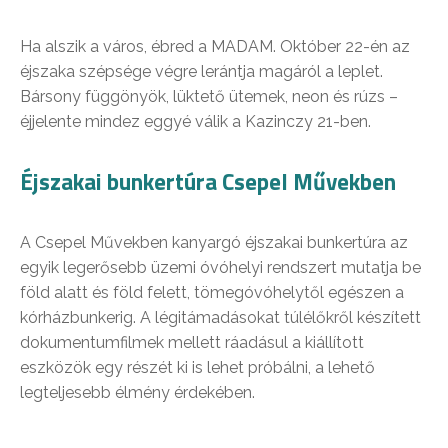
Ha alszik a város, ébred a MADAM. Október 22-én az
éjszaka szépsége végre lerántja magáról a leplet.
Bársony függönyök, lüktető ütemek, neon és rúzs –
éjjelente mindez eggyé válik a Kazinczy 21-ben.
Éjszakai bunkertúra Csepel Művekben
A Csepel Művekben kanyargó éjszakai bunkertúra az
egyik legerősebb üzemi óvóhelyi rendszert mutatja be
föld alatt és föld felett, tömegóvóhelytől egészen a
kórházbunkerig. A légitámadásokat túlélőkről készített
dokumentumfilmek mellett ráadásul a kiállított
eszközök egy részét ki is lehet próbálni, a lehető
legteljesebb élmény érdekében.