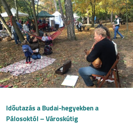
Időutazás a Budai-hegyekben a
Pálosoktól – Városkútig