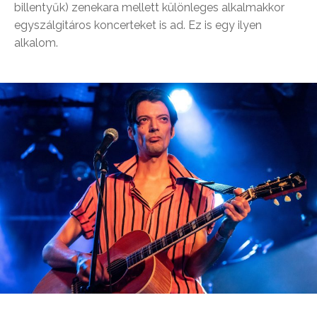
billentyűk) zenekara mellett különleges alkalmakkor
egyszálgitáros koncerteket is ad. Ez is egy ilyen
alkalom.