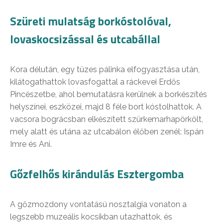
Szüreti mulatság borkóstolóval,
lovaskocsizással és utcabállal
Kora délután, egy tüzes pálinka elfogyasztása után,
kilátogathattok lovasfogattal a ráckevei Erdős
Pincészetbe, ahol bemutatásra kerülnek a borkészítés
helyszínei, eszközei, majd 8 féle bort kóstolhattok. A
vacsora bográcsban elkészített szürkemarhapörkölt,
mely alatt és utána az utcabálon élőben zenél: Ispán
Imre és Ani.
Gőzfelhős kirándulás Esztergomba
A gőzmozdony vontatású nosztalgia vonaton a
legszebb muzeális kocsikban utazhattok, és