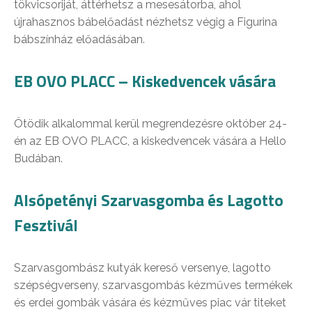
tökvicsoriját, áttérhetsz a mesesátorba, ahol
újrahasznos bábelőadást nézhetsz végig a Figurina
bábszínház előadásában.
EB OVO PLACC – Kiskedvencek vására
Ötödik alkalommal kerül megrendezésre október 24-
én az EB OVO PLACC, a kiskedvencek vására a Hello
Budában.
Alsópetényi Szarvasgomba és Lagotto
Fesztivál
Szarvasgombász kutyák kereső versenye, lagotto
szépségverseny, szarvasgombás kézműves termékek
és erdei gombák vására és kézműves piac vár titeket