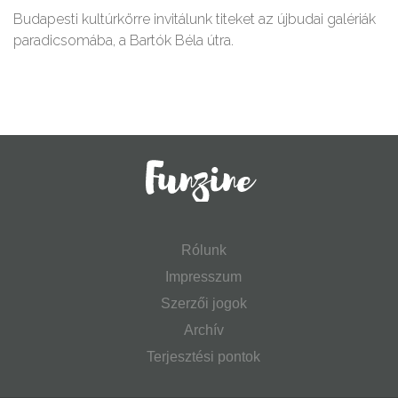
Budapesti kultúrkörre invitálunk titeket az újbudai galériák
paradicsomába, a Bartók Béla útra.
Rólunk
Impresszum
Szerzői jogok
Archív
Terjesztési pontok