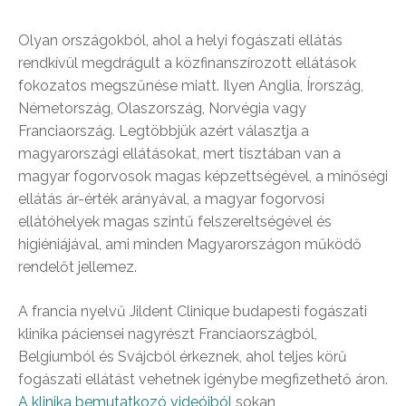
Olyan országokból, ahol a helyi fogászati ellátás
rendkívül megdrágult a közfinanszírozott ellátások
fokozatos megszűnése miatt. Ilyen Anglia, Írország,
Németország, Olaszország, Norvégia vagy
Franciaország. Legtöbbjük azért választja a
magyarországi ellátásokat, mert tisztában van a
magyar fogorvosok magas képzettségével, a minőségi
ellátás ár-érték arányával, a magyar fogorvosi
ellátóhelyek magas szintű felszereltségével és
higiéniájával, ami minden Magyarországon működő
rendelőt jellemez.
A francia nyelvű Jildent Clinique budapesti fogászati
klinika páciensei nagyrészt Franciaországból,
Belgiumból és Svájcból érkeznek, ahol teljes körű
fogászati ellátást vehetnek igénybe megfizethető áron.
A klinika bemutatkozó videóiból
sokan