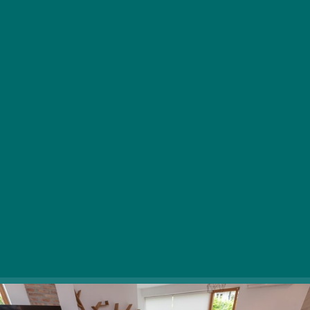
A fogászati turizmus népszerű, ez meg is látszik
az erre specializálódott nagyobb
magánrendelők és klinikák forgalmán. De miért
ne lehetne külföldi páciense a kisebb
magánrendeléseknek is? Lehet, de ehhez
megfelelő marketing kell.