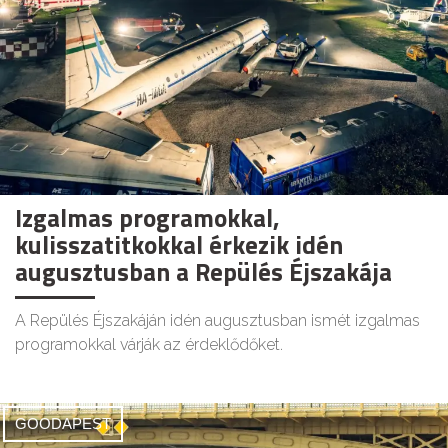
Izgalmas programokkal,
kulisszatitkokkal érkezik idén
augusztusban a Repülés Éjszakája
A Repülés Éjszakáján idén augusztusban ismét izgalmas
programokkal várják az érdeklődőket.
GOODAPEST