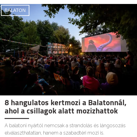
BALATON
8 hangulatos kertmozi a Balatonnál,
ahol a csillagok alatt mozizhattok
A balatoni nyártól nemcsak a strandolás és lángosozás
elválaszthatatlan, hanem a szabadtéri mozi is.