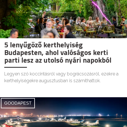
5 lenyűgöző kerthelyiség
Budapesten, ahol valóságos kerti
parti lesz az utolsó nyári napokból
Legyen szó koccintásról vagy bográcsozásról, ezekre a
kerthelyiségekre augusztusban is számíthattok.
GOODAPEST