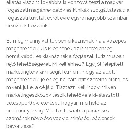
ellátás viszont továbbra is vonzóvá teszi a magyar
fogászati magánrendelők és klinikák szolgáltatásait: a
fogászati turisták évről évre egyre nagyobb számban
érkeznek hozzánk.
És még mennyivel többen érkeznének, ha a közepes
magánrendelők is kilépnének az ismeretlenség
homályából, és kiaknáznák a fogászati turizmusban
rejlő lehetőségeket. Mi kell ehhez? Egy jól felépített
marketingterv, ami segít felmérni, hogy az adott
magánrendelő jelenleg hol tart, mit szeretne elérni, és
miként jut el a céljáig. Tisztázni kell, hogy milyen
marketingeszközök teszik lehetővé a kiválasztott
célcsoport(ok) elérését, hogyan mérhető az
eredményesség. Mi a fontosabb: a páciensek
számának növelése vagy a minőségi páciensek
bevonzása?