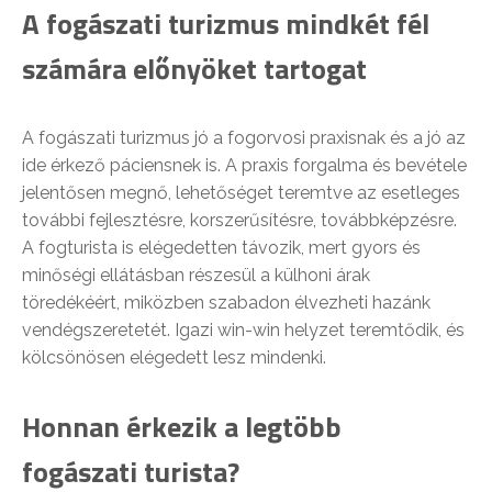
A fogászati turizmus mindkét fél
számára előnyöket tartogat
A fogászati turizmus jó a fogorvosi praxisnak és a jó az
ide érkező páciensnek is. A praxis forgalma és bevétele
jelentősen megnő, lehetőséget teremtve az esetleges
további fejlesztésre, korszerűsítésre, továbbképzésre.
A fogturista is elégedetten távozik, mert gyors és
minőségi ellátásban részesül a külhoni árak
töredékéért, miközben szabadon élvezheti hazánk
vendégszeretetét. Igazi win-win helyzet teremtődik, és
kölcsönösen elégedett lesz mindenki.
Honnan érkezik a legtöbb
fogászati turista?