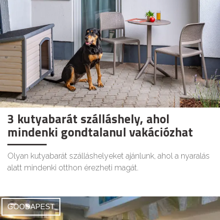
3 kutyabarát szálláshely, ahol
mindenki gondtalanul vakációzhat
Olyan kutyabarát szálláshelyeket ajánlunk, ahol a nyaralás
alatt mindenki otthon érezheti magát.
GOODAPEST