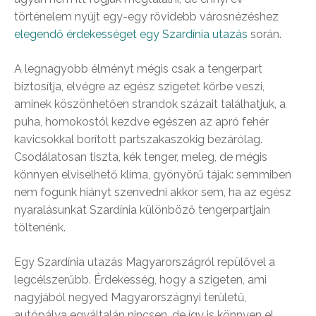
történelem nyújt egy-egy rövidebb városnézéshez
elegendő érdekességet egy Szardínia utazás
során.
A legnagyobb élményt mégis csak a tengerpart
biztosítja, elvégre az egész szigetet körbe veszi,
aminek köszönhetően strandok százait találhatjuk, a
puha, homokostól kezdve egészen az apró fehér
kavicsokkal borított partszakaszokig bezárólag.
Csodálatosan tiszta, kék tenger, meleg, de mégis
könnyen elviselhető klíma, gyönyörű tájak: semmiben
nem fogunk hiányt szenvedni akkor sem, ha az egész
nyaralásunkat Szardínia különböző tengerpartjain
töltenénk.
Egy Szardínia utazás Magyarországról repülővel a
legcélszerűbb. Érdekesség, hogy a szigeten, ami
nagyjából negyed Magyarországnyi területű,
autópálya egyáltalán nincsen, de így is könnyen el