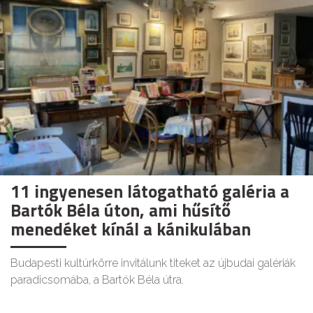
11 ingyenesen látogatható galéria a
Bartók Béla úton, ami hűsítő
menedéket kínál a kánikulában
Budapesti kultúrkörre invitálunk titeket az újbudai galériák
paradicsomába, a Bartók Béla útra.