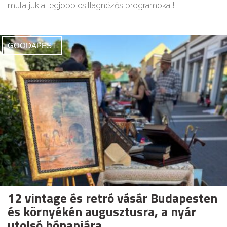
mutatjuk a legjobb csillagnézős programokat!
GOODAPEST
12 vintage és retró vásár Budapesten
és környékén augusztusra, a nyár
utolsó hónapjára