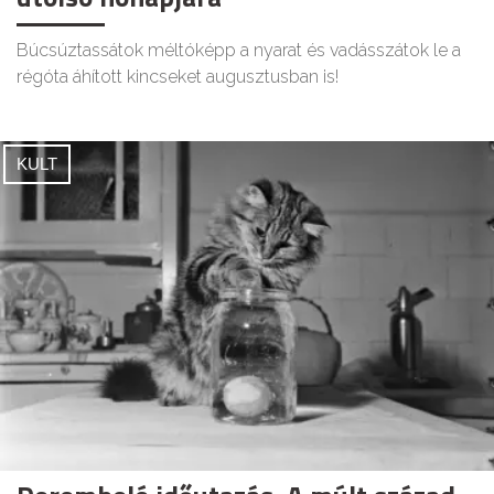
Búcsúztassátok méltóképp a nyarat és vadásszátok le a
régóta áhított kincseket augusztusban is!
KULT