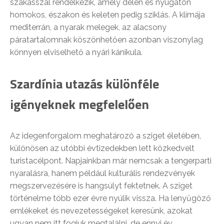
szakasszal rendelkezik, amely délen és nyugaton
homokos, északon és keleten pedig sziklás. A klímája
mediterrán, a nyarak melegek, az alacsony
páratartalomnak köszönhetően azonban viszonylag
könnyen elviselhető a nyári kánikula.
Szardínia utazás különféle
igényeknek megfelelően
Az idegenforgalom meghatározó a sziget életében,
különösen az utóbbi évtizedekben lett közkedvelt
turistacélpont. Napjainkban már nemcsak a tengerparti
nyaralásra, hanem például kulturális rendezvények
megszervezésére is hangsúlyt fektetnek. A sziget
történelme több ezer évre nyúlik vissza. Ha lenyűgöző
emlékeket és nevezetességeket keresünk, azokat
ugyan nem itt fogjuk megtalálni, de ennyi év