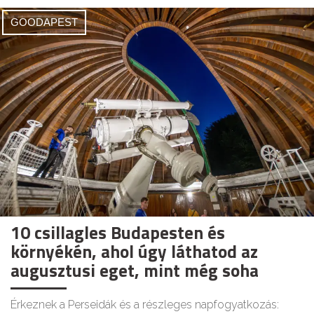
GOODAPEST
10 csillagles Budapesten és
környékén, ahol úgy láthatod az
augusztusi eget, mint még soha
Érkeznek a Perseidák és a részleges napfogyatkozás: