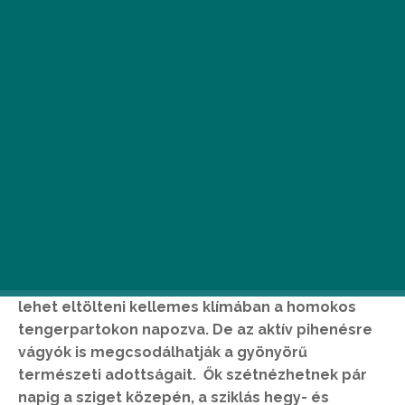
Szardínia a Földközi-tenger második, Európa
nyolcadik legnagyobb szigete. Olaszország déli
részén, Afrikához közel helyezkedik el. A
Szardínia utazás elsősorban a passzív pihenésre
vágyóknak jó választás, hiszen egész napokat
lehet eltölteni kellemes klímában a homokos
tengerpartokon napozva. De az aktív pihenésre
vágyók is megcsodálhatják a gyönyörű
természeti adottságait. Ők szétnézhetnek pár
napig a sziget közepén, a sziklás hegy- és