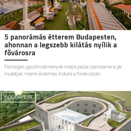
5 panorámás étterem Budapesten,
ahonnan a legszebb kilátás nyílik a
fővárosra
Fenséges gasztroélmények mellé pazar panoráma is jár:
mutatjuk, merre érdemes indulni a fővárosban.
GOODAPEST