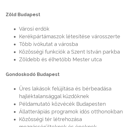
Zöld Budapest
Városi erdők
Kerékpártámaszok létesítése városszerte
Több ivókutat a városba
Közösségi funkciók a Szent István parkba
Zöldebb és élhetőbb Mester utca
Gondoskodó Budapest
Üres lakások felújítása és bérbeadása
hajléktalansággal küzdőknek
Példamutató közvécék Budapesten
Állatterápiás programok idős otthonokban
Közösségi tér létrehozása
mozgássérülteknek és épeknek