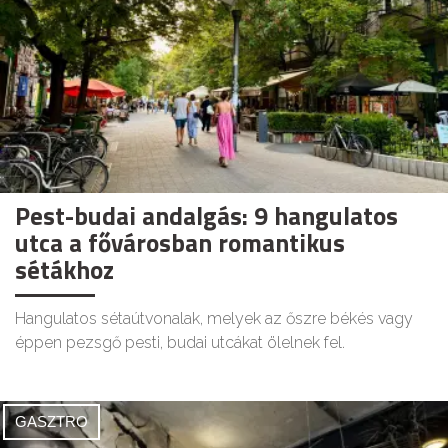
Pest-budai andalgás: 9 hangulatos
utca a fővárosban romantikus
sétákhoz
Hangulatos sétaútvonalak, melyek az őszre békés vagy
éppen pezsgő pesti, budai utcákat ölelnek fel.
GASZTRO