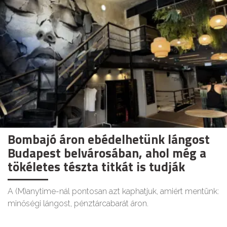
Bombajó áron ebédelhetünk lángost
Budapest belvárosában, ahol még a
tökéletes tészta titkát is tudják
A (M)anytime-nál pontosan azt kaphatjuk, amiért mentünk:
minőségi lángost, pénztárcabarát áron.