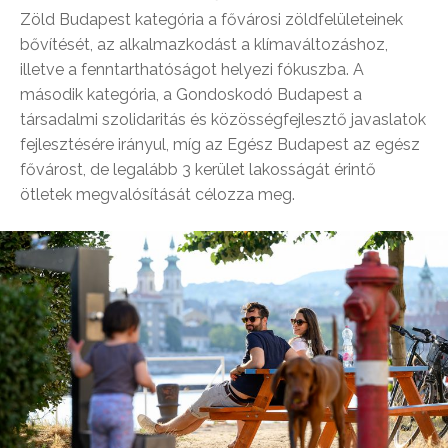
Zöld Budapest kategória a fővárosi zöldfelületeinek
bővítését, az alkalmazkodást a klímaváltozáshoz,
illetve a fenntarthatóságot helyezi fókuszba. A
második kategória, a Gondoskodó Budapest a
társadalmi szolidaritás és közösségfejlesztő javaslatok
fejlesztésére irányul, míg az Egész Budapest az egész
fővárost, de legalább 3 kerület lakosságát érintő
ötletek megvalósítását célozza meg.