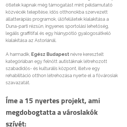
ötletek kapnak még támogatást mint példamutató
közvécék telepítése, idős otthonokba szervezett
állatterápiás programok, ülőfelületek kialakítása a
Duna-parti rézsűn, ingyenes sportolási lehetőség,
legális graffitifal és egy hiánypótló gyalogosátkelő
kialakítása az Astoriánál.
A harmadik,
Egész Budapest
névre keresztelt
kategóriában egy felnőtt autistáknak létrehozott
szabadidős- és kulturális központ, illetve egy
rehabilitáció otthon létrehozása nyerte el a fővárosiak
szavazatát.
Íme a 15 nyertes projekt, ami
megdobogtatta a városlakók
szívét: