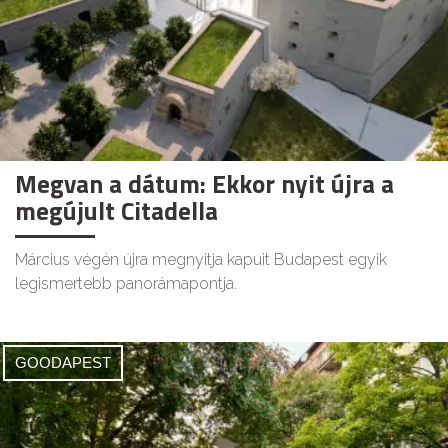
Megvan a dátum: Ekkor nyit újra a
megújult Citadella
Március végén újra megnyitja kapuit Budapest egyik
legismertebb panorámapontja.
GOODAPEST