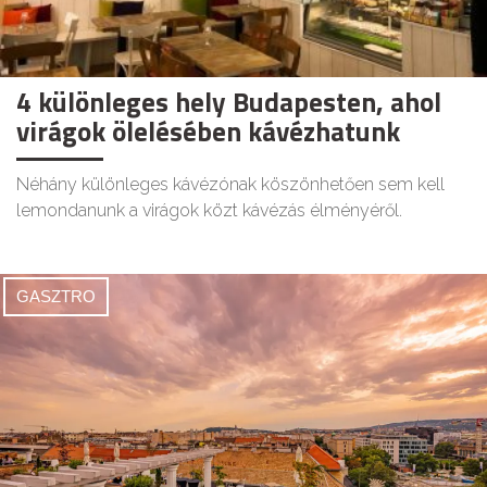
4 különleges hely Budapesten, ahol
virágok ölelésében kávézhatunk
Néhány különleges kávézónak köszönhetően sem kell
lemondanunk a virágok közt kávézás élményéről.
GASZTRO