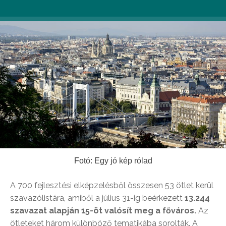
Fotó: Egy jó kép rólad
A 700 fejlesztési elképzelésből összesen 53 ötlet kerül
szavazólistára, amiből a július 31-ig beérkezett
13.244
szavazat alapján 15-öt valósít meg a főváros.
Az
ötleteket három különböző tematikába sorolták. A