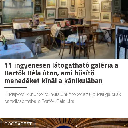
11 ingyenesen látogatható galéria a
Bartók Béla úton, ami hűsítő
menedéket kínál a kánikulában
Budapesti kultúrkörre invitálunk titeket az újbudai galériák
paradicsomába, a Bartók Béla útra.
GOODAPEST