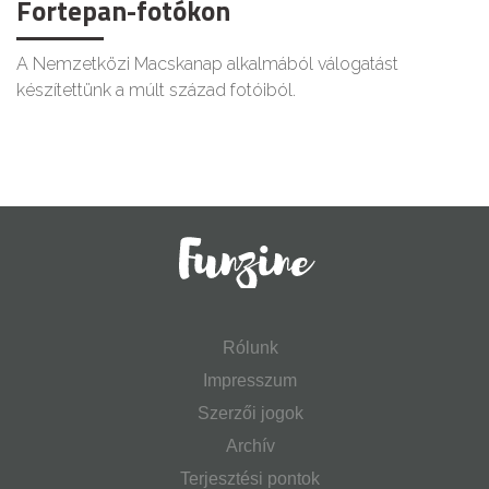
Fortepan-fotókon
A Nemzetközi Macskanap alkalmából válogatást
készítettünk a múlt század fotóiból.
Rólunk
Impresszum
Szerzői jogok
Archív
Terjesztési pontok