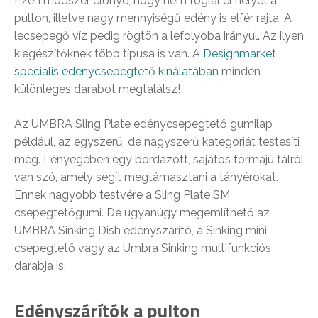
Ezen módszer előnye, hogy nem foglal el helyet a
pulton, illetve nagy mennyiségű edény is elfér rajta. A
lecsepegő víz pedig rögtön a lefolyóba irányul. Az ilyen
kiegészítőknek több típusa is van. A
Designmarket
speciális edénycsepegtető kínálatában
minden
különleges darabot megtalálsz!
Az UMBRA Sling Plate edénycsepegtető gumilap
például, az egyszerű, de nagyszerű kategóriát testesíti
meg. Lényegében egy bordázott, sajátos formájú tálról
van szó, amely segít megtámasztani a tányérokat.
Ennek nagyobb testvére a Sling Plate SM
csepegtetőgumi. De ugyanúgy megemlíthető az
UMBRA Sinking Dish edényszárító, a Sinking mini
csepegtető vagy az Umbra Sinking multifunkciós
darabja is.
Edényszárítók a pulton