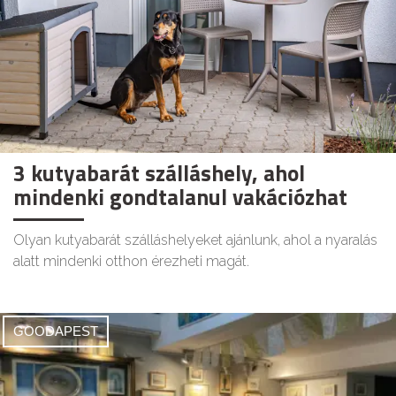
3 kutyabarát szálláshely, ahol
mindenki gondtalanul vakációzhat
Olyan kutyabarát szálláshelyeket ajánlunk, ahol a nyaralás
alatt mindenki otthon érezheti magát.
GOODAPEST