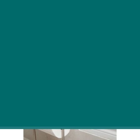
Mindenki tudja, hogy milyen nehéz jó
edényszárítót találni vagy legalábbis elkerülni,
hogy egy roskadozó tálca képe jelenjen meg
előttünk, ami már csupa vízkő. Valószínűleg most
eszedbe jutott a legrondább edénycsepegtető,
amit valaha láttál.