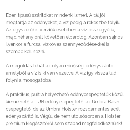
Ezen típusú szárítókat mindenki ismeri. A tál jól
megtartja az edényeket, a víz pedig a rekeszbe folyik.
Az egyszerűbb verziók esetében a víz összegyűlik,
majd néhány órát követően elpárolog. Azonban sajnos
ilyenkor a furcsa, vízköves szennyeződésekkel is
szembe kell nézni.
A megoldás tehát az olyan minőségi edényszárító,
amelyből a víz is ki van vezetve. A víz így vissza tud
folyni a mosogatóba.
A praktikus, pultra helyezhető edénycsepegtetők közül
kiemelhető a TUB edénycsepegtető, az Umbra Basin
csepegtető, de az Umbra Holster rozsdamentes acél
edényszárító is. Végül, de nem utolsósorban a Holster
prémium kiegészítőről sem szabad megfeledkeznünk!