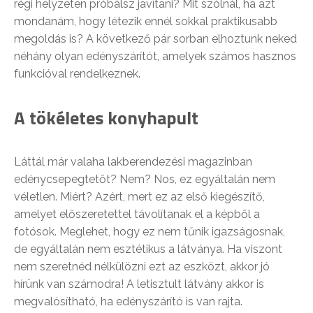
régi helyzeten próbálsz javítani? Mit szólnál, ha azt
mondanám, hogy létezik ennél sokkal praktikusabb
megoldás is? A következő pár sorban elhoztunk neked
néhány olyan edényszárítót, amelyek számos hasznos
funkcióval rendelkeznek.
A tökéletes konyhapult
Láttál már valaha lakberendezési magazinban
edénycsepegtetőt? Nem? Nos, ez egyáltalán nem
véletlen. Miért? Azért, mert ez az első kiegészítő,
amelyet előszeretettel távolítanak el a képből a
fotósok. Meglehet, hogy ez nem tűnik igazságosnak,
de egyáltalán nem esztétikus a látványa. Ha viszont
nem szeretnéd nélkülözni ezt az eszközt, akkor jó
hírünk van számodra! A letisztult látvány akkor is
megvalósítható, ha edényszárító is van rajta.