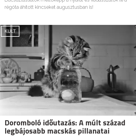
régóta áhított kincseket augusztusban is!
KULT
Doromboló időutazás: A múlt század
legbájosabb macskás pillanatai