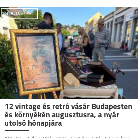
GOODAPEST
12 vintage és retró vásár Budapesten
és környékén augusztusra, a nyár
utolsó hónapjára
Búcsúztassátok méltóképp a nyarat és vadásszátok le a