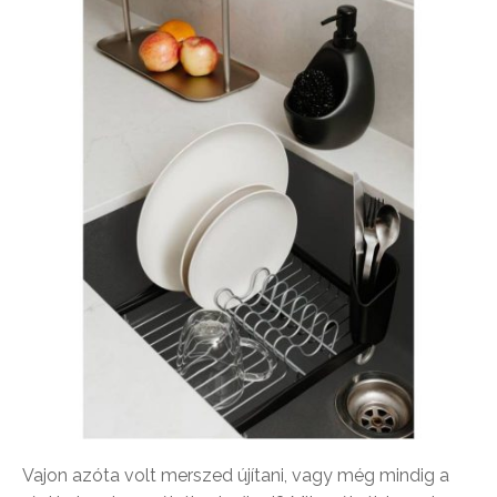
Vajon azóta volt merszed újítani, vagy még mindig a