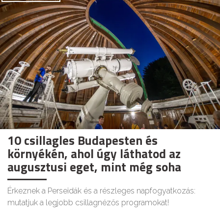
10 csillagles Budapesten és
környékén, ahol úgy láthatod az
augusztusi eget, mint még soha
Érkeznek a Perseidák és a részleges napfogyatkozás:
mutatjuk a legjobb csillagnézős programokat!