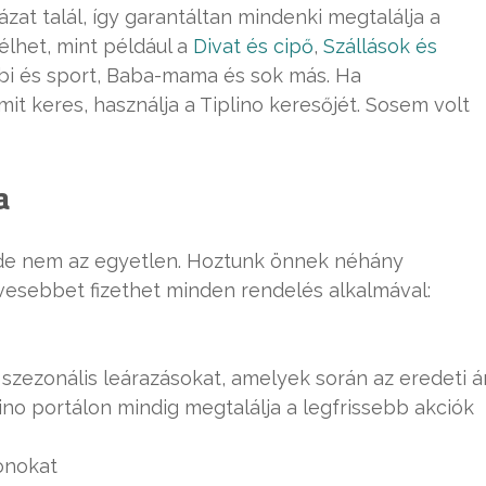
zat talál, így garantáltan mindenki megtalálja a
lhet, mint például a
Divat és cipő
,
Szállások és
i és sport, Baba-mama és sok más. Ha
mit keres, használja a Tiplino keresőjét. Sosem volt
a
 de nem az egyetlen. Hoztunk önnek néhány
vesebbet fizethet minden rendelés alkalmával:
zezonális leárazásokat, amelyek során az eredeti á
ino portálon mindig megtalálja a legfrissebb akciók
onokat