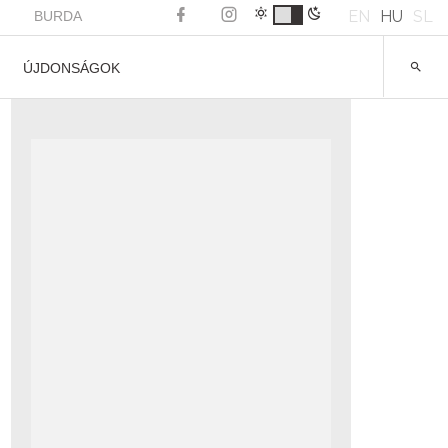
EN
HU
SL
BURDA
ÚJDONSÁGOK