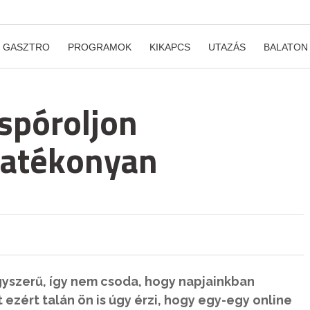
GASZTRO
PROGRAMOK
KIKAPCS
UTAZÁS
BALATON
 spóroljon
hatékonyan
gyszerű, így nem csoda, hogy napjainkban
zért talán ön is úgy érzi, hogy egy-egy online