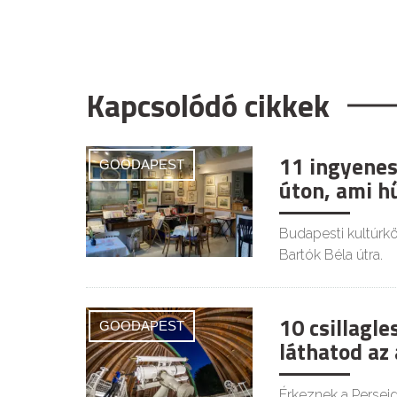
Kapcsolódó cikkek
11 ingyenes
GOODAPEST
úton, ami h
Budapesti kultúrkör
Bartók Béla útra.
10 csillagl
GOODAPEST
láthatod az
Érkeznek a Persei