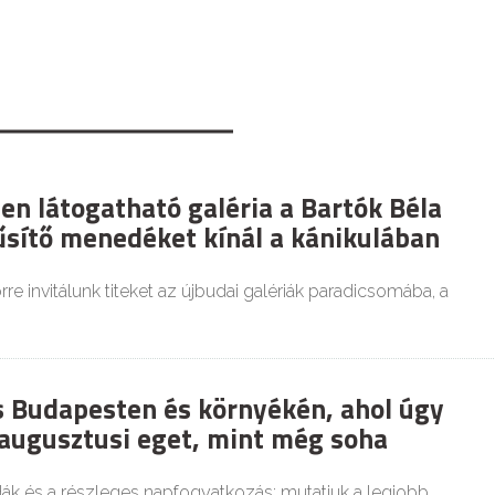
en látogatható galéria a Bartók Béla
űsítő menedéket kínál a kánikulában
re invitálunk titeket az újbudai galériák paradicsomába, a
es Budapesten és környékén, ahol úgy
 augusztusi eget, mint még soha
dák és a részleges napfogyatkozás: mutatjuk a legjobb