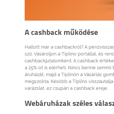
A cashback működése
Hallott már a cashbackről? A pénzvissz
szó. Vásároljon a Tiplino portállal, és re
cashbackjutalomként. A cashback értéke
a 25%-ot is elérheti. Nincs benne semmi
áruházát, majd a Tiplinón a Vásárlás gom
megszokta. Később a Tiplino visszautalj
varázslat, ez csupán a cashback ereje.
Webáruházak széles válas