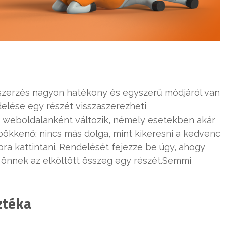
aszerzés nagyon hatékony és egyszerű módjáról van
ndelése egy részét visszaszerezheti
 weboldalanként változik, némely esetekben akár
 bökkenő: nincs más dolga, mint kikeresni a kedvenc
bra kattintani. Rendelését fejezze be úgy, ahogy
a önnek az elköltött összeg egy részét.Semmi
ztéka