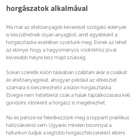
horgászatok alkalmával
Ma már az etetőanyagok keverését szolgáló edények
is készülhetnek olyan anyagból, amit egyébként a
horgásztáska esetében szoktunk meg. Ennek az lehet
az előnye, hogy a hagyományos vödrökhöz jóval
kevesebb helyre lesz majd szükség.
Sokan szeretik külön táskában szállítani akár a csalikat
és etetőanyagokat, ahogyan például az étkészlet
számára is beszerezhető a külön horgásztáska.
Elvégre nem feltétlenül csak a halak táplálkozására kell
gondolni, időnként a horgász is megéhezhet.
No és persze ne feledkezzünk meg a roppant praktikus
hátizsákokról sem. Ugyanis minden bizonnyal a
hátunkon tudjuk a legtöbb horgászfelszerelést elbírni,