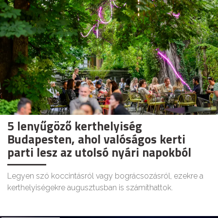
5 lenyűgöző kerthelyiség
Budapesten, ahol valóságos kerti
parti lesz az utolsó nyári napokból
Legyen szó koccintásról vagy bográcsozásról, ezekre a
kerthelyiségekre augusztusban is számíthattok.