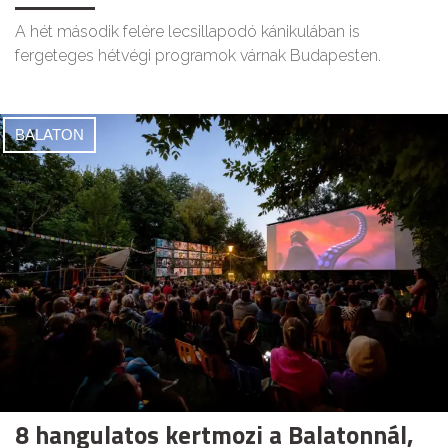
A hét második felére lecsillapodó kánikulában is
fergeteges hétvégi programok várnak Budapesten.
BALATON
8 hangulatos kertmozi a Balatonnál,