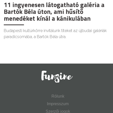
11 ingyenesen látogatható galéria a
Bartók Béla úton, ami hűsítő
menedéket kínál a kánikulában
Budapesti kultúrkörre invitálunk titeket az újbudai galériák
paradicsomába, a Bartók Béla útra.
Rólunk
Impresszum
Szerzői jogok