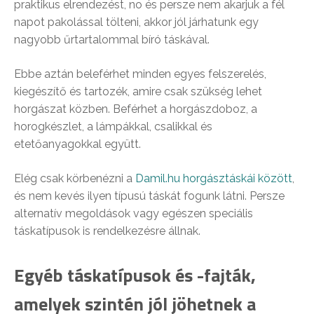
praktikus elrendezést, no és persze nem akarjuk a fél
napot pakolással tölteni, akkor jól járhatunk egy
nagyobb űrtartalommal bíró táskával.
Ebbe aztán beleférhet minden egyes felszerelés,
kiegészítő és tartozék, amire csak szükség lehet
horgászat közben. Beférhet a horgászdoboz, a
horogkészlet, a lámpákkal, csalikkal és
etetőanyagokkal együtt.
Elég csak körbenézni a
Damil.hu horgásztáskái között
,
és nem kevés ilyen típusú táskát fogunk látni. Persze
alternatív megoldások vagy egészen speciális
táskatípusok is rendelkezésre állnak.
Egyéb táskatípusok és -fajták,
amelyek szintén jól jöhetnek a