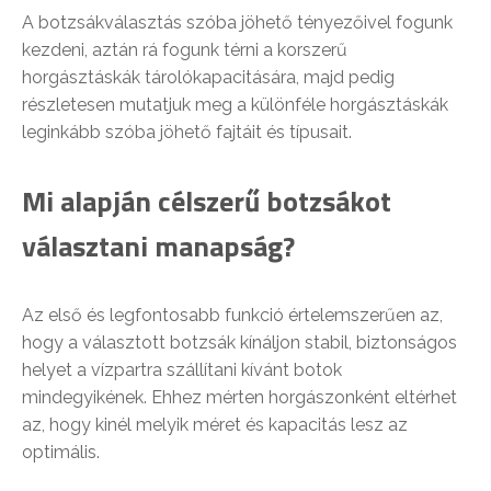
A botzsákválasztás szóba jöhető tényezőivel fogunk
kezdeni, aztán rá fogunk térni a korszerű
horgásztáskák tárolókapacitására, majd pedig
részletesen mutatjuk meg a különféle horgásztáskák
leginkább szóba jöhető fajtáit és típusait.
Mi alapján célszerű botzsákot
választani manapság?
Az első és legfontosabb funkció értelemszerűen az,
hogy a választott botzsák kínáljon stabil, biztonságos
helyet a vízpartra szállítani kívánt botok
mindegyikének. Ehhez mérten horgászonként eltérhet
az, hogy kinél melyik méret és kapacitás lesz az
optimális.