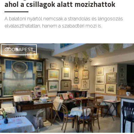
ahol a csillagok alatt mozizhattok
A balatoni nyártól nemcsak a strandolás és lángosozás
elválaszthatatlan, hanem a szabadtéri mozi is.
GOODAPEST