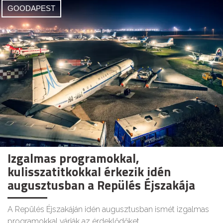
GOODAPEST
Izgalmas programokkal,
kulisszatitkokkal érkezik idén
augusztusban a Repülés Éjszakája
A Repülés Éjszakáján idén augusztusban ismét izgalmas
programokkal várják az érdeklődőket.