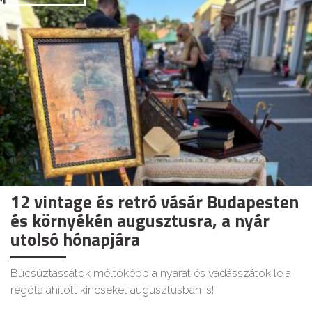
12 vintage és retró vásár Budapesten
és környékén augusztusra, a nyár
utolsó hónapjára
Búcsúztassátok méltóképp a nyarat és vadásszátok le a
régóta áhított kincseket augusztusban is!