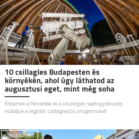
10 csillagles Budapesten és
környékén, ahol úgy láthatod az
augusztusi eget, mint még soha
Érkeznek a Perseidák és a részleges napfogyatkozás:
mutatjuk a legjobb csillagnézős programokat!
GOODAPEST