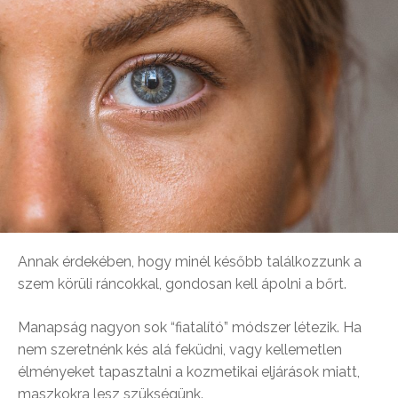
Annak érdekében, hogy minél később találkozzunk a
szem körüli ráncokkal, gondosan kell ápolni a bőrt.
Manapság nagyon sok “fiatalító” módszer létezik. Ha
nem szeretnénk kés alá feküdni, vagy kellemetlen
élményeket tapasztalni a kozmetikai eljárások miatt,
maszkokra lesz szükségünk.