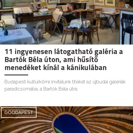
11 ingyenesen látogatható galéria a
Bartók Béla úton, ami hűsítő
menedéket kínál a kánikulában
Budapesti kultúrkörre invitálunk titeket az újbudai galériák
paradicsomába, a Bartók Béla útra.
GOODAPEST