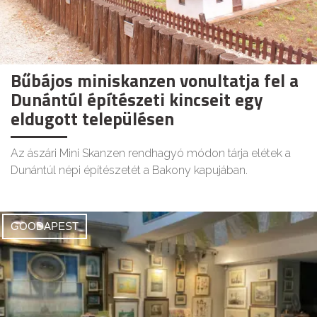
Bűbájos miniskanzen vonultatja fel a
Dunántúl építészeti kincseit egy
eldugott településen
Az ászári Mini Skanzen rendhagyó módon tárja elétek a
Dunántúl népi építészetét a Bakony kapujában.
GOODAPEST