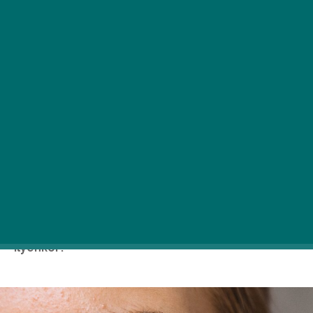
A sima és feszes bőr mindenki megjelenését
javítja, hiszen a vonzó bőr fiatalít és nagyon
figyelemfelkeltő. Az első életkorral kapcsolatos
változások minden nőt kiborítanak, mi a teendő
ilyenkor?