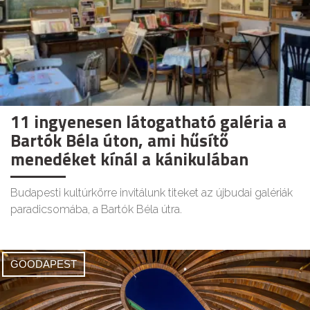
11 ingyenesen látogatható galéria a
Bartók Béla úton, ami hűsítő
menedéket kínál a kánikulában
Budapesti kultúrkörre invitálunk titeket az újbudai galériák
paradicsomába, a Bartók Béla útra.
GOODAPEST