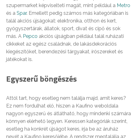
szupermarket képviselteti magát, mint például a
Metro
és a
Spar
. Emellett pedig számos más kategóriában is
talál akciós újságokat: elektronika, otthon és kert,
gyógyszertárak, állatok, sport, divat és cipő és sok
más. A
Pepco
akciós újságban például talál ruházati
cikkeket az egész családnak, de lakásdekorációs
kiegészítőket, berendezési tárgyakat, írószereket és
játékokat is.
Egyszerű böngészés
Attól tart, hogy esetleg nem találja majd, amit keres?
Ez nem fordulhat elő, hiszen a Kaufino weboldala
nagyon egyszerű és átlátható, hogy mindenki számára
könnyen elérhető legyen. Keressen kategóriák szerint,
esetleg ha konkrét újságot keres, írja be az áruház
nevét a Kaufino keresőjébe. A rendszer megtalálja az