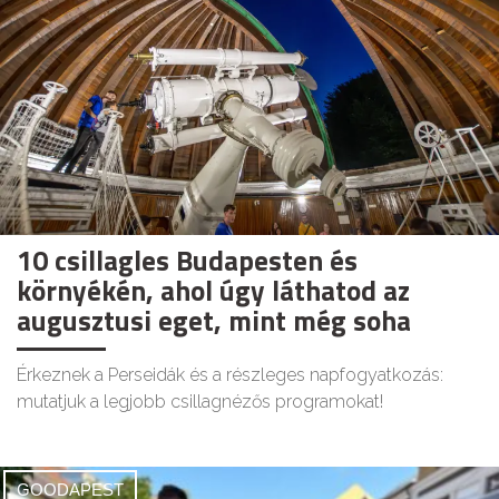
10 csillagles Budapesten és
környékén, ahol úgy láthatod az
augusztusi eget, mint még soha
Érkeznek a Perseidák és a részleges napfogyatkozás:
mutatjuk a legjobb csillagnézős programokat!
GOODAPEST