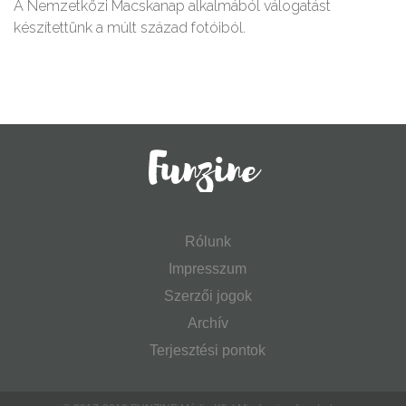
A Nemzetközi Macskanap alkalmából válogatást
készítettünk a múlt század fotóiból.
Rólunk
Impresszum
Szerzői jogok
Archív
Terjesztési pontok