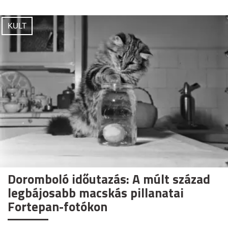
KULT
Doromboló időutazás: A múlt század
legbájosabb macskás pillanatai
Fortepan-fotókon