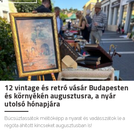
12 vintage és retró vásár Budapesten
és környékén augusztusra, a nyár
utolsó hónapjára
Búcsúztassátok méltóképp a nyarat és vadásszátok le a
régóta áhított kincseket augusztusban is!