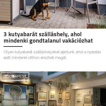
3 kutyabarát szálláshely, ahol
mindenki gondtalanul vakációzhat
Olyan kutyabarát szálláshelyeket ajánlunk, ahol a nyaralás
alatt mindenki otthon érezheti magát.
GOODAPEST