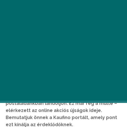
Ön is bizonyára igyekszik spórolni a heti
nagybevásárlások alkalmával, hogy ne költsön
többet, mint kellene. Ha ez így van, minden
bizonnyal jól ismeri az akciós újságokat.
Mindannyian emlékszünk azokra az időkre, amikor
minden héten vártuk, hogy az újabb szórólap a
postaládánkban landoljon. Ez már rég a múlté –
elérkezett az online akciós újságok ideje.
Bemutatjuk önnek a Kaufino portált, amely pont
ezt kínálja az érdeklődőknek.