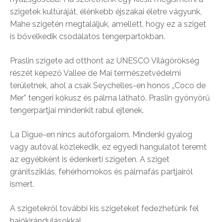
szigetek kultúráját, élénkebb éjszakai életre vágyunk,
Mahe szigetén megtaláljuk, amellett, hogy ez a sziget
is bővelkedik csodálatos tengerpartokban.
Praslin szigete ad otthont az UNESCO Világörökség
részét képező Vallee de Mai természetvédelmi
területnek, ahol a csak Seychelles-en honos „Coco de
Mer” tengeri kókusz és pálma látható. Praslin gyönyörű
tengerpartjai mindenkit rabul ejtenek.
La Digue-en nincs autóforgalom. Mindenki gyalog
vagy autóval közlekedik, ez egyedi hangulatot teremt
az egyébként is édenkerti szigeten. A sziget
gránitsziklás, fehérhomokos és pálmafás partjairól
ismert.
A szigetekről további kis szigeteket fedezhetünk fel
hajókirándulásokkal.