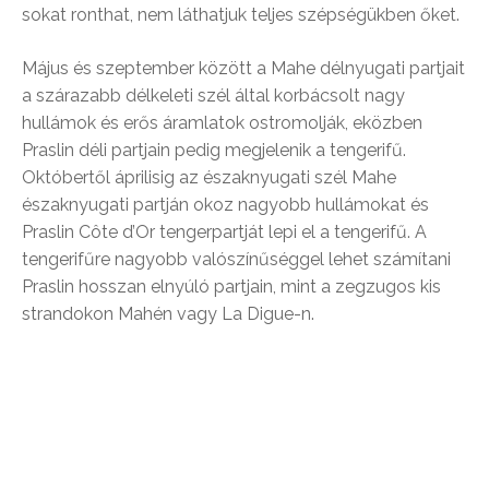
sokat ronthat, nem láthatjuk teljes szépségükben őket.
Május és szeptember között a Mahe délnyugati partjait
a szárazabb délkeleti szél által korbácsolt nagy
hullámok és erős áramlatok ostromolják, eközben
Praslin déli partjain pedig megjelenik a tengerifű.
Októbertől áprilisig az északnyugati szél Mahe
északnyugati partján okoz nagyobb hullámokat és
Praslin Côte d’Or tengerpartját lepi el a tengerifű. A
tengerifűre nagyobb valószínűséggel lehet számítani
Praslin hosszan elnyúló partjain, mint a zegzugos kis
strandokon Mahén vagy La Digue-n.