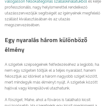
válogasson felsőkategóriás szálláskínálatukból
és kérje
professzionális, nagy helyismerettel rendelkező
utazásszervezőjük segítségét az igényeinek megfelelő
szállást kiválasztásában és az utazás
megszervezésében.
Egy nyaralás három különböző
élmény
A szigetek szépségeinek felfedezéséhez a legjobb, ha
nem egy szigeten töltjük el a teljes nyaralást, hanem
felosztjuk az időnket a három nagyobb sziget között,
mert mindegyik más élményt nyújt. A szigetek között
hajóval vagy kisrepülővel utazhatunk.
A fősziget, Mahe, ahol a főváros is található kicsit
nyüzsgősebb. Ha szeretnénk egy kicsit megismerni a