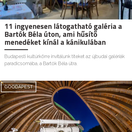
11 ingyenesen látogatható galéria a
Bartók Béla úton, ami hűsítő
menedéket kínál a kánikulában
Budapesti kultúrkörre invitálunk titeket az újbudai galériák
paradicsomába, a Bartók Béla útra.
GOODAPEST