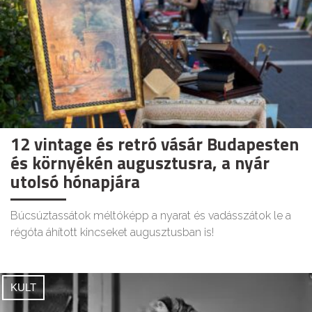
12 vintage és retró vásár Budapesten
és környékén augusztusra, a nyár
utolsó hónapjára
Búcsúztassátok méltóképp a nyarat és vadásszátok le a
régóta áhított kincseket augusztusban is!
KULT