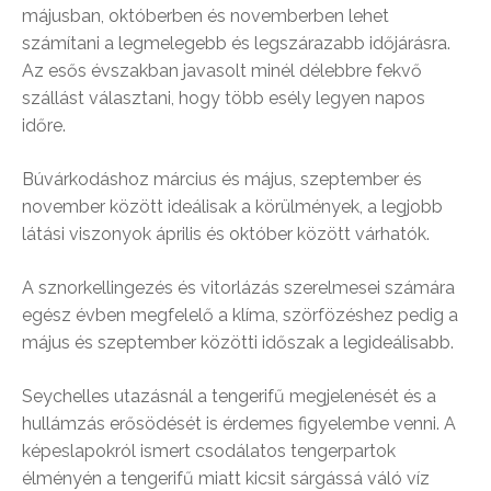
májusban, októberben és novemberben lehet
számítani a legmelegebb és legszárazabb időjárásra.
Az esős évszakban javasolt minél délebbre fekvő
szállást választani, hogy több esély legyen napos
időre.
Búvárkodáshoz március és május, szeptember és
november között ideálisak a körülmények, a legjobb
látási viszonyok április és október között várhatók.
A sznorkellingezés és vitorlázás szerelmesei számára
egész évben megfelelő a klíma, szörfözéshez pedig a
május és szeptember közötti időszak a legideálisabb.
Seychelles utazásnál a tengerifű megjelenését és a
hullámzás erősödését is érdemes figyelembe venni. A
képeslapokról ismert csodálatos tengerpartok
élményén a tengerifű miatt kicsit sárgássá váló víz