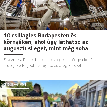
10 csillagles Budapesten és
környékén, ahol úgy láthatod az
augusztusi eget, mint még soha
Érkeznek a Perseidák és a részleges napfogyatkozás:
mutatjuk a legjobb csillagnézős programokat!
GOODAPEST