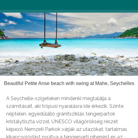
Beautiful Petite Anse beach with swing at Mahe, Seychelles
A Seychelle-szigeteken mindenki megtalálja a
számításait, aki trópusi nyaralásra ide érkezik. Szinte
néptelen, egyedülálló gránitsziklás tengerpartok
kristálytiszta vízzel, UNESCO világörökség részét
képező Nemzeti Parkok várják az utazókat, tartalmas
kikapcsolódást nyújtva a tengerparti pihenést és az