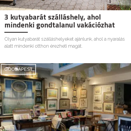
3 kutyabarát szálláshely, ahol
mindenki gondtalanul vakációzhat
Olyan kutyabarát szálláshelyeket ajánlunk, ahol a nyaralás
alatt mindenki otthon érezheti magát.
GOODAPEST