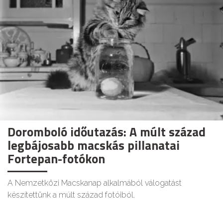
Doromboló időutazás: A múlt század
legbájosabb macskás pillanatai
Fortepan-fotókon
A Nemzetközi Macskanap alkalmából válogatást
készítettünk a múlt század fotóiból.