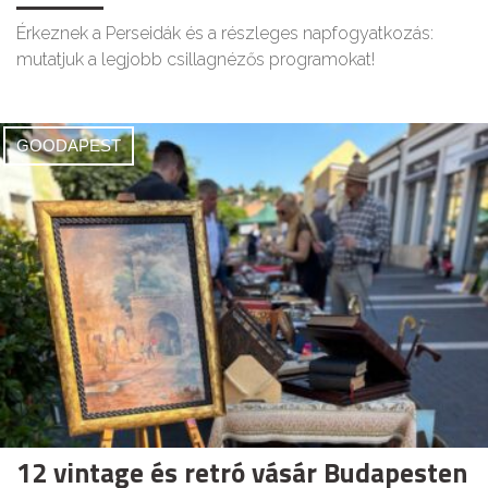
Érkeznek a Perseidák és a részleges napfogyatkozás:
mutatjuk a legjobb csillagnézős programokat!
GOODAPEST
12 vintage és retró vásár Budapesten