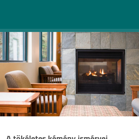
megtervezésére, kialakítására is szükség van.
A tökéletes kémény ismérvei