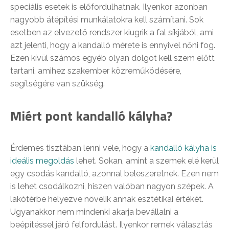
speciális esetek is előfordulhatnak. Ilyenkor azonban
nagyobb átépítési munkálatokra kell számítani. Sok
esetben az elvezető rendszer kiugrik a fal síkjából, ami
azt jelenti, hogy a kandalló mérete is ennyivel nőni fog.
Ezen kívül számos egyéb olyan dolgot kell szem előtt
tartani, amihez szakember közreműködésére,
segítségére van szükség.
Miért pont kandalló kályha?
Érdemes tisztában lenni vele, hogy a
kandalló kályha is
ideális megoldás
lehet. Sokan, amint a szemek elé kerül
egy csodás kandalló, azonnal beleszeretnek. Ezen nem
is lehet csodálkozni, hiszen valóban nagyon szépek. A
lakótérbe helyezve növelik annak esztétikai értékét.
Ugyanakkor nem mindenki akarja bevállalni a
beépítéssel járó felfordulást. Ilyenkor remek választás