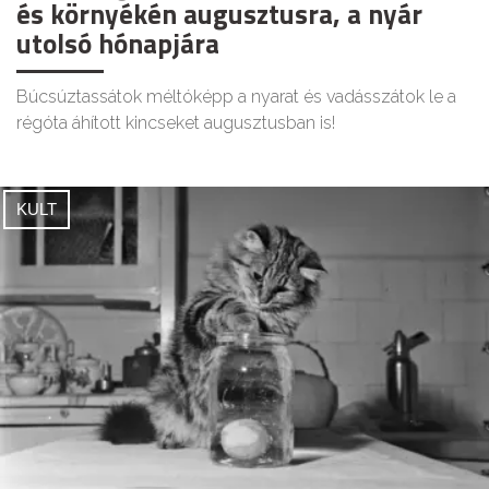
és környékén augusztusra, a nyár
utolsó hónapjára
Búcsúztassátok méltóképp a nyarat és vadásszátok le a
régóta áhított kincseket augusztusban is!
KULT