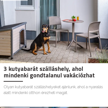
3 kutyabarát szálláshely, ahol
mindenki gondtalanul vakációzhat
Olyan kutyabarát szálláshelyeket ajánlunk, ahol a nyaralás
alatt mindenki otthon érezheti magát.