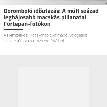
Doromboló időutazás: A múlt század
legbájosabb macskás pillanatai
Fortepan-fotókon
A Nemzetközi Macskanap alkalmából válogatást
készítettünk a múlt század fotóiból.