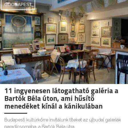
GOODAPEST
11 ingyenesen látogatható galéria a
Bartók Béla úton, ami hűsítő
menedéket kínál a kánikulában
Budapesti kultúrkörre invitálunk titeket az újbudai galériák
paradicsomába, a Bartók Béla útra.