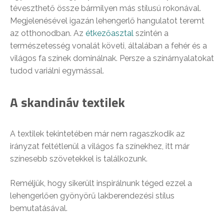
téveszthető össze bármilyen más stílusú rokonával.
Megjelenésével igazán lehengerlő hangulatot teremt
az otthonodban. Az
étkezőasztal
szintén a
természetesség vonalát követi, általában a fehér és a
világos fa színek dominálnak. Persze a színárnyalatokat
tudod variálni egymással.
A skandináv textilek
A textilek tekintetében már nem ragaszkodik az
irányzat feltétlenül a világos fa színekhez, itt már
színesebb szövetekkel is találkozunk.
Reméljük, hogy sikerült inspirálnunk téged ezzel a
lehengerlően gyönyörű lakberendezési stílus
bemutatásával.