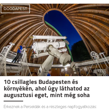
GOODAPEST
10 csillagles Budapesten és
környékén, ahol úgy láthatod az
augusztusi eget, mint még soha
Érkeznek a Perseidák és a részleges napfogyatkozás: