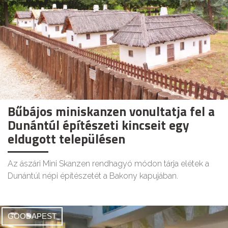
Bűbájos miniskanzen vonultatja fel a
Dunántúl építészeti kincseit egy
eldugott településen
Az ászári Mini Skanzen rendhagyó módon tárja elétek a
Dunántúl népi építészetét a Bakony kapujában.
GOODAPEST