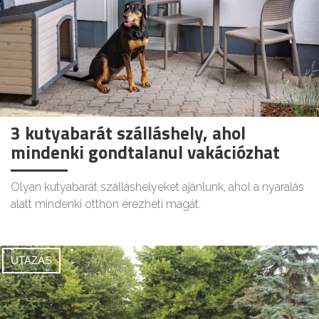
3 kutyabarát szálláshely, ahol
mindenki gondtalanul vakációzhat
Olyan kutyabarát szálláshelyeket ajánlunk, ahol a nyaralás
alatt mindenki otthon érezheti magát.
UTAZÁS