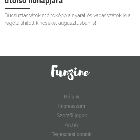
utolsó hónapjára
Búcsúztassátok méltóképp a nyarat és vadásszátok le a
régóta áhított kincseket augusztusban is!
Rólunk
Impresszum
Szerzői jogok
Archív
Terjesztési pontok