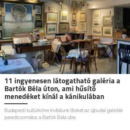
11 ingyenesen látogatható galéria a
Bartók Béla úton, ami hűsítő
menedéket kínál a kánikulában
Budapesti kultúrkörre invitálunk titeket az újbudai galériák
paradicsomába, a Bartók Béla útra.