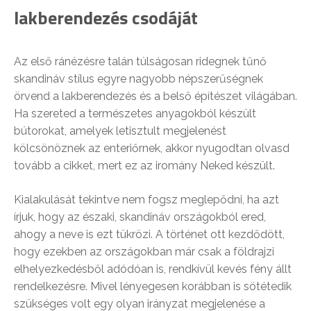
lakberendezés csodáját
Az első ránézésre talán túlságosan ridegnek tűnő
skandináv stílus egyre nagyobb népszerűségnek
örvend a lakberendezés és a belső építészet világában.
Ha szereted a természetes anyagokból készült
bútorokat, amelyek letisztult megjelenést
kölcsönöznek az enteriőrnek, akkor nyugodtan olvasd
tovább a cikket, mert ez az iromány Neked készült.
Kialakulását tekintve nem fogsz meglepődni, ha azt
írjuk, hogy az északi, skandináv országokból ered,
ahogy a neve is ezt tükrözi. A történet ott kezdődött,
hogy ezekben az országokban már csak a földrajzi
elhelyezkedésből adódóan is, rendkívül kevés fény állt
rendelkezésre. Mivel lényegesen korábban is sötétedik
szükséges volt egy olyan irányzat megjelenése a