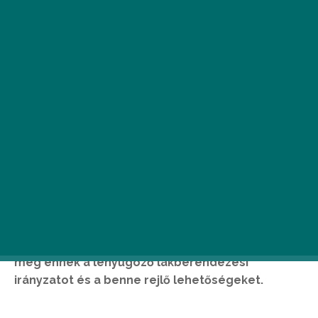
Harmóniában a gyönyörű természettel. A
skandináv stílusú étkező egycsapásra elhozza a
természetes szépséget az otthonodba. Ismerd
meg ennek a lenyűgöző lakberendezési
irányzatot és a benne rejlő lehetőségeket.