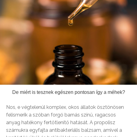
De miért is tesznek egészen pontosan így a méhek?
Nos, e végtelenül komplex, okos állatok ösztönösen
felismerik a szóban forgó barnás színű, ragacsos
anyag hatékony fertőtlenítő hatását. A propolisz
számukra egyfajta antibakteriális balzsam, amivel a