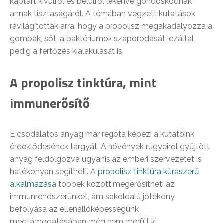
kaptárt kívülről és belülről lekenve gondoskodnak
annak tisztaságáról. A témában végzett kutatások
rávilágítottak arra, hogy a propolisz megakadályozza a
gombák, sőt, a baktériumok szaporodását, ezáltal
pedig a fertőzés kialakulását is.
A propolisz tinktúra, mint
immunerősítő
E csodálatos anyag már régóta képezi a kutatóink
érdeklődésének tárgyát. A növények rügyeiről gyűjtött
anyag feldolgozva ugyanis az emberi szervezetet is
hatékonyan segítheti. A
propolisz tinktúra kúraszerű
alkalmazása
többek között megerősítheti az
immunrendszerünket, ám sokoldalú jótékony
befolyása az ellenállóképességünk
megtámogatásában még nem merült ki.