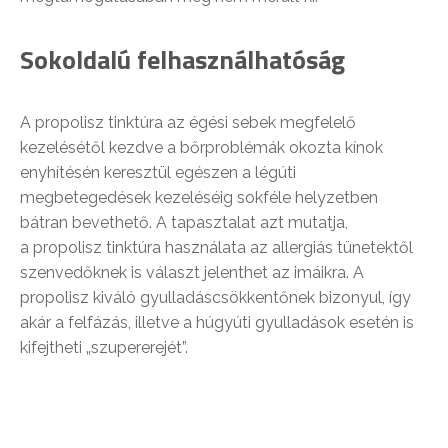
Sokoldalú felhasználhatóság
A propolisz tinktúra az égési sebek megfelelő
kezelésétől kezdve a bőrproblémák okozta kínok
enyhítésén keresztül egészen a légúti
megbetegedések kezeléséig sokféle helyzetben
bátran bevethető. A tapasztalat azt mutatja,
a propolisz tinktúra használata az allergiás tünetektől
szenvedőknek is választ jelenthet az imáikra. A
propolisz kiváló gyulladáscsökkentőnek bizonyul, így
akár a felfázás, illetve a húgyúti gyulladások esetén is
kifejtheti „szupererejét”.