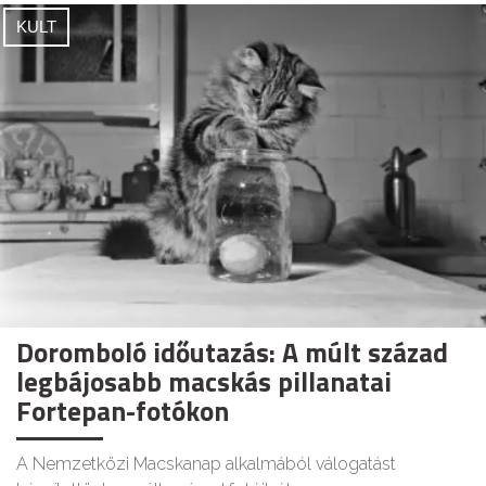
KULT
Doromboló időutazás: A múlt század
legbájosabb macskás pillanatai
Fortepan-fotókon
A Nemzetközi Macskanap alkalmából válogatást