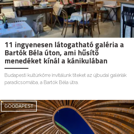
11 ingyenesen látogatható galéria a
Bartók Béla úton, ami hűsítő
menedéket kínál a kánikulában
Budapesti kultúrkörre invitálunk titeket az újbudai galériák
paradicsomába, a Bartók Béla útra.
GOODAPEST