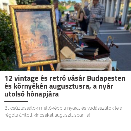
12 vintage és retró vásár Budapesten
és környékén augusztusra, a nyár
utolsó hónapjára
Búcsúztassátok méltóképp a nyarat és vadásszátok le a
régóta áhított kincseket augusztusban is!