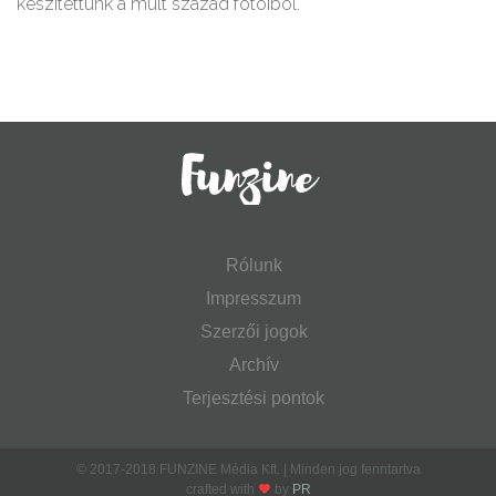
készítettünk a múlt század fotóiból.
Rólunk
Impresszum
Szerzői jogok
Archív
Terjesztési pontok
© 2017-2018 FUNZINE Média Kft. | Minden jog fenntartva
crafted with
by
PR