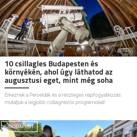
10 csillagles Budapesten és
környékén, ahol úgy láthatod az
augusztusi eget, mint még soha
Érkeznek a Perseidák és a részleges napfogyatkozás:
mutatjuk a legjobb csillagnézős programokat!
GOODAPEST