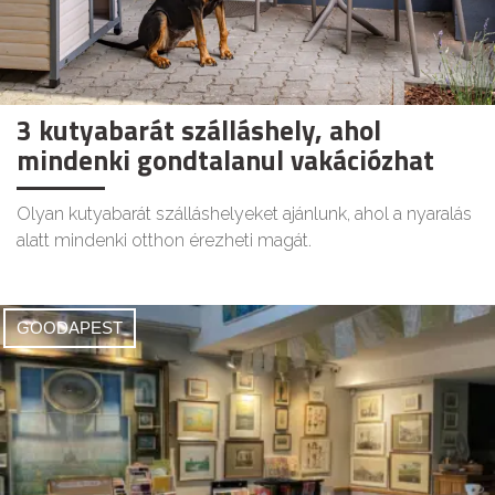
3 kutyabarát szálláshely, ahol
mindenki gondtalanul vakációzhat
Olyan kutyabarát szálláshelyeket ajánlunk, ahol a nyaralás
alatt mindenki otthon érezheti magát.
GOODAPEST