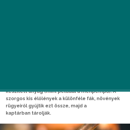
A propolisz tinktúra használatával járó
előnyökkel vaskos könyvek egész sorát
tölthetnénk meg. Érdekesség, hogy sokan nem
tudják a propoliszról, hogy az nem a méhek által
készített anyag (mint például a méhpempő). A
szorgos kis élőlények a különféle fák, növények
rügyeiről gyűjtik ezt össze, majd a
kaptárban tárolják.