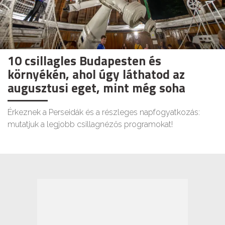
10 csillagles Budapesten és
környékén, ahol úgy láthatod az
augusztusi eget, mint még soha
Érkeznek a Perseidák és a részleges napfogyatkozás:
mutatjuk a legjobb csillagnézős programokat!