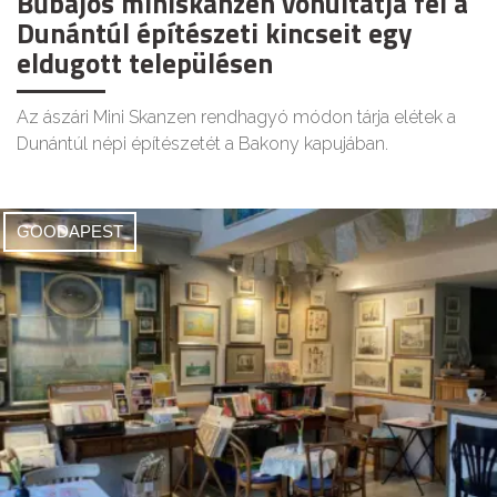
Bűbájos miniskanzen vonultatja fel a
Dunántúl építészeti kincseit egy
eldugott településen
Az ászári Mini Skanzen rendhagyó módon tárja elétek a
Dunántúl népi építészetét a Bakony kapujában.
GOODAPEST