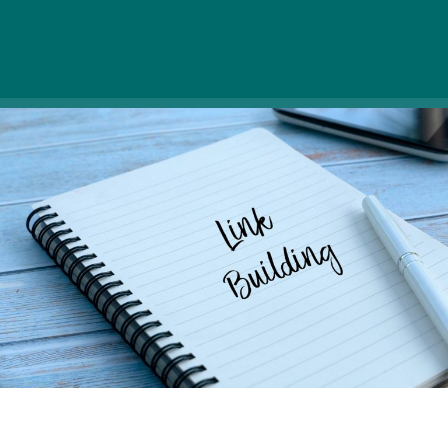
szakértelmet kíván a megvalósítása, érdemes
azt szakértőkre bízni.