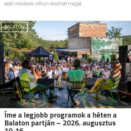
alatt mindenki otthon érezheti magát.
BALATON
Íme a legjobb programok a héten a
Balaton partján – 2026. augusztus
10-16.