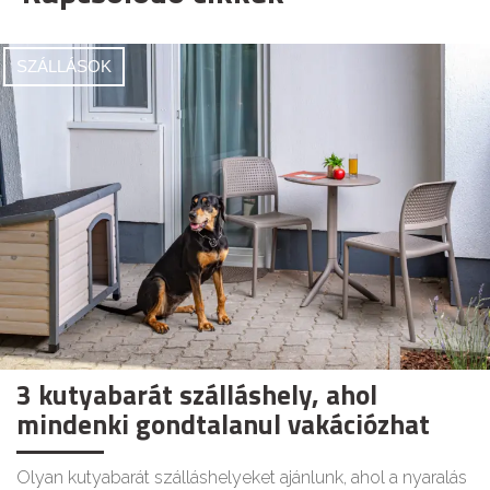
SZÁLLÁSOK
3 kutyabarát szálláshely, ahol
mindenki gondtalanul vakációzhat
Olyan kutyabarát szálláshelyeket ajánlunk, ahol a nyaralás