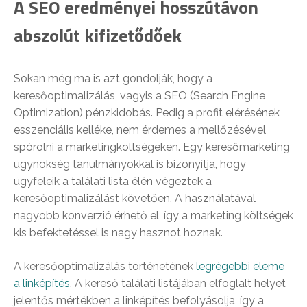
A SEO eredményei hosszútávon
abszolút kifizetődőek
Sokan még ma is azt gondolják, hogy a
keresőoptimalizálás, vagyis a SEO (Search Engine
Optimization) pénzkidobás. Pedig a profit elérésének
esszenciális kelléke, nem érdemes a mellőzésével
spórolni a marketingköltségeken. Egy keresőmarketing
ügynökség tanulmányokkal is bizonyítja, hogy
ügyfeleik a találati lista élén végeztek a
keresőoptimalizálást követően. A használatával
nagyobb konverzió érhető el, így a marketing költségek
kis befektetéssel is nagy hasznot hoznak.
A keresőoptimalizálás történetének
legrégebbi eleme
a linképítés
. A kereső találati listájában elfoglalt helyet
jelentős mértékben a linképítés befolyásolja, így a