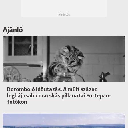
Ajánló
Doromboló időutazás: A múlt század
legbájosabb macskás pillanatai Fortepan-
fotókon