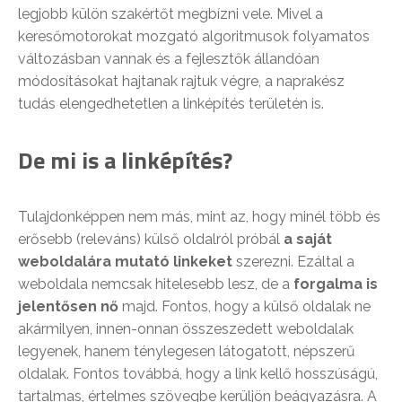
legjobb külön szakértőt megbízni vele. Mivel a
keresőmotorokat mozgató algoritmusok folyamatos
változásban vannak és a fejlesztők állandóan
módosításokat hajtanak rajtuk végre, a naprakész
tudás elengedhetetlen a linképítés területén is.
De mi is a linképítés?
Tulajdonképpen nem más, mint az, hogy minél több és
erősebb (releváns) külső oldalról próbál
a saját
weboldalára mutató linkeket
szerezni. Ezáltal a
weboldala nemcsak hitelesebb lesz, de a
forgalma is
jelentősen nő
majd. Fontos, hogy a külső oldalak ne
akármilyen, innen-onnan összeszedett weboldalak
legyenek, hanem ténylegesen látogatott, népszerű
oldalak. Fontos továbbá, hogy a link kellő hosszúságú,
tartalmas, értelmes szövegbe kerüljön beágyazásra. A