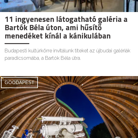
11 ingyenesen látogatható galéria a
Bartók Béla úton, ami hűsítő
menedéket kínál a kánikulában
Budapesti kultúrkörre invitálunk titeket az újbudai galériák
paradicsomába, a Bartók Béla útra.
GOODAPEST