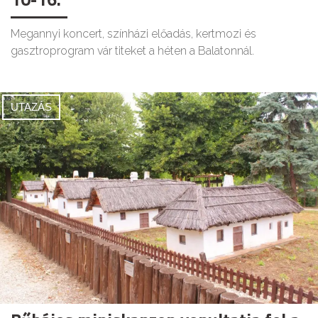
Megannyi koncert, színházi előadás, kertmozi és
gasztroprogram vár titeket a héten a Balatonnál.
UTAZÁS