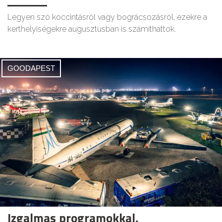
Legyen szó koccintásról vagy bográcsozásról, ezekre a
kerthelyiségekre augusztusban is számíthattok.
GOODAPEST
Izgalmas programokkal,