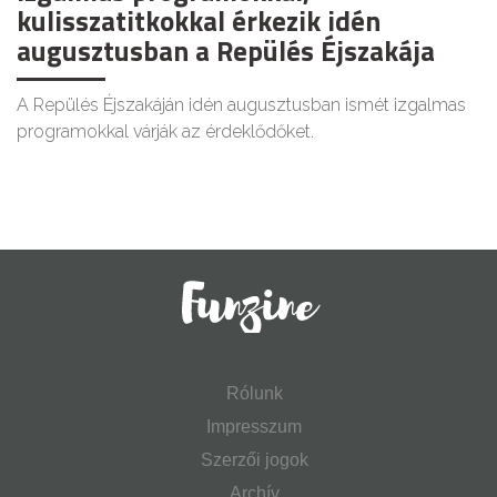
kulisszatitkokkal érkezik idén
augusztusban a Repülés Éjszakája
A Repülés Éjszakáján idén augusztusban ismét izgalmas
programokkal várják az érdeklődőket.
Rólunk
Impresszum
Szerzői jogok
Archív