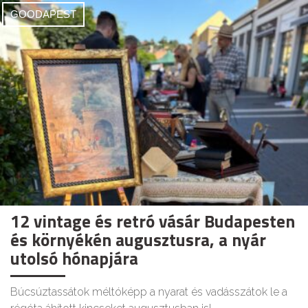
GOODAPEST
12 vintage és retró vásár Budapesten
és környékén augusztusra, a nyár
utolsó hónapjára
Búcsúztassátok méltóképp a nyarat és vadásszátok le a