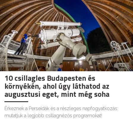
10 csillagles Budapesten és
környékén, ahol úgy láthatod az
augusztusi eget, mint még soha
Érkeznek a Perseidák és a részleges napfogyatkozás:
mutatjuk a legjobb csillagnézős programokat!