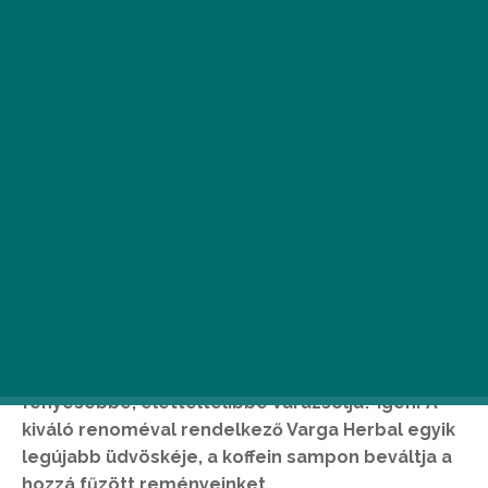
Kellemes illatú koffein sampon hajhullásra, ami
nemcsak a fejbőr energetizálásában
verhetetlen, de magát a hajszálakat is
fényesebbé, életteltelibbé varázsolja? Igen! A
kiváló renoméval rendelkező Varga Herbal egyik
legújabb üdvöskéje, a koffein sampon beváltja a
hozzá fűzött reményeinket.