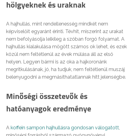
hölgyeknek és uraknak
A hajhullás, mint rendellenesség mindkét nem
képviselőit egyaránt érinti. Tévhit, miszerint az urakat
nem befolyásolja lelkileg a szóban forgó folyamat. A
hajhullás kialakulása mögött számos ok lehet, és ezek
közül nem feltétlenül az évek múlása áll az első
helyen. Legyen bármi is az oka a hajkoronánk
megritkulásának, jó, ha tudjuk, nem feltétlenül muszáj
belenyugodni a megmásíthatatlannak hitt jelenségbe.
Minőségi összetevők és
hatóanyagok eredménye
A
koffein sampon hajhullásra gondosan válogatott
,
minőségi forrásból származó gyógynövényi