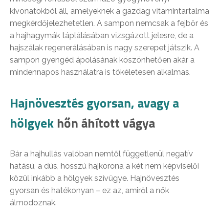
kivonatokból áll, amelyeknek a gazdag vitamintartalma
megkérdőjelezhetetlen. A sampon nemcsak a fejbőr és
a hajhagymák táplálásában vizsgázott jelesre, de a
hajszálak regenerálásában is nagy szerepet játszik. A
sampon gyengéd ápolásának köszönhetően akár a
mindennapos használatra is tökéletesen alkalmas.
Hajnövesztés gyorsan, avagy a
hölgyek
hőn áhított vágya
Bár a hajhullás valóban nemtől függetlenül negatív
hatású, a dús, hosszú hajkorona a két nem képviselői
közül inkább a hölgyek szívügye. Hajnövesztés
gyorsan és hatékonyan – ez az, amiről a nők
álmodoznak.