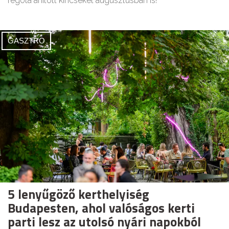
régóta áhított kincseket augusztusban is!
GASZTRO
5 lenyűgöző kerthelyiség
Budapesten, ahol valóságos kerti
parti lesz az utolsó nyári napokból