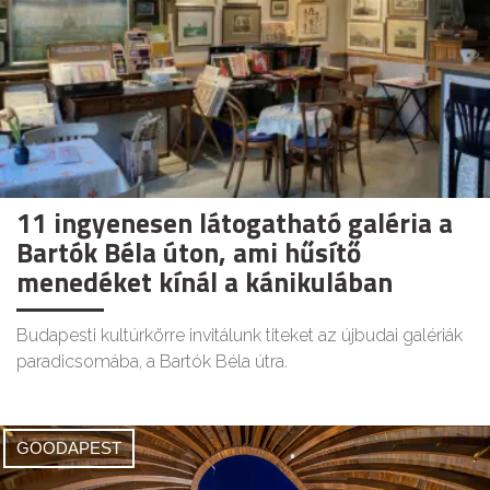
11 ingyenesen látogatható galéria a
Bartók Béla úton, ami hűsítő
menedéket kínál a kánikulában
Budapesti kultúrkörre invitálunk titeket az újbudai galériák
paradicsomába, a Bartók Béla útra.
GOODAPEST