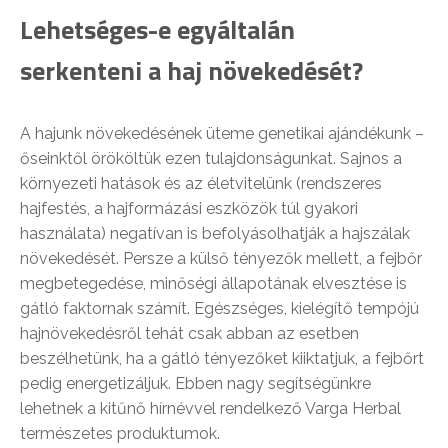
Lehetséges-e egyáltalán
serkenteni a haj növekedését?
A hajunk növekedésének üteme genetikai ajándékunk –
őseinktől örököltük ezen tulajdonságunkat. Sajnos a
környezeti hatások és az életvitelünk (rendszeres
hajfestés, a hajformázási eszközök túl gyakori
használata) negatívan is befolyásolhatják a hajszálak
növekedését. Persze a külső tényezők mellett, a fejbőr
megbetegedése, minőségi állapotának elvesztése is
gátló faktornak számít. Egészséges, kielégítő tempójú
hajnövekedésről tehát csak abban az esetben
beszélhetünk, ha a gátló tényezőket kiiktatjuk, a fejbőrt
pedig energetizáljuk. Ebben nagy segítségünkre
lehetnek a kitűnő hírnévvel rendelkező Varga Herbal
természetes produktumok.