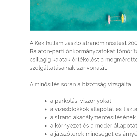
A Kék hullám zászló strandminősítést 20
Balaton-parti önkormányzatokat tömörítő
csillagig kaptak értékelést a megmérette
szolgáltatásainak színvonalát.
A minősítés során a bizottság vizsgálta
a parkolási viszonyokat,
a vizesblokkok állapotát és tiszt
a strand akadálymentesítésének s
a környezet és a meder állapotát
a játszóterek minőségét és árnyé