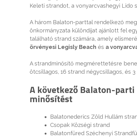
Keleti strandot, a vonyarcvashegyi Lido 
A három Balaton-parttal rendelkező me
önkormányzata különdíjat ajánlott fel 
található strand számára, amely elismer
örvényesi Legisly Beach
és
a vonyarcv
A strandminősítő megmérettetésre beneve
ötcsillagos, 16 strand négycsillagos, és 
A következő Balaton-parti 
minősítést
Balatonederics Zöld Hullám stra
Csopak Községi strand
Balatonfüred Széchenyi Strandf