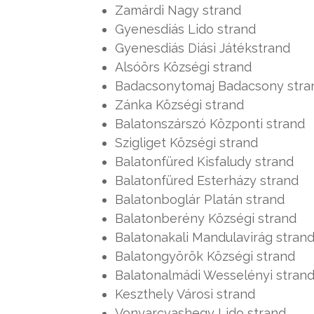
Zamárdi Nagy strand
Gyenesdiás Lido strand
Gyenesdiás Diási Játékstrand
Alsóörs Községi strand
Badacsonytomaj Badacsony stra
Zánka Községi strand
Balatonszárszó Központi strand
Szigliget Községi strand
Balatonfüred Kisfaludy strand
Balatonfüred Esterházy strand
Balatonboglár Platán strand
Balatonberény Községi strand
Balatonakali Mandulavirág stran
Balatongyörök Községi strand
Balatonalmádi Wesselényi stran
Keszthely Városi strand
Vonyarcvashegy Lido strand