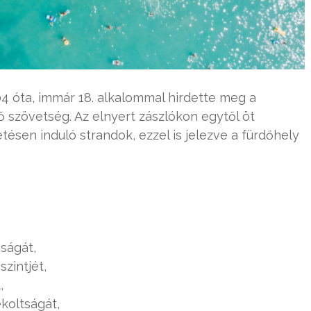
04 óta, immár 18. alkalommal hirdette meg a
 szövetség. Az elnyert zászlókon egytől öt
tésen induló strandok, ezzel is jelezve a fürdőhely
aságát,
zintjét,
,
koltságát,