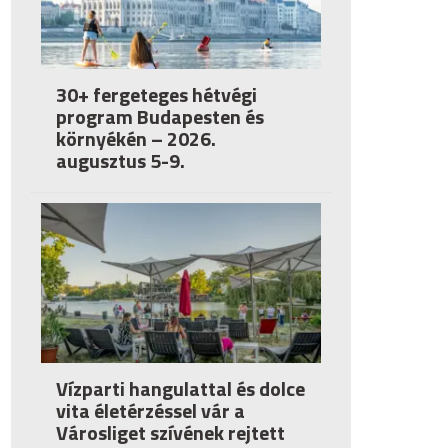
30+ fergeteges hétvégi
program Budapesten és
környékén – 2026.
augusztus 5-9.
Vízparti hangulattal és dolce
vita életérzéssel vár a
Városliget szívének rejtett