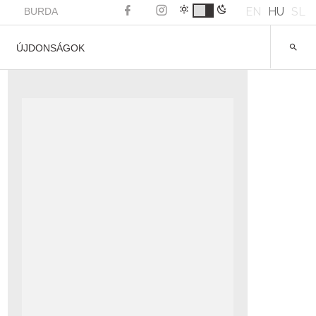
EN
HU
SL
BURDA
ÚJDONSÁGOK