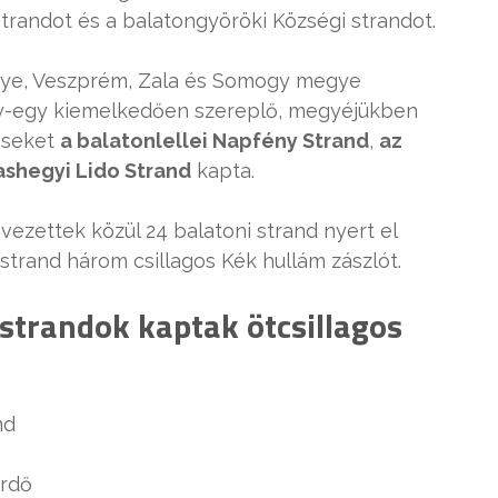
strandot és a balatongyöröki Községi strandot.
gye, Veszprém, Zala és Somogy megye
egy-egy kiemelkedően szereplő, megyéjükben
éseket
a balatonlellei Napfény Strand
,
az
ashegyi Lido Strand
kapta.
zettek közül 24 balatoni strand nyert el
3 strand három csillagos Kék hullám zászlót.
strandok kaptak ötcsillagos
nd
ürdő