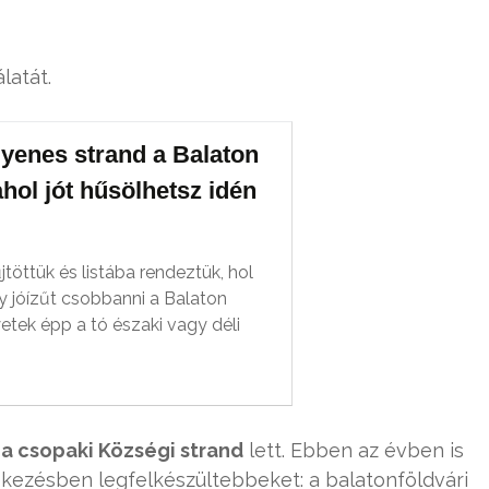
latát.
gyenes strand a Balaton
ahol jót hűsölhetsz idén
töttük és listába rendeztük, hol
y jóízűt csobbanni a Balaton
yetek épp a tó északi vagy déli
e
a csopaki Községi strand
lett. Ebben az évben is
dekezésben legfelkészültebbeket: a balatonföldvári