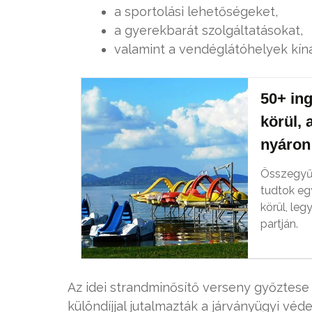
a sportolási lehetőségeket,
a gyerekbarát szolgáltatásokat,
valamint a vendéglátóhelyek kíná
50+ in
körül, 
nyáron
Összegyűj
tudtok eg
körül, leg
partján.
Az idei strandminősítő verseny győztes
különdíjjal jutalmazták a járványügyi vé