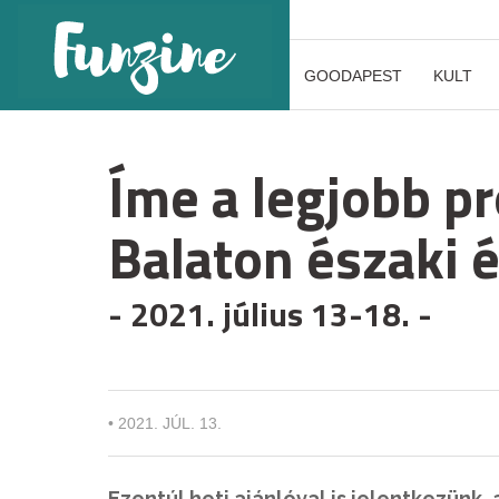
GOODAPEST
KULT
Íme a legjobb p
Balaton északi é
- 2021. július 13-18. -
•
2021. JÚL. 13.
Ezentúl heti ajánlóval is jelentkezünk