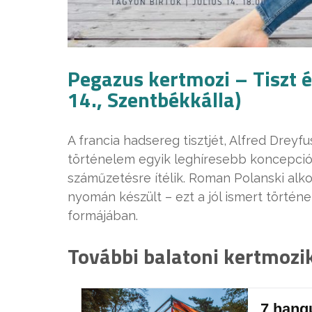
Pegazus kertmozi – Tiszt é
14., Szentbékkálla)
A francia hadsereg tisztjét, Alfred Dreyf
történelem egyik leghíresebb koncepciós
száműzetésre ítélik. Roman Polanski alko
nyomán készült – ezt a jól ismert történ
formájában.
További balatoni kertmozika
7 hang