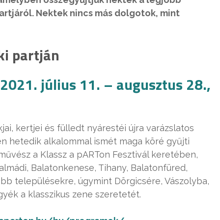
artjáról. Nektek nincs más dolgotok, mint
i partján
2021. július 11. – augusztus 28.,
jai, kertjei és fülledt nyárestéi újra varázslatos
n hetedik alkalommal ismét maga köré gyűjti
művész a Klassz a pARTon Fesztivál keretében,
almádi, Balatonkenese, Tihany, Balatonfüred,
ebb településekre, úgymint Dörgicsére, Vászolyba,
gyék a klasszikus zene szeretetét.