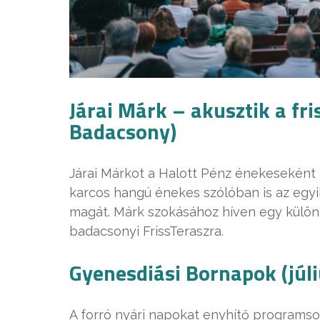
Járai Márk – akusztik a fri
Badacsony)
Járai Márkot a Halott Pénz énekeseként
karcos hangú énekes szólóban is az egyi
magát. Márk szokásához híven egy különl
badacsonyi FrissTeraszra.
Gyenesdiási Bornapok (júli
A forró nyári napokat enyhítő programso