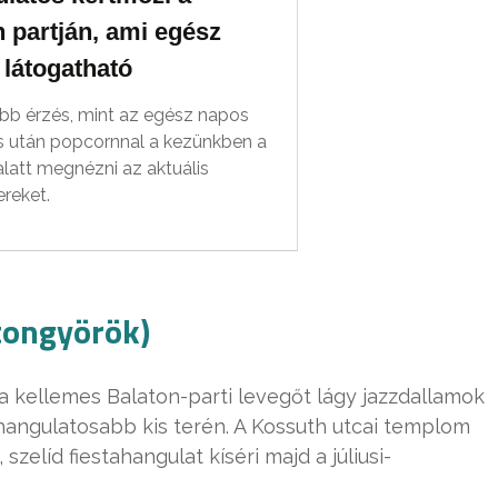
 partján, ami egész
 látogatható
jobb érzés, mint az egész napos
s után popcornnal a kezünkben a
alatt megnézni az aktuális
ereket.
atongyörök)
a kellemes Balaton-parti levegőt lágy jazzdallamok
angulatosabb kis terén. A Kossuth utcai templom
szelíd fiestahangulat kíséri majd a júliusi-