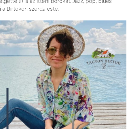
ette (!) is az itteni borokat. Jazz, pop, blues
a Birtokon szerda este.