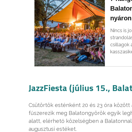
Balaton
nyáron
Nincs is 
strandolá
csillagok 
kasszasik
JazzFiesta (július 15., Bal
Csütörtök esténként 20 és 23 óra között 
fűszerezik meg Balatongyörök egyik legh
alatt, elérhető közelségben a Balatonnal, 
augusztusi estéket.