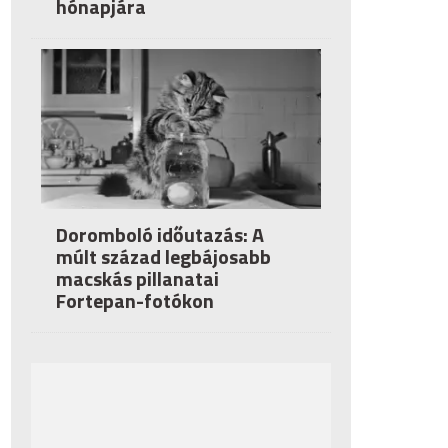
hónapjára
Doromboló időutazás: A
múlt század legbájosabb
macskás pillanatai
Fortepan-fotókon