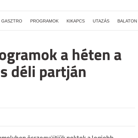
GASZTRO
PROGRAMOK
KIKAPCS
UTAZÁS
BALATON
rogramok a héten a
s déli partján
, amelyben összegyűjtjük nektek a legjobb