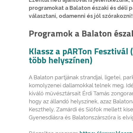
programokat a Balaton északi és déli p
választani, odamenni és jól szórakozni!
Programok a Balaton észak
Klassz a pARTon Fesztivál (
több helyszínen)
A Balaton partjának strandjai, ligetei, park
komolyzenei dallamokkal telnek meg. Idé
kiváló művésztársait Érdi Tamás zongora
hogy az állandó helyszínek, azaz Balaton
Keszthely, Zamárdi és Siófok mellett kis
Gyenesdiásra és Balatonszárszóra is elvi