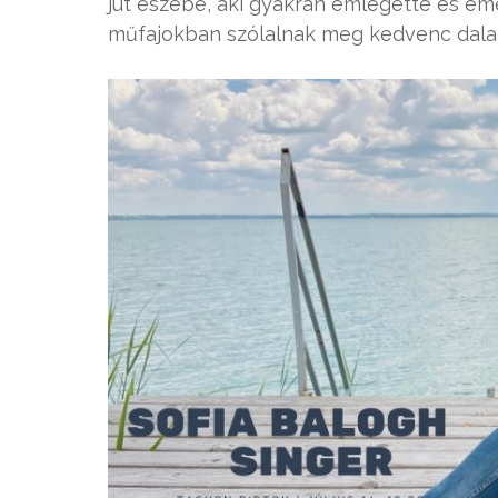
jut eszébe, aki gyakran emlegette és emelg
műfajokban szólalnak meg kedvenc dalai 