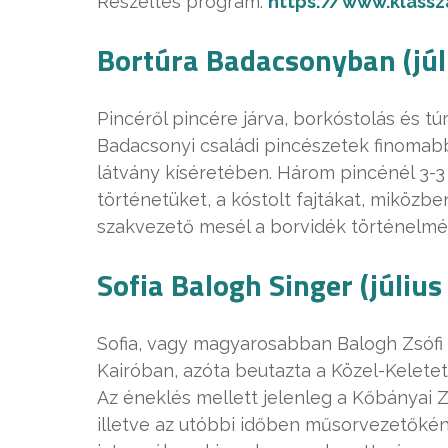
Részeltes program:
https://www.klass
Bortúra Badacsonyban (júl
Pincéről pincére járva, borkóstolás és t
Badacsonyi családi pincészetek finomab
látvány kíséretében. Három pincénél 3-3
történetüket, a kóstolt fajtákat, miközb
szakvezető mesél a borvidék történelmérő
Sofia Balogh Singer (július
Sofia, vagy magyarosabban Balogh Zsófi
Kairóban, azóta beutazta a Közel-Keletet,
Az éneklés mellett jelenleg a Kőbányai 
illetve az utóbbi időben műsorvezetőké