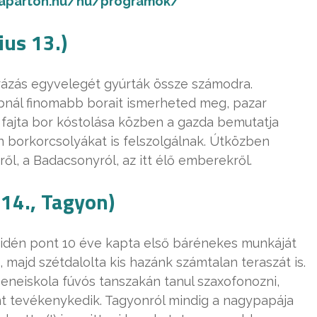
zaparton.hu/hu/programok/
ius 13.)
úrázás egyvelegét gyúrták össze számodra.
bnál finomabb borait ismerheted meg, pazar
 fajta bor kóstolása közben a gazda bemutatja
en borkorcsolyákat is felszolgálnak. Útközben
l, a Badacsonyról, az itt élő emberekről.
 14., Tagyon)
 idén pont 10 éve kapta első bárénekes munkáját
 majd szétdalolta kis hazánk számtalan teraszát is.
Zeneiskola fúvós tanszakán tanul szaxofonozni,
nt tevékenykedik. Tagyonról mindig a nagypapája