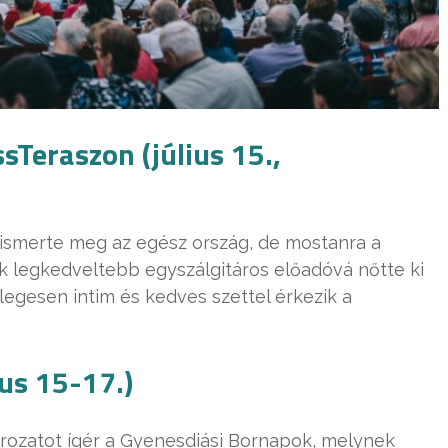
ssTeraszon (július 15.,
 ismerte meg az egész ország, de mostanra a
k legkedveltebb egyszálgitáros előadóvá nőtte ki
egesen intim és kedves szettel érkezik a
us 15-17.)
rozatot ígér a Gyenesdiási Bornapok, melynek