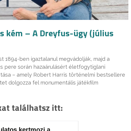
s kém – A Dreyfus-ügy (július
ust 1894-ben igaztalanul megvádolják, majd a
 pere során hazaárulásért életfogytiglani
tása – amely Robert Harris történelmi bestsellere
etet dolgozza fel monumentális játékfilm
t találhatsz itt:
ulatos kertmozi a