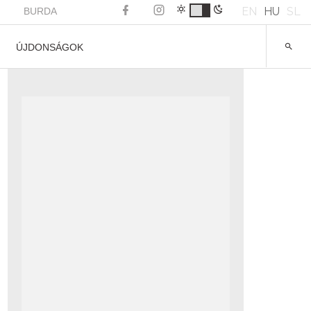
EN
HU
SL
BURDA
ÚJDONSÁGOK