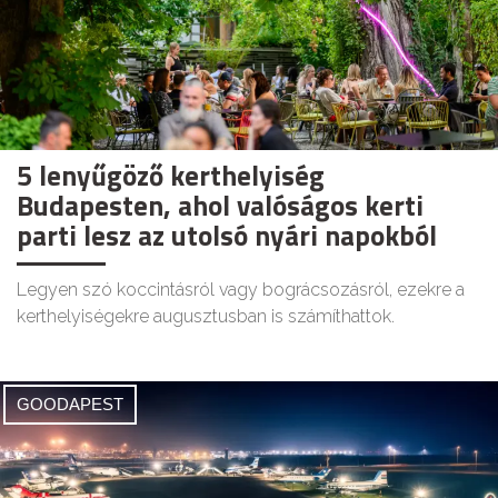
5 lenyűgöző kerthelyiség
Budapesten, ahol valóságos kerti
parti lesz az utolsó nyári napokból
Legyen szó koccintásról vagy bográcsozásról, ezekre a
kerthelyiségekre augusztusban is számíthattok.
GOODAPEST