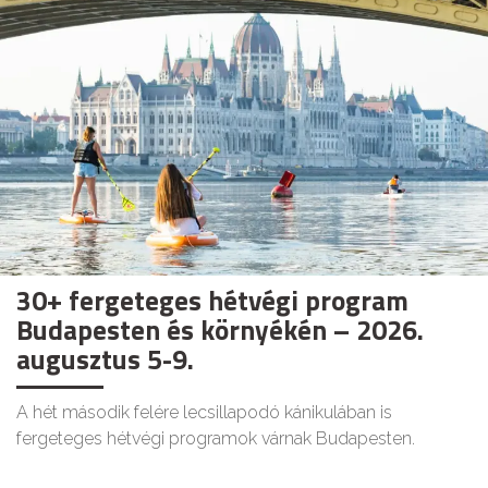
30+ fergeteges hétvégi program
Budapesten és környékén – 2026.
augusztus 5-9.
A hét második felére lecsillapodó kánikulában is
fergeteges hétvégi programok várnak Budapesten.