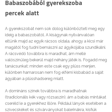
Babaszobából gyerekszoba
percek alatt
A gyerekszobát nem sok dolog különbözteti meg egy
ideig a babaszobától. A kiságynak nyilvánvalóan
eltűnik majd az egyik rácsos oldala, ahogy a kicsi már
magától fog tudni bemászni az ágyikójába szundikálni.
A rácsvédő továbbra is maradhat, ám mellé
valószínűleg bekerül majd néhány játék is. Fogadd meg
tanácsunkat: minden este csak egy plüss menjen,
különben hamarosan nem fog elférni kisbabád a saját
ágyában a plüsshadsereg miatt.
A domináns színek továbbra is maradhatnak
(tradicionális kék vagy rózsaszín), ám a babás mintákat
cseréld le a gyerekhez illőre. Például lányok esetében a
szívecskéket és szivárványokat balerinákra, kisfiúk