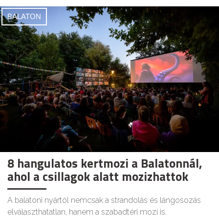
BALATON
8 hangulatos kertmozi a Balatonnál,
ahol a csillagok alatt mozizhattok
A balatoni nyártól nemcsak a strandolás és lángosozás
elválaszthatatlan, hanem a szabadtéri mozi is.