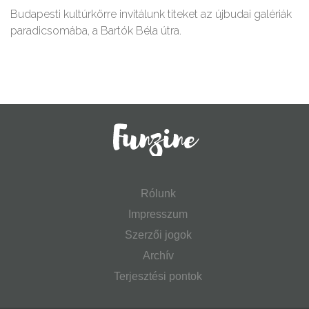
Budapesti kultúrkörre invitálunk titeket az újbudai galériák
paradicsomába, a Bartók Béla útra.
Rólunk
Impresszum
Szerzői jogok
Archív
Terjesztési pontok