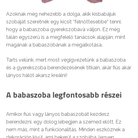
Azoknak még nehezebb a dolga, akik kisbabájuk
szobáját szeretnék egy kicsit “felnőttesebbé” tenni,
hogy a babaszoba gyerekszobává váljon. Ez még
talán egyszerű is a megfelelő tanácsok alapján, mint
magának a babaszobának a megalkotása.
Tarts velünk, mert most végigvezetünk a babaszoba
és a gyerekszoba berendezésének titkain, akár fiús akár
lányos hálót akarsz kreálni!
A babaszoba legfontosabb részei
Amikor fiús vagy lányos babaszobát kezdesz
berendezni, egy dolog lebegjen a szemed előtt. Ez
nem más, mint a funkcionalitás. Minden eszköznek a
dekoráción kívül, ami bekerül a szobába, legyen