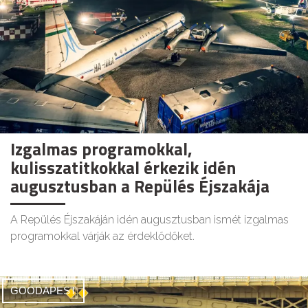
Izgalmas programokkal,
kulisszatitkokkal érkezik idén
augusztusban a Repülés Éjszakája
A Repülés Éjszakáján idén augusztusban ismét izgalmas
programokkal várják az érdeklődőket.
GOODAPEST