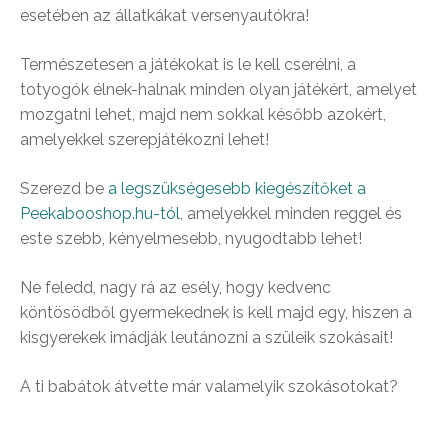
esetében az állatkákat versenyautókra!
Természetesen a játékokat is le kell cserélni, a
totyogók élnek-halnak minden olyan játékért, amelyet
mozgatni lehet, majd nem sokkal később azokért,
amelyekkel szerepjátékozni lehet!
Szerezd be
a legszükségesebb kiegészítőket a
Peekabooshop.hu-tól
, amelyekkel minden reggel és
este szebb, kényelmesebb, nyugodtabb lehet!
Ne feledd, nagy rá az esély, hogy kedvenc
köntösödből gyermekednek is kell majd egy, hiszen a
kisgyerekek imádják leutánozni a szüleik szokásait!
A ti babátok átvette már valamelyik szokásotokat?