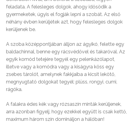
feladata. A felesleges dolgok, ahogy idősödik a
gyermeketek, úgyis el fogják lepni a szobát. Az első
néhány évben kerüljétek azt, hogy felesleges dolgok
kerüljenek be.
A szoba középpontjában álljon az ágyikó, felette egy
baldachinnal, benne egy rácsvédővel és takaróval. Az
egyik komód tetejére tegyél egy pelenkázólapot,
illetve vagy a komódra vagy a kiságyra köss egy
zsebes tárolót, amelynek fakkjaiba a kicsit lekötő,
megnyugtató dolgokat tegyél: plüss, rongyi, cumi,
rágóka.
A falakra édes kék vagy rózsaszín minták kerüljenek,
arra azonban figyelj, hogy ezekkel együtt is csak kettő,
maximum három szín domináljon a hálóban!