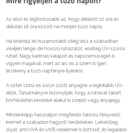
Mire figyeljen a tűző napon?
Az első és legfontosabb az, hogy délelőtt 10 óra és
délután 16 óra között ne menjen tűző napra.
Ha kirándul és huzamosabb ideig lesz a szabadban,
viseljen lenge, de hosszú ruházatot, esetleg UV-szűrős
ruhát. Nagy karimás kalapot és napszemüveget is
vigyen magával, mert az arc és a szem is igen
érzékeny a tűző napfényre ilyenkor.
A sötét színű és sűrűn szőtt anyagok a leginkább UV-
állók. Tanulmányok bizonyítják, hogy a ruhával takart
bőrfelületen kevésbé alakul ki szeplő vagy anyajegy.
Mindenképp használjon megfelelő faktorú fényvédő
krémet a szabadon hagyott területeken. Lehetőleg
olyat, ami UVA és UVB védelmet is biztosít, és legalább