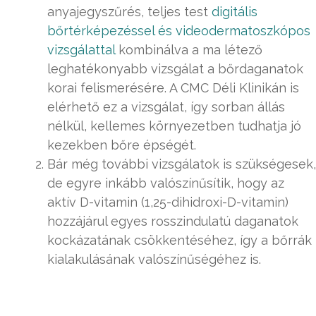
anyajegyszűrés, teljes test
digitális
bőrtérképezéssel és videodermatoszkópos
vizsgálattal
kombinálva a ma létező
leghatékonyabb vizsgálat a bőrdaganatok
korai felismerésére. A CMC Déli Klinikán is
elérhető ez a vizsgálat, így sorban állás
nélkül, kellemes környezetben tudhatja jó
kezekben bőre épségét.
Bár még további vizsgálatok is szükségesek,
de egyre inkább valószínűsítik, hogy az
aktív D-vitamin (1,25-dihidroxi-D-vitamin)
hozzájárul egyes rosszindulatú daganatok
kockázatának csökkentéséhez, így a bőrrák
kialakulásának valószínűségéhez is.