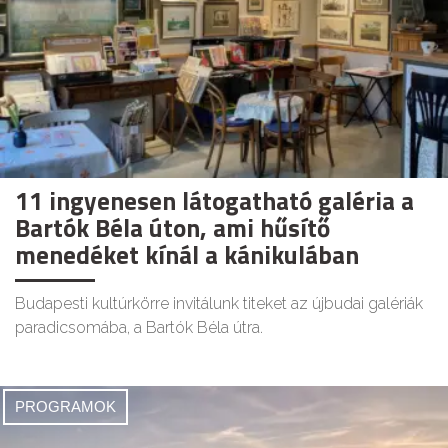
11 ingyenesen látogatható galéria a
Bartók Béla úton, ami hűsítő
menedéket kínál a kánikulában
Budapesti kultúrkörre invitálunk titeket az újbudai galériák
paradicsomába, a Bartók Béla útra.
PROGRAMOK