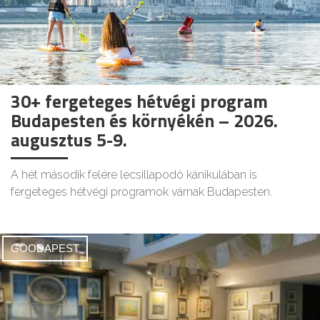
30+ fergeteges hétvégi program
Budapesten és környékén – 2026.
augusztus 5-9.
A hét második felére lecsillapodó kánikulában is
fergeteges hétvégi programok várnak Budapesten.
GOODAPEST