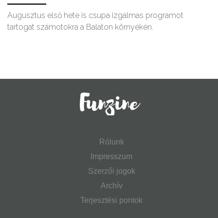
Augusztus első hete is csupa izgalmas programot
tartogat számotokra a Balaton környékén.
Rólunk
Impresszum
Szerzői jogok
Archív
Terjesztési pontok