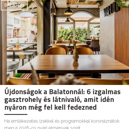
BALATON
Újdonságok a Balatonnál: 6 izgalmas
gasztrohely és látnivaló, amit idén
nyáron még fel kell fedezned
Ha emlékezetes ízekkel és programokkal koronáznátok
meg a 2026-os nyári élmények sorát.