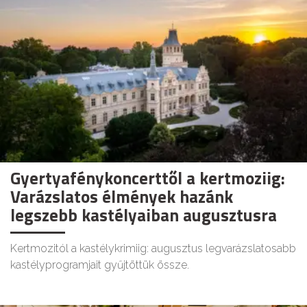
Gyertyafénykoncerttől a kertmoziig:
Varázslatos élmények hazánk
legszebb kastélyaiban augusztusra
Kertmozitól a kastélykrimiig: augusztus legvarázslatosabb
kastélyprogramjait gyűjtöttük össze.