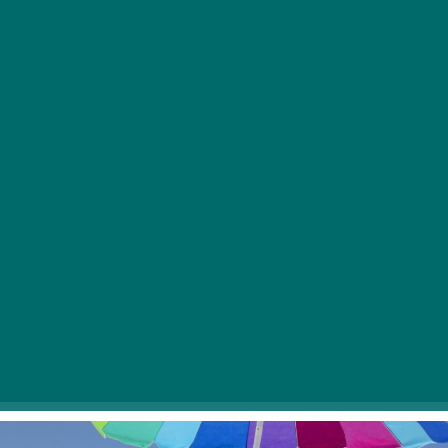
Közeledik a nyár és a jó idő, aminek a legtöbben
nagyon örülünk. A nyár közeledtével azonban
láthatatlan veszélyek is leselkednek ránk,
főképp, ha szeretjük a szabadban tölteni a derűs,
napos nappalokat. Márpedig minden bizonnyal
legtöbbünk, ahogy jön a jó idő, vágyik a szabad
levegőre a hosszú és borongós, hideg tél után.