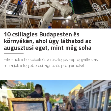
10 csillagles Budapesten és
környékén, ahol úgy láthatod az
augusztusi eget, mint még soha
Érkeznek a Perseidák és a részleges napfogyatkozás:
mutatjuk a legjobb csillagnézős programokat!
GOODAPEST