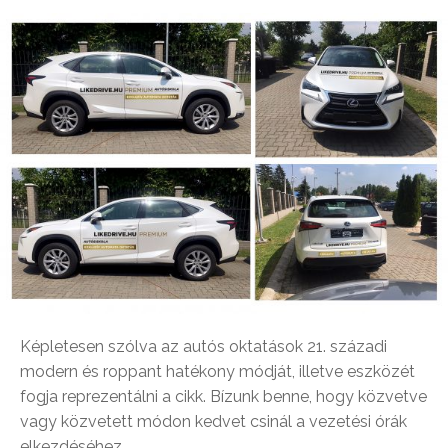
Képletesen szólva az autós oktatások 21. századi
modern és roppant hatékony módját, illetve eszközét
fogja reprezentálni a cikk. Bízunk benne, hogy közvetve
vagy közvetett módon kedvet csinál a vezetési órák
elkezdéséhez.