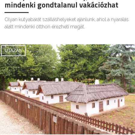
mindenki gondtalanul vakációzhat
Olyan kutyabarát szálláshelyeket ajánlunk, ahol a nyaralás
alatt mindenki otthon érezheti magát.
UTAZÁS