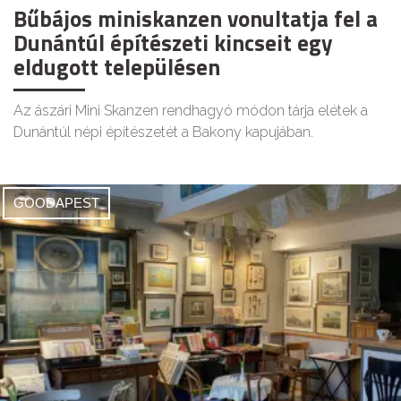
Bűbájos miniskanzen vonultatja fel a
Dunántúl építészeti kincseit egy
eldugott településen
Az ászári Mini Skanzen rendhagyó módon tárja elétek a
Dunántúl népi építészetét a Bakony kapujában.
GOODAPEST