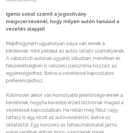
Igenis sokat számít a jogosítvány
megszerzésénél, hogy milyen autón tanulod a
vezetés alapjait
Majdhogynem ugyanolyan súlya van ennek a
kérdésnek, mint például az autós oktató személyének.
A választott autónak ugyanis stílusban, méretben és
felszereltségben is célszerű passzolnia hozzád, az
egyéniségedhez, illetve a vezetéssel kapcsolatos
preferenciáidhoz.
Különösen akkor van komolyabb jelentősége ennek a
kérdésnek, hogyha kevésbé érzed biztosnak magad a
vezetéssel kapcsolatban. Ha netán még félsz vagy
tartasz is egy kicsit az autóvezetéstől, illetve az
oktatástól. Egy korszerű és felhasználóbarát jármű
sokat segíthet abban, hogy a kezdetek minél