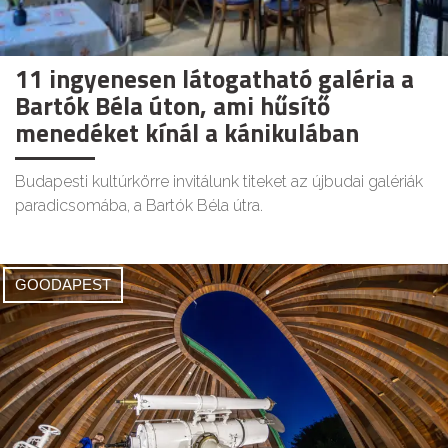
11 ingyenesen látogatható galéria a
Bartók Béla úton, ami hűsítő
menedéket kínál a kánikulában
Budapesti kultúrkörre invitálunk titeket az újbudai galériák
paradicsomába, a Bartók Béla útra.
GOODAPEST