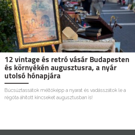
12 vintage és retró vásár Budapesten
és környékén augusztusra, a nyár
utolsó hónapjára
Búcsúztassátok méltóképp a nyarat és vadásszátok le a
régóta áhított kincseket augusztusban is!