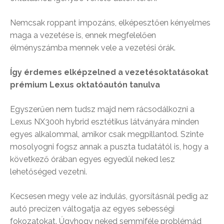
Nemcsak roppant impozáns, elképesztően kényelmes
maga a vezetése is, ennek megfelelően
élményszámba mennek vele a vezetési órák.
Így érdemes elképzelned a vezetésoktatásokat
prémium Lexus oktatóautón tanulva
Egyszerűen nem tudsz majd nem rácsodálkozni a
Lexus NX300h hybrid esztétikus látványára minden
egyes alkalommal, amikor csak megpillantod. Szinte
mosolyogni fogsz annak a puszta tudatától is, hogy a
következő órában egyes egyedül neked lesz
lehetőséged vezetni.
Kecsesen megy vele az indulás, gyorsításnál pedig az
autó precízen váltogatja az egyes sebességi
fokozatokat. Úgyhogy neked semmiféle problémád