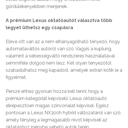
gördülékenyebben menjenek.
A prémium Lexus oktatóautót választva több
legyet üthetsz egy csapásra
Eleve ott van az a nem elhanyagolható tényező, hogy
automataváltós autóról van szó. Vagyis a kuplung,
valamint a sebességváltó rendszeres használatával
semmiféle dolgod nem lesz. Két olyan tényezőtől
szabadulhatsz meg kapásból, amelyek extrán kötik le a
figyelmet.
Persze ehhez gyorsan hozzá kell tenni, hogy a
prémium kategóriát képviselő Lexus oktatóautó
elképesztően magas színvonalat képvisel. Egész
pontosan a Lexus NX300h hybrid változatáról van szó,
amely tényleg a legmagasabb nívót képviseli az
oktatáshoz igénybe vehető autók terén.