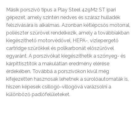
Másik porszívó típus a Play Steel 429M2 ST ipari
gépezet, amely szintén nedves és száraz hulladék
felszívására is alkalmas. Azonban kétlépcsős motorral,
poliészter szűrővel rendelkezik, amely a továbbiakban
kiegészíthető motorvédővel, HEPA-, vízlepergető
cartridge szűrőkkel és polikarbonát előszűrővel
egyaránt. A porszívókat kiegészíthetik a szőnyeg- és
kárpittisztítók a makulátlan eredmény elérése
érdekében. Továbbá a porszívókon kívül még
kifejezetten hasznosak lehetnek a súrolóautomaták is,
hiszen képesek csillogó-villogóvá varázsolni a
különböző padlófelületeket.