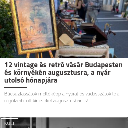
12 vintage és retró vásár Budapesten
és környékén augusztusra, a nyár
utolsó hónapjára
Búcsúztassátok méltóképp a nyarat és vadásszátok le a
régóta áhított kincseket augusztusban is!
KULT