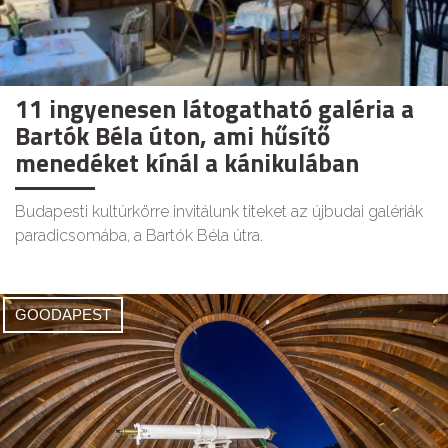
11 ingyenesen látogatható galéria a
Bartók Béla úton, ami hűsítő
menedéket kínál a kánikulában
Budapesti kultúrkörre invitálunk titeket az újbudai galériák
paradicsomába, a Bartók Béla útra.
GOODAPEST