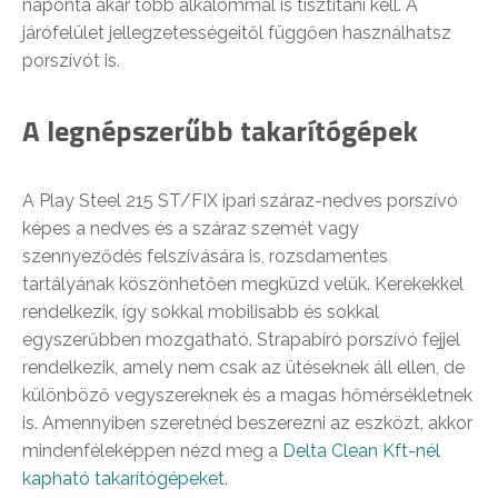
naponta akár több alkalommal is tisztítani kell. A
járófelület jellegzetességeitől függően használhatsz
porszívót is.
A legnépszerűbb takarítógépek
A Play Steel 215 ST/FIX ipari száraz-nedves porszívó
képes a nedves és a száraz szemét vagy
szennyeződés felszívására is, rozsdamentes
tartályának köszönhetően megküzd velük. Kerekekkel
rendelkezik, így sokkal mobilisabb és sokkal
egyszerűbben mozgatható. Strapabíró porszívó fejjel
rendelkezik, amely nem csak az ütéseknek áll ellen, de
különböző vegyszereknek és a magas hőmérsékletnek
is. Amennyiben szeretnéd beszerezni az eszközt, akkor
mindenféleképpen nézd meg a
Delta Clean Kft-nél
kapható takarítógépeket
.