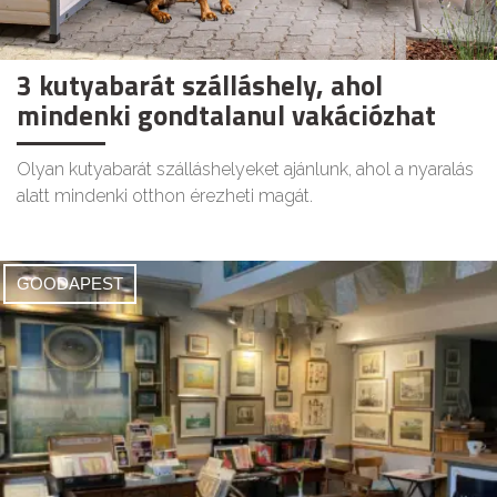
3 kutyabarát szálláshely, ahol
mindenki gondtalanul vakációzhat
Olyan kutyabarát szálláshelyeket ajánlunk, ahol a nyaralás
alatt mindenki otthon érezheti magát.
GOODAPEST