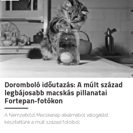
Doromboló időutazás: A múlt század
legbájosabb macskás pillanatai
Fortepan-fotókon
A Nemzetközi Macskanap alkalmából válogatást
készítettünk a múlt század fotóiból.