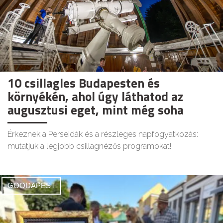
10 csillagles Budapesten és
környékén, ahol úgy láthatod az
augusztusi eget, mint még soha
Érkeznek a Perseidák és a részleges napfogyatkozás:
mutatjuk a legjobb csillagnézős programokat!
GOODAPEST