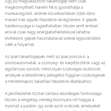
Egy jól megválasztott takarítógép nem csak
megkönnyítheti, hanem fel is gyorsíthatja a
munkavégzést, aminek következtében több időd
marad más egyéb feladatok elvégzésére. A gépek
hatékonysága is tagadhatatlan, hiszen amit emberi
erővel csak nagy energiabefektetéssel lehetne
kivitelezni, gépek használatával sokkal egyszerűbbé
válik a folyamat.
Az ipari takarítógépek, mint az ipari porszívó, a
súrolóautomaták, a szőnyeg- és kárpittisztítók vagy az
egytárcsás súrolók, mind olyan szükséges eszközök,
amelyek a létesítmény jellegétől függően szükségesek
a mindennapos takarítási feladatok ellátásához.
A járófelületek tisztán tartása elsődleges fontosságú,
hiszen a rengeteg vendég bizonyára ott hagyja a
nyomát a padlón, így ezek azok a részek, amelyeket