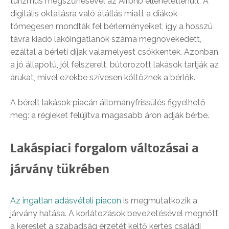
turizmus megszűnésével az Airbnb ellehetetlenült. A
digitális oktatásra való átállás miatt a diákok
tömegesen mondták fel bérleményeiket, így a hosszú
távra kiadó lakóingatlanok száma megnövekedett,
ezáltal a bérleti díjak valamelyest csökkentek. Azonban
a jó állapotú, jól felszerelt, bútorozott lakások tartják az
árukat, mivel ezekbe szívesen költöznek a bérlők.
A bérelt lakások piacán állományfrissülés figyelhető
meg: a régieket felújítva magasabb áron adják bérbe.
Lakáspiaci forgalom változásai a
járvány tükrében
Az ingatlan adásvételi piacon
is megmutatkozik a
járvány hatása. A korlátozások bevezetésével megnőtt
a kereslet a szabadság érzetét keltő kertes családi