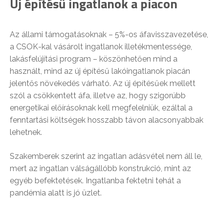
Új építésű ingatlanok a piacon
Az állami támogatásoknak – 5%-os áfavisszavezetése,
a CSOK-kal vásárolt ingatlanok illetékmentessége,
lakásfelújítási program – köszönhetően mind a
használt, mind az új építésű lakóingatlanok piacán
jelentős növekedés várható. Az új építésűek mellett
szól a csökkentett áfa, illetve az, hogy szigorúbb
energetikai előírásoknak kell megfelelniük, ezáltal a
fenntartási költségek hosszabb távon alacsonyabbak
lehetnek.
Szakemberek szerint az ingatlan adásvétel nem áll le,
mert az ingatlan válságállóbb konstrukció, mint az
egyéb befektetések. Ingatlanba fektetni tehát a
pandémia alatt is jó üzlet.