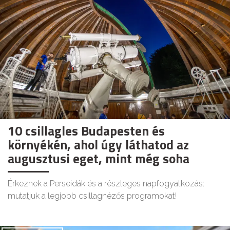
10 csillagles Budapesten és
környékén, ahol úgy láthatod az
augusztusi eget, mint még soha
Érkeznek a Perseidák és a részleges napfogyatkozás:
mutatjuk a legjobb csillagnézős programokat!