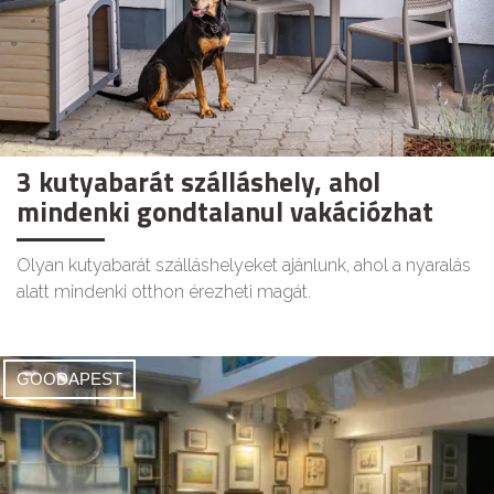
3 kutyabarát szálláshely, ahol
mindenki gondtalanul vakációzhat
Olyan kutyabarát szálláshelyeket ajánlunk, ahol a nyaralás
alatt mindenki otthon érezheti magát.
GOODAPEST