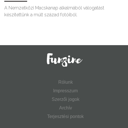
A Nemzetközi Macskanap alkalmából válogatást
készítettünk a múlt század fotóiból.
Rólunk
Impresszum
Szerzői jogok
Archív
Terjesztési pontok