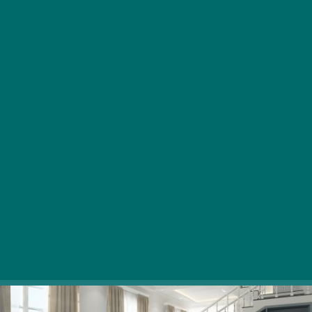
A tavaly kitört világjárvány idén is velünk marad,
így már szinte szerves része mindennapi
életünknek. Nemcsak az egyes emberekre,
hanem a gazdaságra is hatással van.