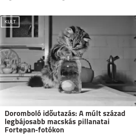
KULT
Doromboló időutazás: A múlt század
legbájosabb macskás pillanatai
Fortepan-fotókon