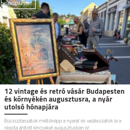
GOODAPEST
12 vintage és retró vásár Budapesten
és környékén augusztusra, a nyár
utolsó hónapjára
Búcsúztassátok méltóképp a nyarat és vadásszátok le a
régóta áhított kincseket augusztusban is!