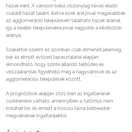
házak iránt. A városon belül viszonylag kevés eladó
családi házat találni, illetve ezek árai jóval magasabbak
az agglomeráció településein található házak árainál,
így a kisebb településekre jóval nagyobb a kiköltözők
aránya.
Szakértők szerint ez azonban csak átmeneti jelenség,
bár az elmúlt évtized tapasztalatai alapján
elmondható, hogy szinte állandó telítődés és
visszaáramlás figyelhető meg a nagyvárosok és az
agglomerációs települések között.
A prognózisok alapján 2021-ben az ingatlanárak
csökkenése várható, amennyiben a turizmus nem
indulhat be, és emiatt a hosszú távra bérbeadók
megválnának ingatlanjaiktól.