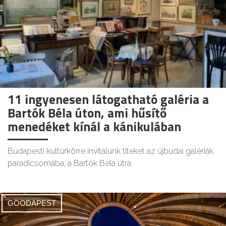
11 ingyenesen látogatható galéria a
Bartók Béla úton, ami hűsítő
menedéket kínál a kánikulában
Budapesti kultúrkörre invitálunk titeket az újbudai galériák
paradicsomába, a Bartók Béla útra.
GOODAPEST