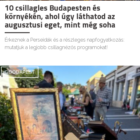
10 csillagles Budapesten és
környékén, ahol úgy láthatod az
augusztusi eget, mint még soha
Érkeznek a Perseidák és a részleges napfogyatkozás:
mutatjuk a legjobb csillagnézős programokat!
GOODAPEST