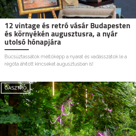
12 vintage és retró vásár Budapesten
és környékén augusztusra, a nyár
utolsó hónapjára
Búcsúztassátok méltóképp a nyarat és vadásszátok le a
régóta áhított kincseket augusztusban is!
GASZTRO