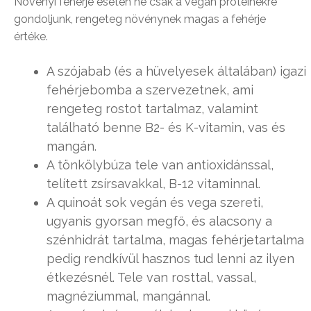
Növényi fehérje esetén ne csak a vegán proteinekre
gondoljunk, rengeteg növénynek magas a fehérje
értéke.
A szójabab (és a hüvelyesek általában) igazi
fehérjebomba a szervezetnek, ami
rengeteg rostot tartalmaz, valamint
található benne B2- és K-vitamin, vas és
mangán.
A tönkölybúza tele van antioxidánssal,
telített zsírsavakkal, B-12 vitaminnal.
A quinoát sok vegán és vega szereti,
ugyanis gyorsan megfő, és alacsony a
szénhidrát tartalma, magas fehérjetartalma
pedig rendkívül hasznos tud lenni az ilyen
étkezésnél. Tele van rosttal, vassal,
magnéziummal, mangánnal.