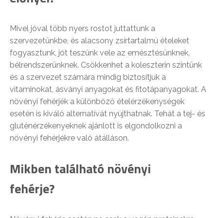
Mivel jóval több nyers rostot juttattunk a
szervezetünkbe, és alacsony zsírtartalmú ételeket
fogyasztunk, jót teszünk vele az emésztésünknek,
bélrendszerünknek. Csökkenhet a koleszterin szintünk
és a szervezet számára mindig biztosítjuk a
vitaminokat, ásványi anyagokat és fitotápanyagokat. A
növényi fehérjék a különböző ételérzékenységek
esetén is kiváló alternatívát nyújthatnak. Tehát a tej- és
gluténérzékenyeknek ajánlott is elgondolkozni a
növényi fehérjékre való átálláson.
Mikben található növényi
fehérje?