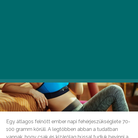
fejlődéséhez és egészségéhez.
Egy átlagos felnőtt ember napi fehérjeszükséglete 70-
100 gramm körüli. A legtöbben abban a tudatban
vannak, hogy csak és kizárólag hússal tudjuk bevinni a