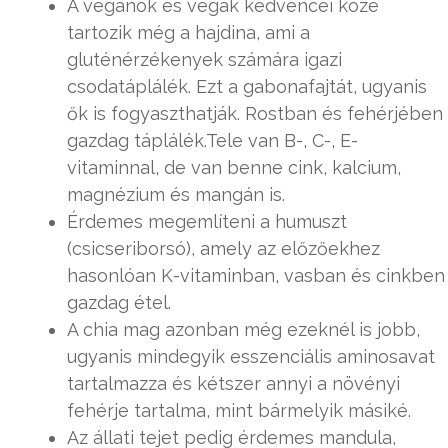
A vegánok és vegák kedvencei közé
tartozik még a hajdina, ami a
gluténérzékenyek számára igazi
csodatáplálék. Ezt a gabonafajtát, ugyanis
ők is fogyaszthatják. Rostban és fehérjében
gazdag táplálék.Tele van B-, C-, E-
vitaminnal, de van benne cink, kalcium,
magnézium és mangán is.
Érdemes megemlíteni a humuszt
(csicseriborsó), amely az előzőekhez
hasonlóan K-vitaminban, vasban és cinkben
gazdag étel.
A chia mag azonban még ezeknél is jobb,
ugyanis mindegyik esszenciális aminosavat
tartalmazza és kétszer annyi a növényi
fehérje tartalma, mint bármelyik másiké.
Az állati tejet pedig érdemes mandula,