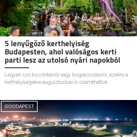
5 lenyűgöző kerthelyiség
Budapesten, ahol valóságos kerti
parti lesz az utolsó nyári napokból
Legyen szó koccintásról vagy bográcsozásról, ezekre a
kerthelyiségekre augusztusban is számíthattok.
GOODAPEST