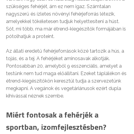
szükséges fehérjét, ám ez nem igaz. Számtalan
nagyszerű és ízletes növényi fehérjeforrás létezik,
amelyekkel tökéletesen tudjuk helyettesíteni a húst.
Sőt, mi több, ma már étrend-kiegészítők formájában is
pótolhatjuk a proteint.
Az állati eredetű fehérjeforrások közé tartozik a hús, a
tojás, és a tej. A fehérjéket aminosavak alkotják.
Pontosabban 20, amelyből 9 esszenciális, amelyet a
testünk nem tud maga előállítani. Ezeket táplálékon és
étrend-kiegészítőkön keresztül tudja a szervezetünk
megkapni. A vegánok és vegetáriánusok ezért dupla
kihívással néznek szembe.
Miért fontosak a fehérjék a
sportban, izomfejlesztésben?