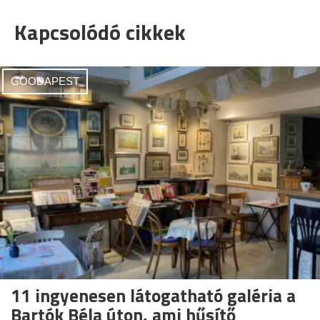
Kapcsolódó cikkek
GOODAPEST
11 ingyenesen látogatható galéria a
Bartók Béla úton, ami hűsítő