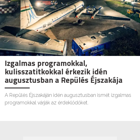
Izgalmas programokkal,
kulisszatitkokkal érkezik idén
augusztusban a Repülés Éjszakája
A Repülés Éjszakáján idén augusztusban ismét izgalmas
programokkal várják az érdeklődőket.