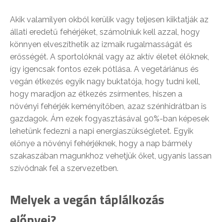
Akik valamilyen okból kerülik vagy teljesen kiiktatják az
állati eredetű fehérjéket, számolniuk kell azzal, hogy
könnyen elveszíthetik az izmaik rugalmasságát és
erősségét. A sportolóknál vagy az aktív életet élőknek,
így igencsak fontos ezek pótlása. A vegetáriánus és
vegán étkezés egyik nagy buktatója, hogy tudni kell,
hogy maradjon az étkezés zsírmentes, hiszen a
növényi fehérjék keményítőben, azaz szénhidrátban is
gazdagok. Ám ezek fogyasztásával 90%-ban képesek
lehetünk fedezni a napi energiaszükségletet. Egyik
előnye a növényi fehérjéknek, hogy a nap bármely
szakaszában magunkhoz vehetjük őket, ugyanis lassan
szívódnak fel a szervezetben.
Melyek a vegán táplálkozás
előnyei?