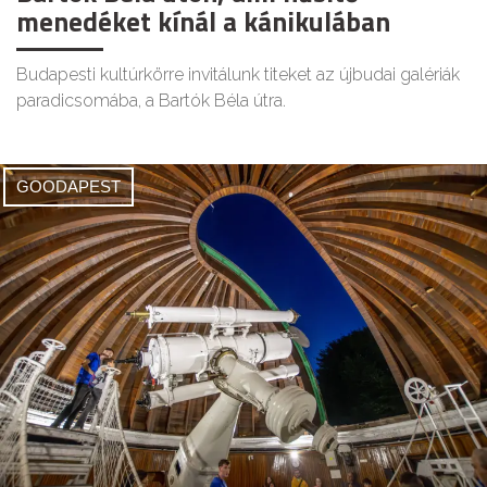
menedéket kínál a kánikulában
Budapesti kultúrkörre invitálunk titeket az újbudai galériák
paradicsomába, a Bartók Béla útra.
GOODAPEST