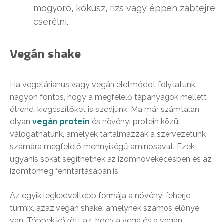
mogyoró, kókusz, rizs vagy éppen zabtejre
cserélni.
Vegán shake
Ha vegetáriánus vagy vegán életmódot folytatunk
nagyon fontos, hogy a megfelelő tápanyagok mellett
étrend-kiegészítőket is szedjünk. Ma már számtalan
olyan
vegán protein
és növényi protein közül
válogathatunk, amelyek tartalmazzák a szervezetünk
számára megfelelő mennyiségű aminosavat. Ezek
ugyanis sokat segíthetnek az izomnövekedésben és az
izomtömeg fenntartásában is.
Az egyik legkedveltebb formája a növényi fehérje
turmix, azaz vegán shake, amelynek számos előnye
van. Többek között az, hogy a vega és a vegán