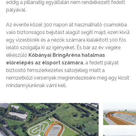
eddig a pillanatig egyáltalán nem rendelkezett fedett
pályával.
Az évente közel 300 napon át használható csarnokba
való biztonságos bejutást alagút segíti majd, ezen kívül
egy vizesblokk és a nézők számára kialakított 100 fős
lelátó szolgálja ki az igényeket. És bár az év végére
elkészülő
Kőbányai BringAréna hatalmas
előrelépés az élsport számára
, a fedett pályát
biztosító fémszerkezetes sátorjelleg miatt a
nemzetközi versenyek megrendezésére még egy kicsit
mindannyiunknak várni kell.