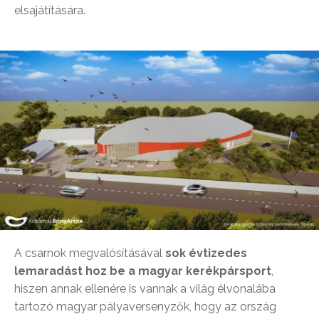
elsajátítására.
A csarnok megvalósításával
sok évtizedes
lemaradást hoz be a magyar kerékpársport
,
hiszen annak ellenére is vannak a világ élvonalába
tartozó magyar pályaversenyzők, hogy az ország