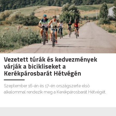
Vezetett túrák és kedvezmények
várják a bicikliseket a
Kerékpárosbarát Hétvégén
Szeptember 16-án és 17-én országszerte első
alkalommal rendezik meg a Kerékpárosbarát Hétvégét.