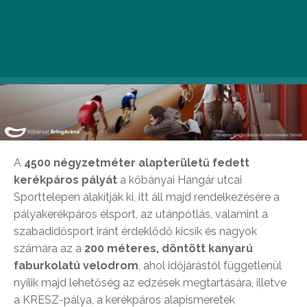
A
4500 négyzetméter alapterületű fedett
kerékpáros pályát
a kőbányai Hangár utcai
Sporttelepen alakítják ki, itt áll majd rendelkezésére a
pályakerékpáros élsport, az utánpótlás, valamint a
szabadidősport iránt érdeklődő kicsik és nagyok
számára az a
200 méteres, döntött kanyarú
faburkolatú velodrom
, ahol időjárástól függetlenül
nyílik majd lehetőség az edzések megtartására, illetve
a KRESZ-pálya, a kerékpáros alapismeretek