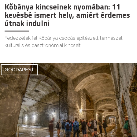
Kőbánya kincseinek nyomában: 11
kevésbé ismert hely, amiért érdemes
útnak indulni
Fedezzétek fel Kőbánya csodás építészeti, természeti,
kulturális és gasztronómiai kincseit!
GOODAPEST