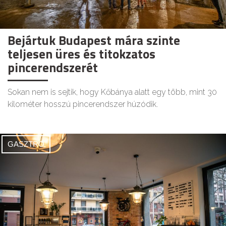
Bejártuk Budapest mára szinte
teljesen üres és titokzatos
pincerendszerét
Sokan nem is sejtik, hogy Kőbánya alatt egy több, mint 30
kilométer hosszú pincerendszer húzódik.
GASZTRO