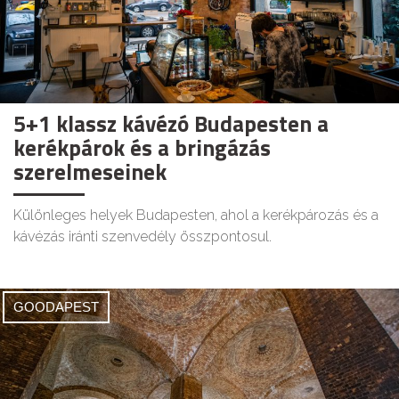
5+1 klassz kávézó Budapesten a
kerékpárok és a bringázás
szerelmeseinek
Különleges helyek Budapesten, ahol a kerékpározás és a
kávézás iránti szenvedély összpontosul.
GOODAPEST