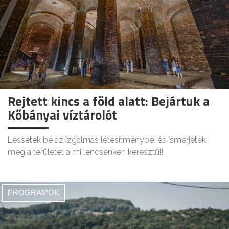
Rejtett kincs a föld alatt: Bejártuk a
Kőbányai víztárolót
Lessetek be az izgalmas létesítménybe, és ismerjétek
meg a területet a mi lencsénken keresztül!
PROGRAMOK