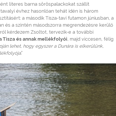
ént literes barna söröspalackokat szállít
 tavalyi évhez hasonlóan tehát idén is három
sztításért: a második Tisza-tavi futamon júniusban, a
ban és a szintén másodszorra megrendezésre kerülő
ról kérdezem Zsoltot, tervezik-e a további
 a Tisza és annak mellékfolyói
, majd viccesen, félig
pján lehet, hogy egyszer a Dunára is elkerülünk,
lékfolyója
.”