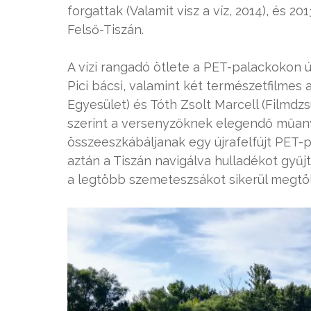
forgattak (Valamit visz a víz, 2014), és 
Felső-Tiszán.
A vízi rangadó ötlete a PET-palackokon ú
Pici bácsi, valamint két természetfilmes 
Egyesület) és Tóth Zsolt Marcell (Filmdzs
szerint a versenyzőknek elegendő műanya
összeeszkábáljanak egy újrafelfújt PET-
aztán a Tiszán navigálva hulladékot gyűj
a legtöbb szemeteszsákot sikerül megtöl