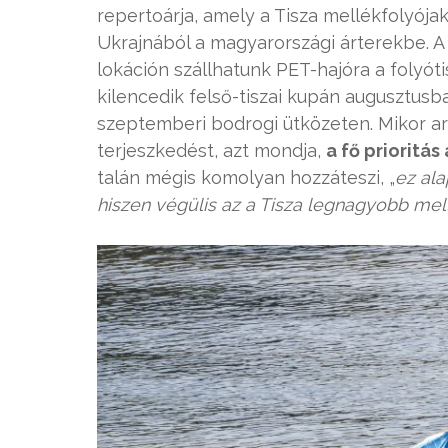
repertoárja, amely a Tisza mellékfolyójak
Ukrajnából a magyarországi árterekbe. A
lokáción szállhatunk PET-hajóra a folyóti
kilencedik felső-tiszai kupán augusztus
szeptemberi bodrogi ütközeten. Mikor ar
terjeszkedést, azt mondja,
a fő prioritás
talán mégis komolyan hozzáteszi, „
ez ala
hiszen végülis az a Tisza legnagyobb mel