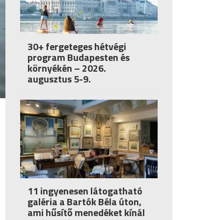
30+ fergeteges hétvégi
program Budapesten és
környékén – 2026.
augusztus 5-9.
11 ingyenesen látogatható
galéria a Bartók Béla úton,
ami hűsítő menedéket kínál