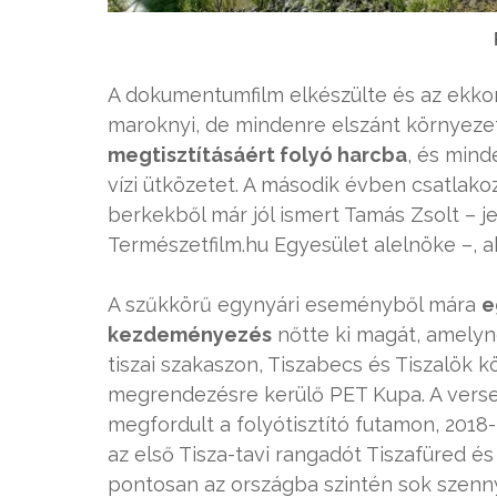
A dokumentumfilm elkészülte és az ekko
maroknyi, de mindenre elszánt környeze
megtisztításáért folyó harcba
, és min
vízi ütközetet. A második évben csatlak
berkekből már jól ismert Tamás Zsolt – j
Természetfilm.hu Egyesület alelnöke –, 
A szűkkörű egynyári eseményből mára
e
kezdeményezés
nőtte ki magát, amelyn
tiszai szakaszon, Tiszabecs és Tiszalök 
megrendezésre kerülő PET Kupa. A vers
megfordult a folyótisztító futamon, 2018
az első Tisza-tavi rangadót Tiszafüred és
pontosan az országba szintén sok szen