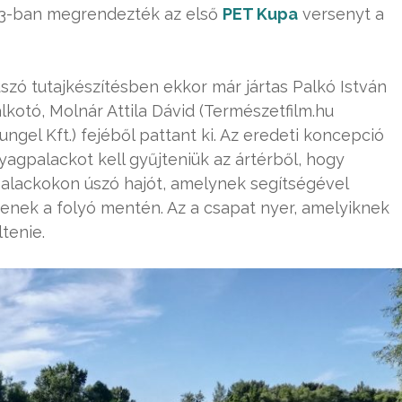
2013-ban megrendezték az első
PET Kupa
versenyt a
szó tutajkészítésben ekkor már jártas Palkó István
alkotó, Molnár Attila Dávid (Természetfilm.hu
ungel Kft.) fejéből pattant ki. Az eredeti koncepció
gpalackot kell gyűjteniük az ártérből, hogy
palackokon úszó hajót, amelynek segítségével
tenek a folyó mentén. Az a csapat nyer, amelyiknek
tenie.