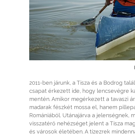
2011-ben járunk, a Tisza és a Bodrog tal
csapat érkezett ide, hogy lencsevégre ka
mentén. Amikor megérkezett a tavaszi ár
madarak fészkét mossa el, hanem pillepa
Romániából. Utánajárva a jelenségnek, m
visszatérő nehézséget jelent a Tisza ma
és városok életében. A tízezrek mindenna