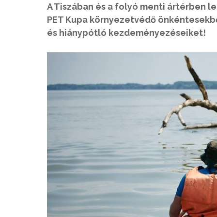
A Tiszában és a folyó menti ártérben 
PET Kupa környezetvédő önkéntesekből
és hiánypótló kezdeményezéseiket!