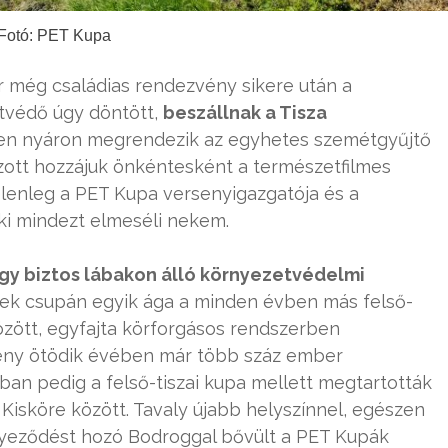
Fotó: PET Kupa
r még családias rendezvény sikere után a
tvédő úgy döntött,
beszállnak a Tisza
den nyáron megrendezik az egyhetes szemétgyűjtő
ozott hozzájuk önkéntesként a természetfilmes
elenleg a PET Kupa versenyigazgatója és a
aki mindezt elmeséli nekem.
gy biztos lábakon álló környezetvédelmi
ek csupán egyik ága a minden évben más felső-
között, egyfajta körforgásos rendszerben
eny ötödik évében már több száz ember
-ban pedig a felső-tiszai kupa mellett megtartották
 Kisköre között. Tavaly újabb helyszínnel, egészen
nyeződést hozó Bodroggal bővült a PET Kupák