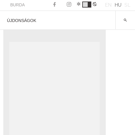
EN
HU
SL
BURDA
ÚJDONSÁGOK