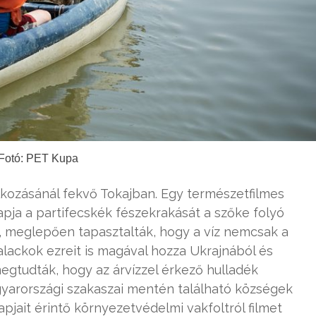
Fotó: PET Kupa
álkozásánál fekvő Tokajban. Egy természetfilmes
pja a partifecskék fészekrakását a szőke folyó
, meglepően tapasztalták, hogy a víz nemcsak a
lackok ezreit is magával hozza Ukrajnából és
egtudták, hogy az árvízzel érkező hulladék
gyarországi szakaszai mentén található községek
pjait érintő környezetvédelmi vakfoltról filmet