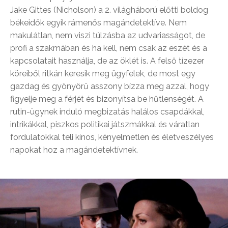
Jake Gittes (Nicholson) a 2. világháború előtti boldog
békeidők egyik rámenős magándetektíve. Nem
makulátlan, nem viszi túlzásba az udvariasságot, de
profi a szakmában és ha kell, nem csak az eszét és a
kapcsolatait használja, de az öklét is. A felső tízezer
köreiből ritkán keresik meg ügyfelek, de most egy
gazdag és gyönyörű asszony bízza meg azzal, hogy
figyelje meg a férjét és bizonyítsa be hűtlenségét. A
rutin-ügynek induló megbizatás halálos csapdákkal,
intrikákkal, piszkos politikai játszmákkal és váratlan
fordulatokkal teli kínos, kényelmetlen és életveszélyes
napokat hoz a magándetektívnek.