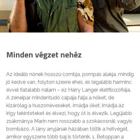
Minden végzet nehéz
Az ideális nőnek hosszú combja, pompás alakja, mindig
jó kedve van, folyton szexre éhes, és legalább harminc
évvel fiatalabb nálam – ez Harry Langer életfilozófiája.
A zeneipar mindentudó cápája falja a nőket, de
kizárólag a huszonéveseket. Imádja őket, imádja az
irigy tekinteteket és élvezi, hogy őt is élvezik. Legújabb
zsákmánya Marin nem rosszabb a szokásosnál: vagyis
bombázó. A lány anyjának házában töltik a hétvégét,
amikor egyszerre több baj is történik. 1. Betoppan a