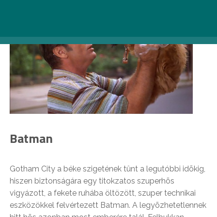
Batman
Gotham City a béke szigetének tûnt a legutóbbi idõkig,
hiszen biztonságára egy titokzatos szuperhõs
vigyázott, a fekete ruhába öltözött, szuper technikai
eszközökkel felvértezett Batman. A legyõzhetetlennek