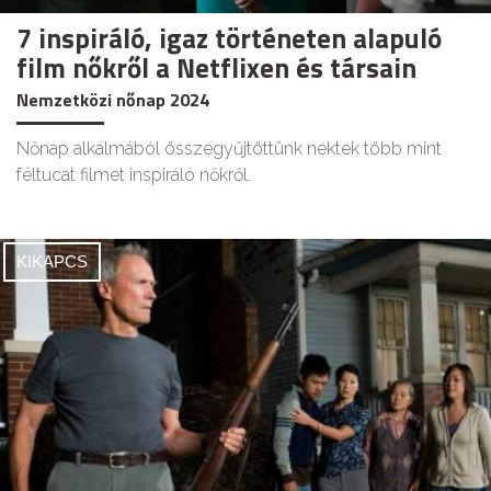
7 inspiráló, igaz történeten alapuló
film nőkről a Netflixen és társain
Nemzetközi nőnap 2024
Nőnap alkalmából összegyűjtöttünk nektek több mint
féltucat filmet inspiráló nőkről.
KIKAPCS