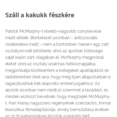
Száll a kakukk fészkére
Patrick McMurphy-t kisebb-nagyobb csínytevései
miatt elítélik. Büntetését azonban – antiszociális
viselkedése miatt – nem a börtönben, hanem egy zárt
osztályon kell letöltenie, ahol az ápoltak többsége
saját külön zárt világában él. McMurphy megpróbál
életet vinni az osztály unalmas hétköznapjaiba,
megpróbálja kizökkenteni a betegeket apátiájukból és
rádöbbenteni őket arra, hogy még ilyen állapotukban is
ragaszkodniuk kell alapvető emberi jogaikhoz. Az
ápolók azonban nem nézik jó szemmel a lázadást, és
minden eszközt bevetnek, hogy megtörjék McMurphy-
t. Ken Kesey nagyszerű regényének szenzációs, immár
klasszikus filmadaptációja, amely bemutatása évében
az öt fő kategóriában (köztük a legjobb férfi