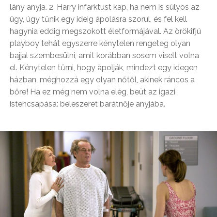
lány anyja. 2. Harry infarktust kap, ha nem is súlyos az
ügy, úgy tűnik egy ideig ápolásra szorul, és fel kell
hagynia eddig megszokott életformájával. Az örökifjú
playboy tehát egyszerre kénytelen rengeteg olyan
bajjal szembesülni, amit korábban sosem viselt volna
el. Kénytelen tűrni, hogy ápolják, mindezt egy idegen
házban, méghozzá egy olyan nőtől, akinek ráncos a
bőre! Ha ez még nem volna elég, beüt az igazi
istencsapása: beleszeret barátnője anyjába.