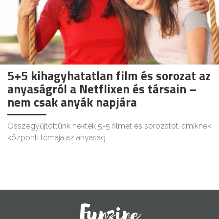
5+5 kihagyhatatlan film és sorozat az
anyaságról a Netflixen és társain –
nem csak anyák napjára
Összegyűjtöttünk nektek 5-5 filmet és sorozatot, amiknek
központi témája az anyaság.