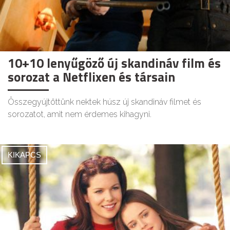
10+10 lenyűgöző új skandináv film és
sorozat a Netflixen és társain
Összegyújtöttünk nektek húsz új skandináv filmet és
sorozatot, amit nem érdemes kihagyni.
KIKAPCS