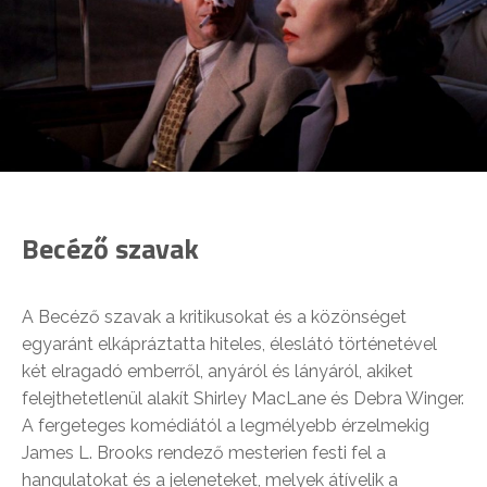
Becéző szavak
A Becéző szavak a kritikusokat és a közönséget
egyaránt elkápráztatta hiteles, éleslátó történetével
két elragadó emberről, anyáról és lányáról, akiket
felejthetetlenül alakít Shirley MacLane és Debra Winger.
A fergeteges komédiától a legmélyebb érzelmekig
James L. Brooks rendező mesterien festi fel a
hangulatokat és a jeleneteket, melyek átívelik a