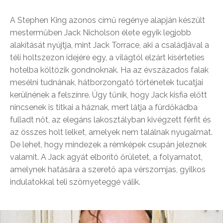
A Stephen King azonos című regénye alapján készült
mesterműben Jack Nicholson élete egyik legjobb
alakítását nyújtja, mint Jack Torrace, aki a családjával a
téli holtszezon idejére egy, a világtól elzárt kísérteties
hotelba költözik gondnoknak. Ha az évszázados falak
mesélni tudnának, hátborzongató történetek tucatjai
kerülnének a felszínre. Úgy tűnik, hogy Jack kisfia előtt
nincsenek is titkai a háznak, mert látja a fürdőkádba
fulladt nőt, az elegáns lakosztályban kivégzett férfit és
az összes holt lelket, amelyek nem találnak nyugalmat.
De lehet, hogy mindezek a rémképek csupán jeleznek
valamit. A Jack agyát elborító őrületet, a folyamatot,
amelynek hatására a szerető apa vérszomjas, gyilkos
indulatokkal teli szörnyeteggé válik.