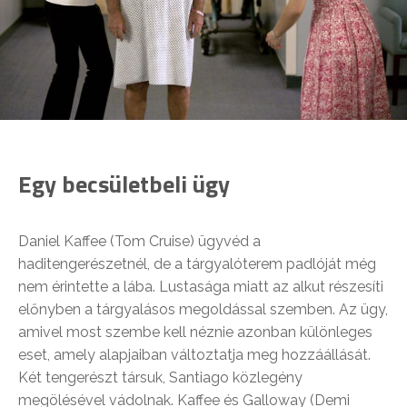
Egy becsületbeli ügy
Daniel Kaffee (Tom Cruise) ügyvéd a
haditengerészetnél, de a tárgyalóterem padlóját még
nem érintette a lába. Lustasága miatt az alkut részesíti
előnyben a tárgyalásos megoldással szemben. Az ügy,
amivel most szembe kell néznie azonban különleges
eset, amely alapjaiban változtatja meg hozzáállását.
Két tengerészt társuk, Santiago közlegény
megölésével vádolnak. Kaffee és Galloway (Demi