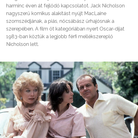
harminc éven át fejlődő kapcsolatot. Jack Nicholson
nagyszerű komikus alakítást nyújt MacLaine
szomszédjának, a piás, nőcsábász űrhajósnak a
szerepében. A film öt kategóriában nyert Oscar-díjat
1983-ban köztük a legjobb férfi mellékszereplő
Nicholson lett.