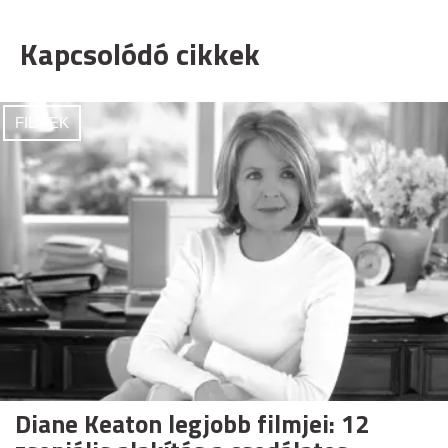
Kapcsolódó cikkek
FILMEK
Diane Keaton legjobb filmjei: 12