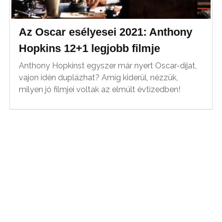
Az Oscar esélyesei 2021: Anthony
Hopkins 12+1 legjobb filmje
Anthony Hopkinst egyszer már nyert Oscar-díjat,
vajon idén duplázhat? Amíg kiderül, nézzük,
milyen jó filmjei voltak az elmúlt évtizedben!