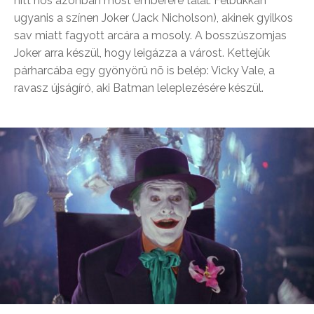
hitt hõs azonban most emberére talál. Felbukkan
ugyanis a színen Joker (Jack Nicholson), akinek gyilkos
sav miatt fagyott arcára a mosoly. A bosszúszomjas
Joker arra készül, hogy leigázza a várost. Kettejük
párharcába egy gyönyörû nõ is belép: Vicky Vale, a
ravasz újságíró, aki Batman leleplezésére készül.