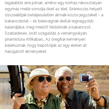
legalábbis erre jutnak, amikor egy kórház rákosztályán
egymás mellé sorsolja őket az élet. Siránkozás helyett
összeállítják beteljesületlen álmaik közös jegyzékét – a
bakancslistát – és belevágnak életük legnagyobb
kalandjába, még mielőtt feldobnák a bakancsot.
Szabadesés, őrült száguldás a versenypályán,
piramistúra Afrikában… Az öregfiúk keményen
belehúznak, hogy bepótolják az egy életen át
halogatott élményeket.