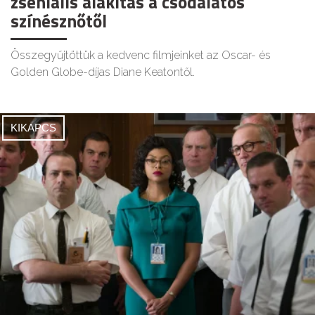
zseniális alakítás a csodálatos
színésznőtől
Összegyűjtöttük a kedvenc filmjeinket az Oscar- és
Golden Globe-díjas Diane Keatontől.
KIKAPCS