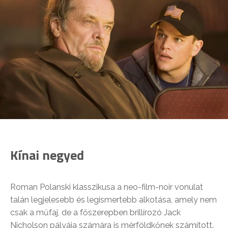
Kínai negyed
Roman Polanski klasszikusa a neo-film-noir vonulat
talán legjelesebb és legismertebb alkotása, amely nem
csak a műfaj, de a főszerepben brillírozó Jack
Nicholson pályája számára is mérföldkőnek számított.