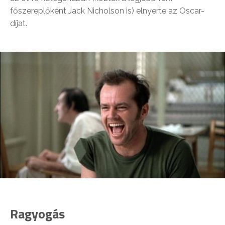
főszereplőként Jack Nicholson is) elnyerte az Oscar-
díjat.
Ragyogás