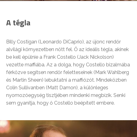
A tégla
Billy Costigan (Leonardo DiCaprio), az újonc rendőr
alvilági környezetben nőtt fel. Ő az ideális tégla, akinek
be kell épülnie a Frank Costello (Jack Nickolson)
vezette maffiába. Az a dolga, hogy Costello bizalmába
férkőzve segítsen rendőr feletteseinek (Mark Wahlberg
és Martin Sheen) lebuktatni a maffiózót. Mindeközben
Colin Sullivanben (Matt Damon), a különleges
nyomozóegység tisztjében mindenki megbízik. Senki
sem gyanítja, hogy ő Costello beépített embere.