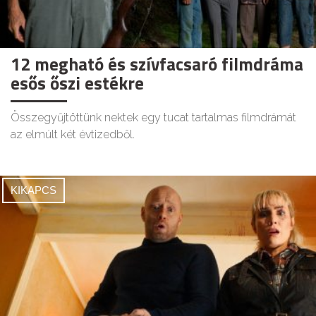
12 megható és szívfacsaró filmdráma
esős őszi estékre
Összegyűjtöttünk nektek egy tucat tartalmas filmdrámát
az elmúlt két évtizedből.
KIKAPCS