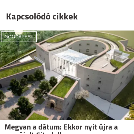
Kapcsolódó cikkek
GOODAPEST
Megvan a dátum: Ekkor nyit újra a