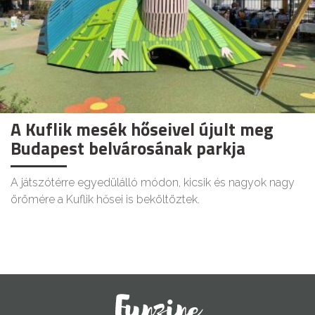
A Kuflik mesék hőseivel újult meg
Budapest belvárosának parkja
A játszótérre egyedülálló módon, kicsik és nagyok nagy
örömére a Kuflik hősei is beköltöztek.