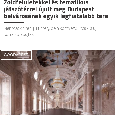
Zöldfelületekkel és tematikus
játszótérrel újult meg Budapest
belvárosának egyik legfiatalabb tere
Nemcsak a tér újult meg, de a környező utcák is új
köntösbe bújtak.
GOODAPEST