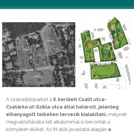
A szabadidőparkot a
II. kerületi Csalit utca-
Csatárka út-Szikla utca által határolt, jelenleg
elhanyagolt telkeken tervezik kialakítani,
melynek
megvalósításába két alkalommal is bevonták a
környéken élőket. Az itt élők javaslatai alapján
a