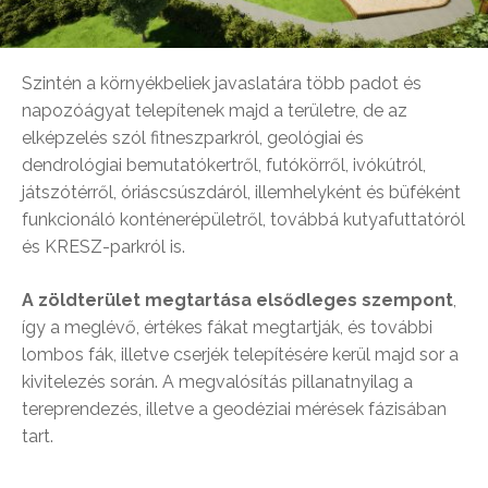
Szintén a környékbeliek javaslatára több padot és
napozóágyat telepítenek majd a területre, de az
elképzelés szól fitneszparkról, geológiai és
dendrológiai bemutatókertről, futókörről, ivókútról,
játszótérről, óriáscsúszdáról, illemhelyként és büféként
funkcionáló konténerépületről, továbbá kutyafuttatóról
és KRESZ-parkról is.
A zöldterület megtartása elsődleges szempont
,
így a meglévő, értékes fákat megtartják, és további
lombos fák, illetve cserjék telepítésére kerül majd sor a
kivitelezés során. A megvalósítás pillanatnyilag a
tereprendezés, illetve a geodéziai mérések fázisában
tart.