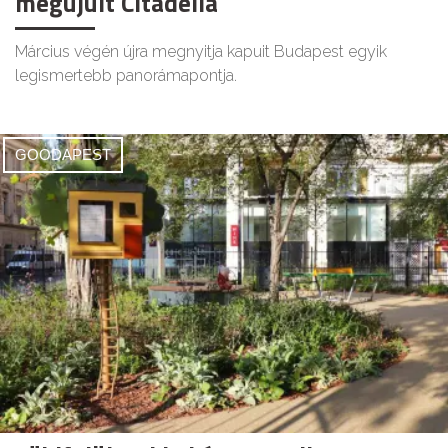
megújult Citadella
Március végén újra megnyitja kapuit Budapest egyik
legismertebb panorámapontja.
GOODAPEST