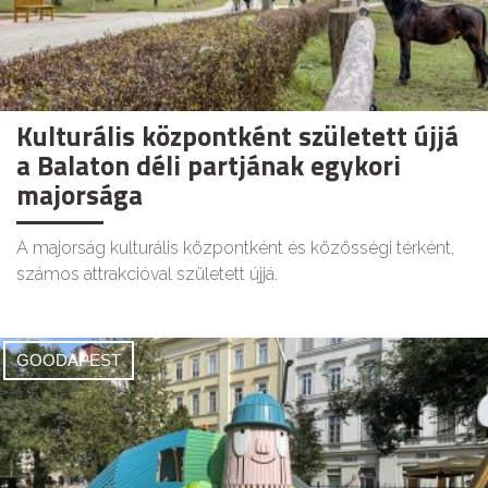
Kulturális központként született újjá
a Balaton déli partjának egykori
majorsága
A majorság kulturális központként és közösségi térként,
számos attrakcióval született újjá.
GOODAPEST