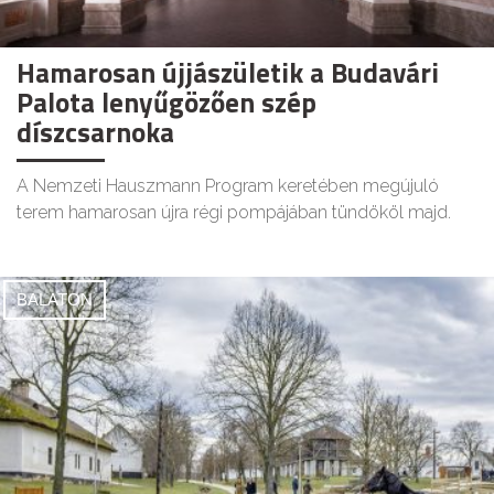
Hamarosan újjászületik a Budavári
Palota lenyűgözően szép
díszcsarnoka
A Nemzeti Hauszmann Program keretében megújuló
terem hamarosan újra régi pompájában tündököl majd.
BALATON