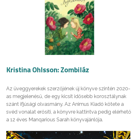
Kristina Ohlsson: Zombiláz
Az üveggyerekek szerzőjének új könyve szintén 2020-
as megjelenésű, de egy kicsit idősebb korosztálynak
szánt ifjúsági olvasmány. Az Animus Kiadó kötete a
svéd vonalat erősíti, a könyvre kattintva pedig elérhető
a 12 éves Manqarious Sarah könyvajánlója.