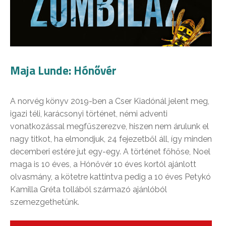
Maja Lunde: Hónővér
A norvég könyv 2019-ben a Cser Kiadónál jelent meg,
igazi téli, karácsonyi történet, némi adventi
vonatkozással megfűszerezve, hiszen nem árulunk el
nagy titkot, ha elmondjuk, 24 fejezetből áll, így minden
decemberi estére jut egy-egy. A történet főhőse, Noel
maga is 10 éves, a Hónővér 10 éves kortól ajánlott
olvasmány, a kötetre kattintva pedig a 10 éves Petykó
Kamilla Gréta tollából származó ajánlóból
szemezgethetünk.