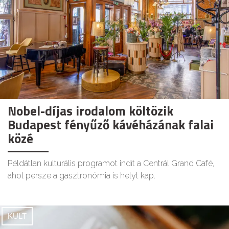
Nobel-díjas irodalom költözik
Budapest fényűző kávéházának falai
közé
Példátlan kulturális programot indít a Centrál Grand Café,
ahol persze a gasztronómia is helyt kap.
KULT