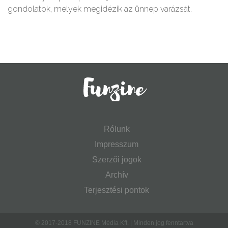
gondolatok, melyek megidézik az ünnep varázsát.
Rólunk
Impresszum
Szerzői jogok
Archív
Terjesztési pontok
© 2017-2018 FUNZINE Média Kft. | Minden jog fenntartva