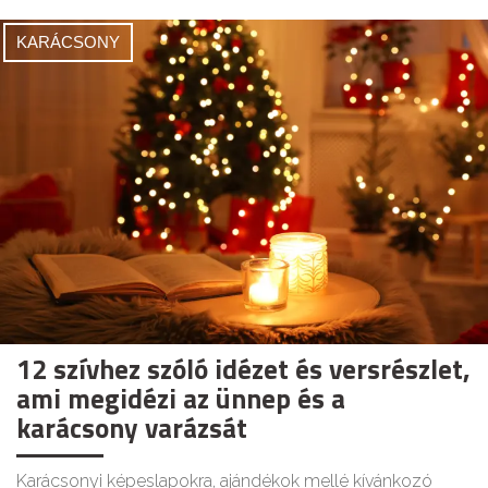
KARÁCSONY
12 szívhez szóló idézet és versrészlet,
ami megidézi az ünnep és a
karácsony varázsát
Karácsonyi képeslapokra, ajándékok mellé kívánkozó