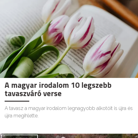
A magyar irodalom 10 legszebb
tavaszváró verse
A tavasz a magyar irodalom legnagyobb alkotóit is újra és
újra megihlette.