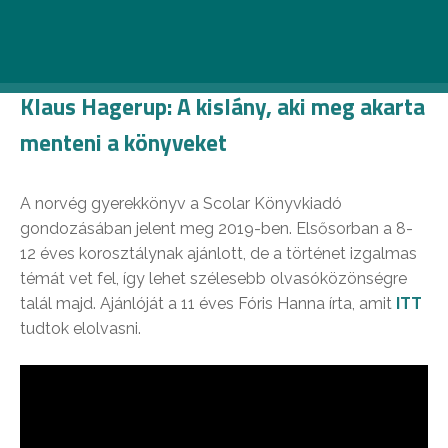
Könyvtár közös akciója, ahol 9, 10, 11 és 12 évesek
ajánlják kedvenc északi olvasmányaikat.
Klaus Hagerup: A kislány, aki meg akarta
menteni a könyveket
A norvég gyerekkönyv a Scolar Könyvkiadó
gondozásában jelent meg 2019-ben. Elsősorban a 8-
12 éves korosztálynak ajánlott, de a történet izgalmas
témát vet fel, így lehet szélesebb olvasóközönségre
talál majd. Ajánlóját a 11 éves Fóris Hanna írta, amit
ITT
tudtok elolvasni.