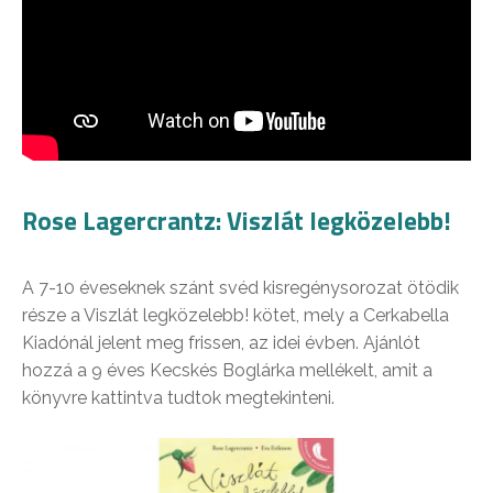
Rose Lagercrantz: Viszlát legközelebb!
A 7-10 éveseknek szánt svéd kisregénysorozat ötödik
része a Viszlát legközelebb! kötet, mely a Cerkabella
Kiadónál jelent meg frissen, az idei évben. Ajánlót
hozzá a 9 éves Kecskés Boglárka mellékelt, amit a
könyvre kattintva tudtok megtekinteni.