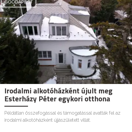
GOODAPEST
Irodalmi alkotóházként újult meg
Esterházy Péter egykori otthona
Példátlan összefogással és támogatással avatták fel az
irodalmi alkotóházként újjászületett villát.