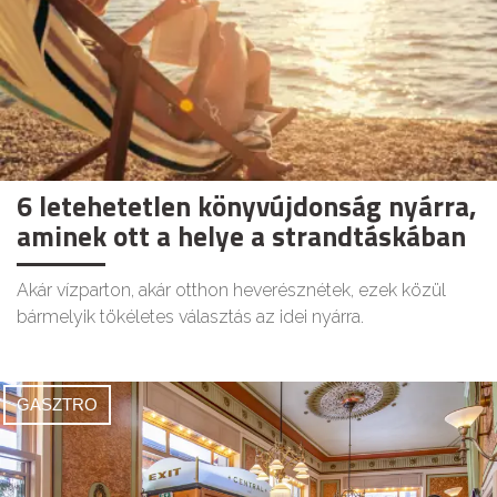
6 letehetetlen könyvújdonság nyárra,
aminek ott a helye a strandtáskában
Akár vízparton, akár otthon heverésznétek, ezek közül
bármelyik tökéletes választás az idei nyárra.
GASZTRO