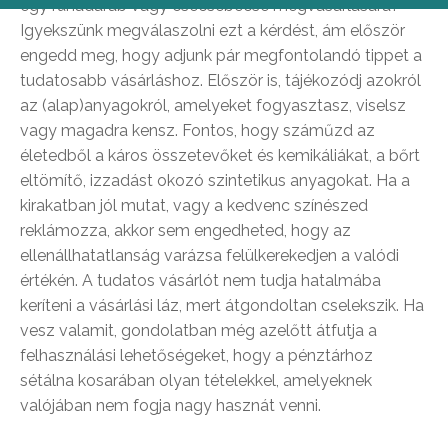
egy ruhadarab vagy csecsebecse megvásárlására?
Igyekszünk megválaszolni ezt a kérdést, ám először
engedd meg, hogy adjunk pár megfontolandó tippet a
tudatosabb vásárláshoz. Először is, tájékozódj azokról
az (alap)anyagokról, amelyeket fogyasztasz, viselsz
vagy magadra kensz. Fontos, hogy száműzd az
életedből a káros összetevőket és kemikáliákat, a bőrt
eltömítő, izzadást okozó szintetikus anyagokat. Ha a
kirakatban jól mutat, vagy a kedvenc színészed
reklámozza, akkor sem engedheted, hogy az
ellenállhatatlanság varázsa felülkerekedjen a valódi
értékén. A tudatos vásárlót nem tudja hatalmába
keríteni a vásárlási láz, mert átgondoltan cselekszik. Ha
vesz valamit, gondolatban még azelőtt átfutja a
felhasználási lehetőségeket, hogy a pénztárhoz
sétálna kosarában olyan tételekkel, amelyeknek
valójában nem fogja nagy hasznát venni.