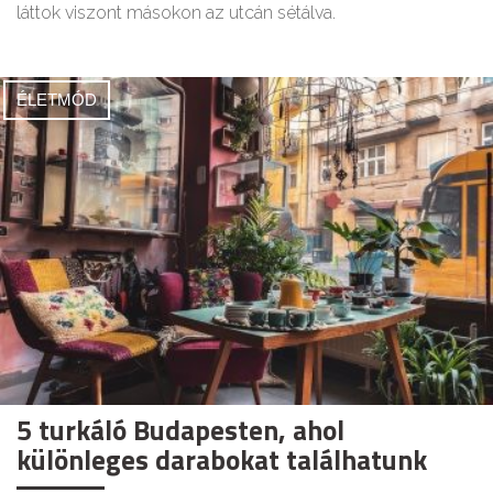
láttok viszont másokon az utcán sétálva.
ÉLETMÓD
5 turkáló Budapesten, ahol
különleges darabokat találhatunk