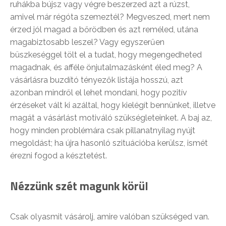
ruhákba bújsz vagy végre beszerzed azt a rúzst,
amivel már régóta szemeztél? Megveszed, mert nem
érzed jól magad a bőrödben és azt reméled, utána
magabiztosabb leszel? Vagy egyszerűen
büszkeséggel tölt el a tudat, hogy megengedheted
magadnak, és afféle önjutalmazásként éled meg? A
vásárlásra buzdító tényezők listája hosszú, azt
azonban mindről el lehet mondani, hogy pozitív
érzéseket vált ki azáltal, hogy kielégít bennünket, illetve
magát a vásárlást motiváló szükségleteinket. A baj az,
hogy minden problémára csak pillanatnyilag nyújt
megoldást; ha újra hasonló szituációba kerülsz, ismét
érezni fogod a késztetést.
Nézzünk szét magunk körül
Csak olyasmit vásárolj, amire valóban szükséged van.