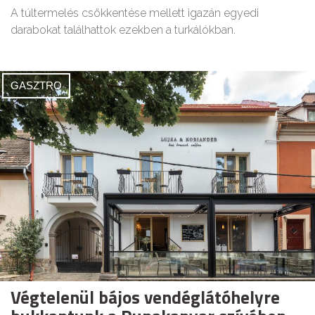
A túltermelés csökkentése mellett igazán egyedi
darabokat találhattok ezekben a turkálókban.
GASZTRO
Végtelenül bájos vendéglátóhelyre