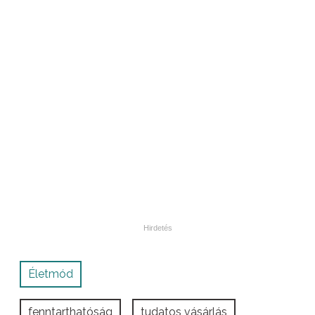
Életmód
fenntarthatóság
tudatos vásárlás