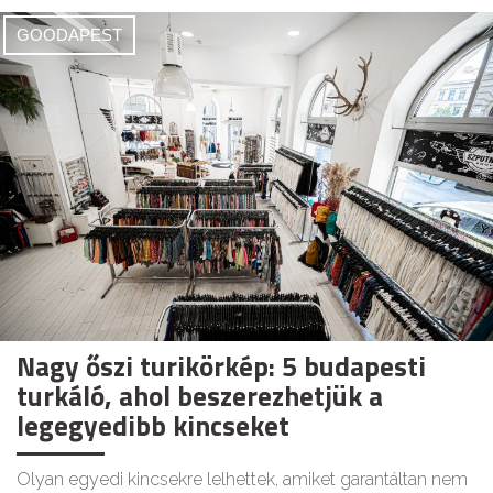
GOODAPEST
Nagy őszi turikörkép: 5 budapesti
turkáló, ahol beszerezhetjük a
legegyedibb kincseket
Olyan egyedi kincsekre lelhettek, amiket garantáltan nem