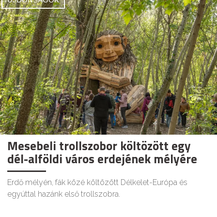
Mesebeli trollszobor költözött egy
dél-alföldi város erdejének mélyére
Erdő mélyén, fák közé költözött Délkelet-Európa és
egyúttal hazánk első trollszobra.