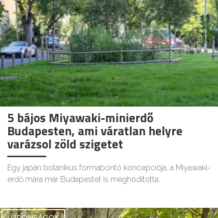
5 bájos Miyawaki-minierdő
Budapesten, ami váratlan helyre
varázsol zöld szigetet
Egy japán botanikus formabontó koncepciója, a Miyawaki-
erdő mára már Budapestet is meghódította.
ÚJDONSÁGOK