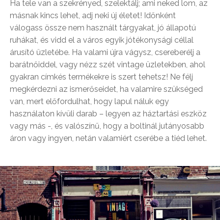
Ha tele van a szekrényed, szelektálj; ami neked lom, az
másnak kincs lehet, adj neki új életet! Időnként
válogass össze nem használt tárgyakat, jó állapotú
ruhákat, és vidd el a város egyik jótékonysági céllal
árusító üzletébe. Ha valami újra vágysz, csereberélj a
barátnőiddel, vagy nézz szét vintage üzletekben, ahol
gyakran címkés termékekre is szert tehetsz! Ne félj
megkérdezni az ismerőseidet, ha valamire szükséged
van, mert előfordulhat, hogy lapul náluk egy
használaton kívüli darab – legyen az háztartási eszköz
vagy más -, és valószínű, hogy a boltinál jutányosabb
áron vagy ingyen, netán valamiért cserébe a tiéd lehet.