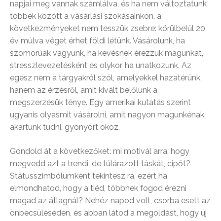
napjai meg vannak számlálva, és ha nem változtatunk
többek között a vásárlási szokásainkon, a
következményeket nem tesszük zsebre: körülbelül 20
év múlva véget érhet földi létünk. Vásárolunk, ha
szomorúak vagyunk, ha kevésnek érezzük magunkat,
stresszlevezetésként és olykor, ha unatkozunk. Az
egész nem a tárgyakról szól, amelyekkel hazatérünk,
hanem az érzésről, amit kivált belőlünk a
megszerzésük ténye. Egy amerikai kutatás szerint
ugyanis olyasmit vásárolni, amit nagyon magunkénak
akartunk tudni, gyönyört okoz.
Gondold át a következőket: mi motivál arra, hogy
megvedd azt a trendi, de túlárazott táskát, cipőt?
Státusszimbólumként tekintesz rá, ezért ha
elmondhatod, hogy a tiéd, többnek fogod érezni
magad az átlagnál? Nehéz napod volt, csorba esett az
önbecsüléseden, és abban látod a megoldást, hogy új