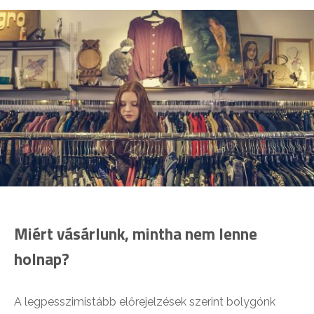
Miért vásárlunk, mintha nem lenne
holnap?
A legpesszimistább előrejelzések szerint bolygónk