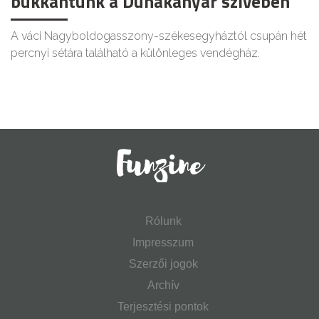
bukkantunk a Dunakanyar szívében
A váci Nagyboldogasszony-székesegyháztól csupán hét
percnyi sétára található a különleges vendégház.
Rólunk
Impresszum
Szerzői jogok
Archív
Terjesztési pontok