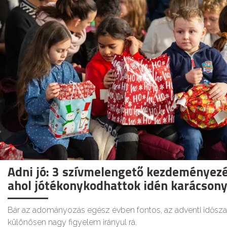
Adni jó: 3 szívmelengető kezdeményezé
ahol jótékonykodhattok idén karácson
Bár az adományozás egész évben fontos, az adventi idősz
különösen nagy figyelem irányul rá.