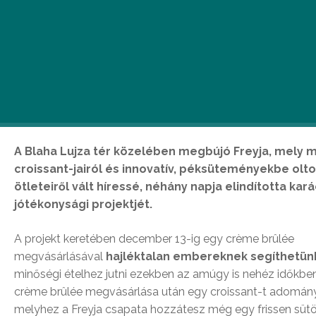
A Blaha Lujza tér közelében megbújó Freyja, mely 
croissant-jairól és innovatív, péksüteményekbe olto
ötleteiről vált híressé, néhány napja elindította kar
jótékonysági projektjét.
A projekt keretében december 13-ig egy crème brûlée
megvásárlásával
hajléktalan embereknek segíthetün
minőségi ételhez jutni ezekben az amúgy is nehéz időkbe
crème brûlée megvásárlása után egy croissant-t adomán
melyhez a Freyja csapata hozzátesz még egy frissen sütö