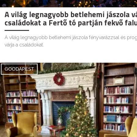
A világ legnagyobb betlehemi jászola v
családokat a Fertő tó partján fekvő fa
A világ legnagyobb betlehemi jászola fényvarázzsal és pro
várja a családokat.
GOODAPEST