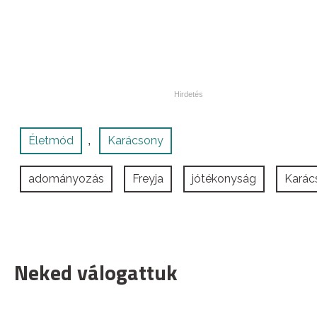
Életmód
Karácsony
,
adományozás
Freyja
jótékonyság
Karác
Neked válogattuk