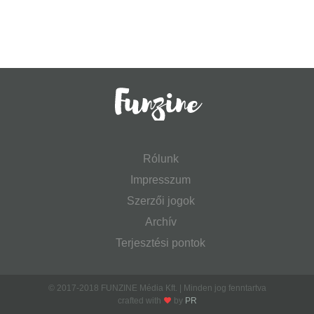
Rólunk
Impresszum
Szerzői jogok
Archív
Terjesztési pontok
© 2017-2018 FUNZINE Média Kft. | Minden jog fenntartva
crafted with
by
PR