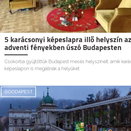
5 karácsonyi képeslapra illő helyszín a
adventi fényekben úszó Budapesten
Csokorba gyűjtöttük Budapest mesés helyszíneit, amik kará
képeslapon is megállnák a helyüket.
GOODAPEST