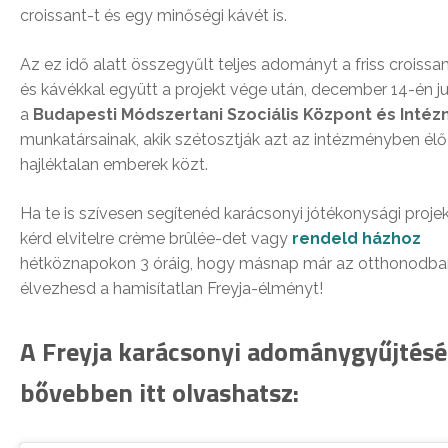
croissant-t és egy minőségi kávét is.
Az ez idő alatt összegyűlt teljes adományt a friss croissa
és kávékkal együtt a projekt vége után, december 14-én jut
a
Budapesti Módszertani Szociális Központ és Inté
munkatársainak, akik szétosztják azt az intézményben élő
hajléktalan emberek közt.
Ha te is szívesen segítenéd karácsonyi jótékonysági projek
kérd elvitelre crème brûlée-det vagy
rendeld házhoz
hétköznapokon 3 óráig, hogy másnap már az otthonodba
élvezhesd a hamisítatlan Freyja-élményt!
A Freyja karácsonyi adománygyűjtésé
bővebben itt olvashatsz: