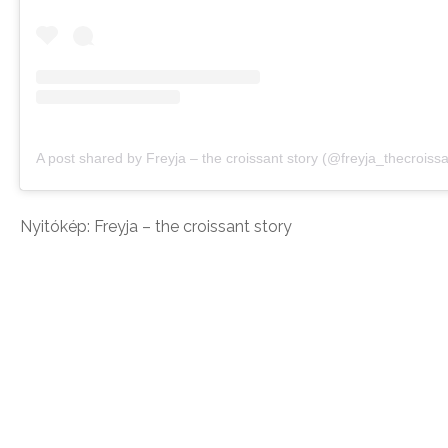
A post shared by Freyja – the croissant story (@freyja_thecroissa
Nyitókép: Freyja – the croissant story