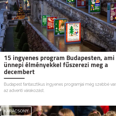
15 ingyenes program Budapesten, ami
ünnepi élményekkel fűszerezi meg a
decembert
Budapest fantasztikus ingyenes programjai még szebbé var
az adventi várakozást.
KARÁCSONY