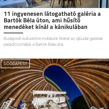
11 ingyenesen látogatható galéria a
Bartók Béla úton, ami hűsítő
menedéket kínál a kánikulában
Budapesti kultúrkörre invitálunk titeket az újbudai galériák
paradicsomába, a Bartók Béla útra.
GOODAPEST