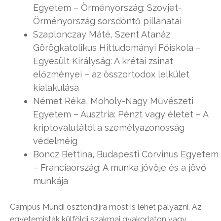
Egyetem – Örményország: Szovjet-
Örményország sorsdöntő pillanatai
Szaplonczay Máté, Szent Atanáz
Görögkatolikus Hittudományi Főiskola –
Egyesült Királyság: A krétai zsinat
előzményei – az összortodox lelkület
kialakulása
Német Réka, Moholy-Nagy Művészeti
Egyetem – Ausztria: Pénzt vagy életet – A
kriptovalutától a személyazonosság
védelméig
Boncz Bettina, Budapesti Corvinus Egyetem
– Franciaország: A munka jövője és a jövő
munkája
Campus Mundi ösztöndíjra most is lehet pályázni. Az
egyetemisták külföldi szakmai gyakorlaton vagy