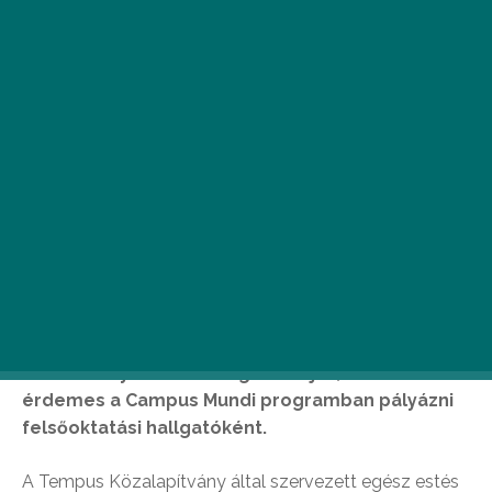
Élelmiszer-pazarlás, biztonságos hídtervezés,
kriptovaluta és robotika. Néhány kulcsszó az
október 27-i Világegyetemista Meetupról, ahol
hét fiatal mutatja be, hogy mit tanultak a külföldi
ösztöndíjas időszakuk alatt. Az online
rendezvényen azt is megtudhatjuk, miért
érdemes a Campus Mundi programban pályázni
felsőoktatási hallgatóként.
A Tempus Közalapítvány által szervezett egész estés