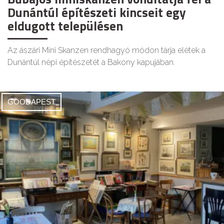
Dunántúl építészeti kincseit egy
eldugott településen
Az ászári Mini Skanzen rendhagyó módon tárja elétek a
Dunántúl népi építészetét a Bakony kapujában.
GOODAPEST