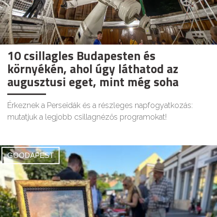
10 csillagles Budapesten és
környékén, ahol úgy láthatod az
augusztusi eget, mint még soha
Érkeznek a Perseidák és a részleges napfogyatkozás:
mutatjuk a legjobb csillagnézős programokat!
GOODAPEST