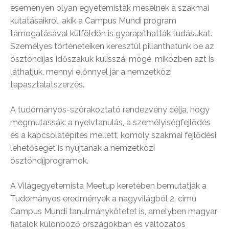
eseményen olyan egyetemisták mesélnek a szakmai
kutatásaikról, akik a Campus Mundi program
támogatásával külföldön is gyarapíthatták tudásukat.
Személyes történeteiken keresztül pillanthatunk be az
ösztöndíjas időszakuk kulisszái mögé, miközben azt is
láthatjuk, mennyi előnnyel jár a nemzetközi
tapasztalatszerzés.
A tudományos-szórakoztató rendezvény célja, hogy
megmutassák: a nyelvtanulás, a személyiségfejlődés
és a kapcsolatépítés mellett, komoly szakmai fejlődési
lehetőséget is nyújtanak a nemzetközi
ösztöndíjprogramok.
A Világegyetemista Meetup keretében bemutatják a
Tudományos eredmények a nagyvilágból 2. című
Campus Mundi tanulmánykötetet is, amelyben magyar
fiatalok különböző országokban és változatos