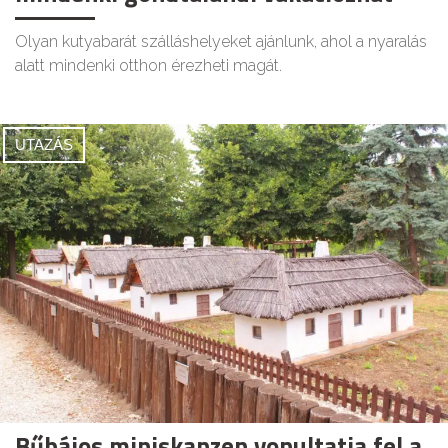
Olyan kutyabarát szálláshelyeket ajánlunk, ahol a nyaralás
alatt mindenki otthon érezheti magát.
UTAZÁS
Bűbájos miniskanzen vonultatja fel a