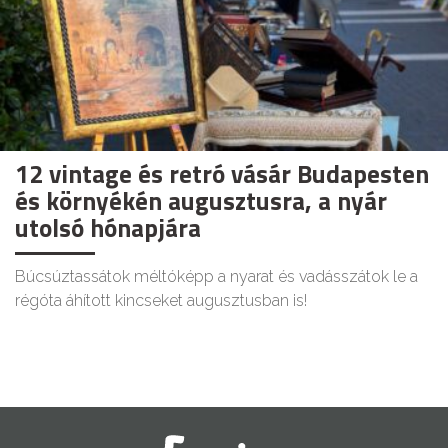
12 vintage és retró vásár Budapesten
és környékén augusztusra, a nyár
utolsó hónapjára
Búcsúztassátok méltóképp a nyarat és vadásszátok le a
régóta áhított kincseket augusztusban is!