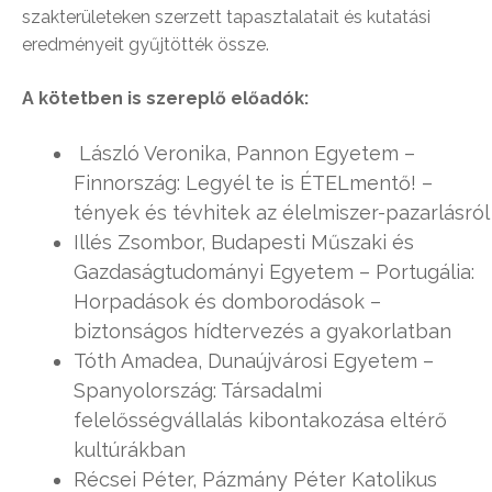
szakterületeken szerzett tapasztalatait és kutatási
eredményeit gyűjtötték össze.
A kötetben is szereplő előadók:
László Veronika, Pannon Egyetem –
Finnország: Legyél te is ÉTELmentő! –
tények és tévhitek az élelmiszer-pazarlásról
Illés Zsombor, Budapesti Műszaki és
Gazdaságtudományi Egyetem – Portugália:
Horpadások és domborodások –
biztonságos hídtervezés a gyakorlatban
Tóth Amadea, Dunaújvárosi Egyetem –
Spanyolország: Társadalmi
felelősségvállalás kibontakozása eltérő
kultúrákban
Récsei Péter, Pázmány Péter Katolikus